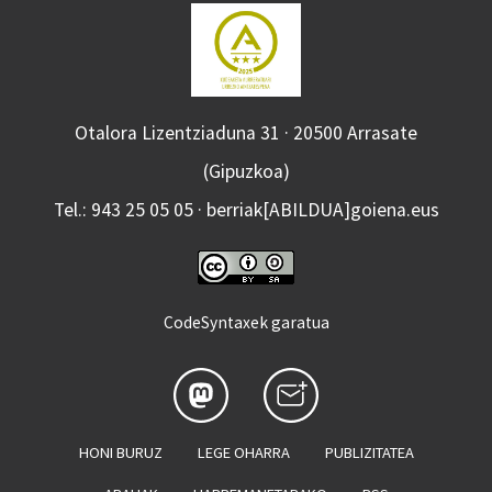
Otalora Lizentziaduna 31 · 20500 Arrasate
(Gipuzkoa)
Tel.: 943 25 05 05 · berriak[ABILDUA]goiena.eus
CodeSyntaxek garatua
HONI BURUZ
LEGE OHARRA
PUBLIZITATEA