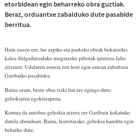
etorbidean egin beharreko obra guztiak.
Beraz, orduantxe zabalduko dute pasabide
berritua.
Hain zuzen ere, lur azpiko eta parkeko obrak bukatzeko,
kalea ibilgailuendako mugatzeko pibotak ipintzea falta
zitzaien. Udalaren asmoa zen hori egin ostean zabaltzea
Garibaiko pasabidea.
Baina orain, beste obra txiki bat ere egingo dute:
geltokiaren egokitzapena.
Kontua da autobus geltokia atzera ere Garibain kokatuko
dutela abenduan. Baina, horretarako, geltokia handitu egin
beharko dute.