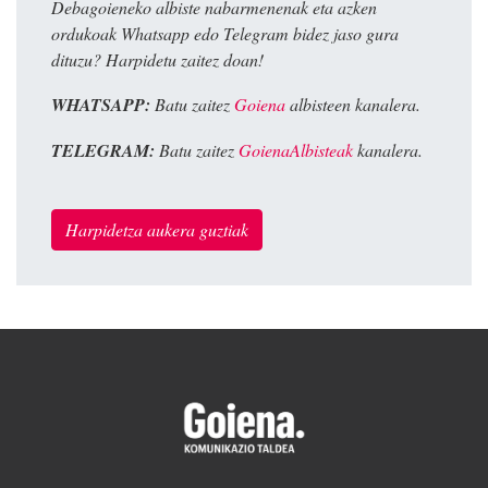
Debagoieneko albiste nabarmenenak eta azken
ordukoak Whatsapp edo Telegram bidez jaso gura
dituzu? Harpidetu zaitez doan!
WHATSAPP:
Batu zaitez
Goiena
albisteen kanalera.
TELEGRAM:
Batu zaitez
GoienaAlbisteak
kanalera.
Harpidetza aukera guztiak