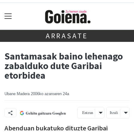
ARRASATE
Santamasak baino lehenago
zabalduko dute Garibai
etorbidea
Ubane Madera
2006ko azaroaren 24a
Entzun
Itzuli
Gehitu gaitzazu Googlen
Abenduan bukatuko dituzte Garibai