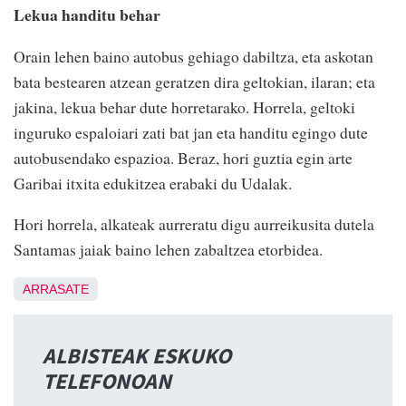
Lekua handitu behar
Orain lehen baino autobus gehiago dabiltza, eta askotan
bata bestearen atzean geratzen dira geltokian, ilaran; eta
jakina, lekua behar dute horretarako. Horrela, geltoki
inguruko espaloiari zati bat jan eta handitu egingo dute
autobusendako espazioa. Beraz, hori guztia egin arte
Garibai itxita edukitzea erabaki du Udalak.
Hori horrela, alkateak aurreratu digu aurreikusita dutela
Santamas jaiak baino lehen zabaltzea etorbidea.
ARRASATE
ALBISTEAK ESKUKO
TELEFONOAN