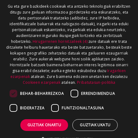
Gu eta gure bazkideek cookieak eta antzeko teknologiak erabiltzen
ditugu zure gailuan informazioa gordetzeko eta eskuratzeko, eta
datu pertsonalak tratatzeko (adibidez, zure IP helbidea,
identifikatzaile bakarrak eta nabigazio-datuak), iragarki eta eduki
pertsonalizatuak eskaintzeko, iragarkiak eta edukia neurtzeko,
audientziaren inguruko ikuspegiak lortzeko eta zerbitzuak
hobetzeko.
Hirugarrenen hornitzaileek (4)
zure datuak ere trata
ditzakete helburu hauetarako eta beste batzuetarako, besteak beste
kokapen geografiko zehatzeko datuak eta gailuaren ezaugarriak
erabiliz. Zure aukerak webgune honi soilik aplikatzen zaizkio.
Hornitzaile batzuek baimena beharrean interes legitimoa oinarri
gisa erabil dezakete; aurka egiteko eskubidea duzu
Iragarkien
ezarpenak
atalean. Zure baimena edozein unetan ken dezakezu
Cookieen ezarpenak
atalean.
Pribatutasun-politika
BEHAR-BEHARREZKOA
ERRENDIMENDUA
BIDERATZEA
FUNTZIONALTASUNA
GUZTIAK ONARTU
GUZTIAK UKATU