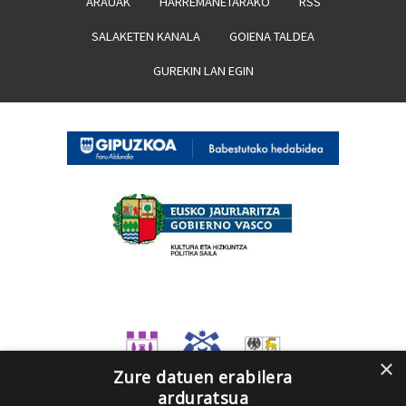
ARAUAK
HARREMANETARAKO
RSS
SALAKETEN KANALA
GOIENA TALDEA
GUREKIN LAN EGIN
×
Zure datuen erabilera
arduratsua