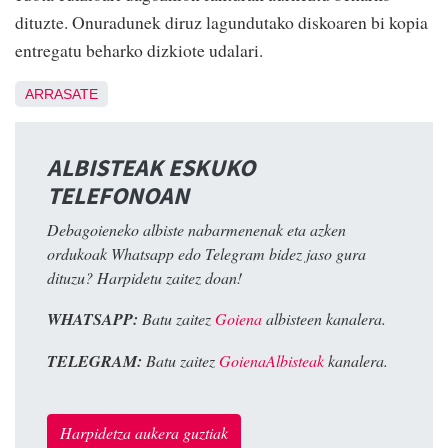
dituzte. Onuradunek diruz lagundutako diskoaren bi kopia
entregatu beharko dizkiote udalari.
ARRASATE
ALBISTEAK ESKUKO
TELEFONOAN
Debagoieneko albiste nabarmenenak eta azken
ordukoak Whatsapp edo Telegram bidez jaso gura
dituzu? Harpidetu zaitez doan!
WHATSAPP:
Batu zaitez
Goiena
albisteen kanalera.
TELEGRAM:
Batu zaitez
GoienaAlbisteak
kanalera.
Harpidetza aukera guztiak