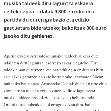
musika taldeek diru laguntza eskaera
egiteko epea. Udalak 4.800 euroko diru
partida du euren grabazio eta edizio
gastuetara bideratzeko; bakoitzak 800 euro
jasoko ditu gehienez.
Apirila ezkero Arrasateko musika taldeek aukera dute
udalaren diru laguntza jasotzeko eskaria egiteko. Hiru
taldek eman dute izena, eta oraindik egin ez dutenei hiru
aste eskas geratzen zaizkie horretarako, azaroaren 30ean
bukatuko baita epea. Arrasateko Udalak duela 16 urte ekin
zion herrian musika egiten zutenak diruz laguntzeari,
musika taldeen produkzioa sustatzeko helburuarekin.
Ordutik urte hobeak eta okerragoak izan dira, baina