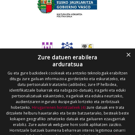
×
Zure datuen erabilera
arduratsua
Gu eta gure bazkideek cookieak eta antzeko teknologiak erabiltzen
ditugu zure gailuan informazioa gordetzeko eta eskuratzeko, eta
datu pertsonalak tratatzeko (adibidez, zure IP helbidea,
identifikatzaile bakarrak eta nabigazio-datuak), iragarki eta eduki
pertsonalizatuak eskaintzeko, iragarkiak eta edukia neurtzeko,
audientziaren inguruko ikuspegiak lortzeko eta zerbitzuak
hobetzeko.
Hirugarrenen hornitzaileek (4)
zure datuak ere trata
ditzakete helburu hauetarako eta beste batzuetarako, besteak beste
kokapen geografiko zehatzeko datuak eta gailuaren ezaugarriak
erabiliz. Zure aukerak webgune honi soilik aplikatzen zaizkio.
Hornitzaile batzuek baimena beharrean interes legitimoa oinarri