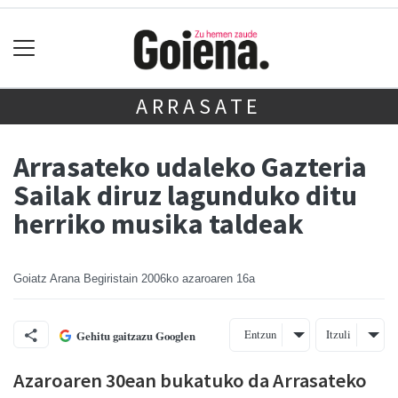
ARRASATE
Arrasateko udaleko Gazteria
Sailak diruz lagunduko ditu
herriko musika taldeak
Goiatz Arana Begiristain
2006ko azaroaren 16a
Entzun
Itzuli
Gehitu gaitzazu Googlen
Azaroaren 30ean bukatuko da Arrasateko