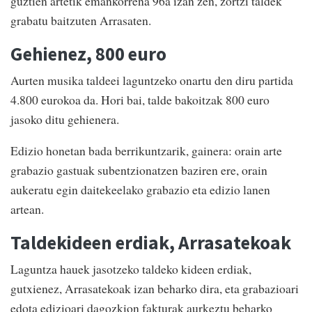
guztien artetik emankorrena 96a izan zen, zortzi taldek
grabatu baitzuten Arrasaten.
Gehienez, 800 euro
Aurten musika taldeei laguntzeko onartu den diru partida
4.800 eurokoa da. Hori bai, talde bakoitzak 800 euro
jasoko ditu gehienera.
Edizio honetan bada berrikuntzarik, gainera: orain arte
grabazio gastuak subentzionatzen baziren ere, orain
aukeratu egin daitekeelako grabazio eta edizio lanen
artean.
Taldekideen erdiak, Arrasatekoak
Laguntza hauek jasotzeko taldeko kideen erdiak,
gutxienez, Arrasatekoak izan beharko dira, eta grabazioari
edota edizioari dagozkion fakturak aurkeztu beharko