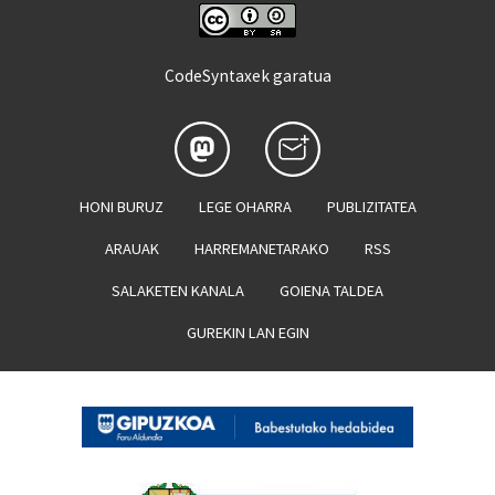
CodeSyntaxek garatua
HONI BURUZ
LEGE OHARRA
PUBLIZITATEA
ARAUAK
HARREMANETARAKO
RSS
SALAKETEN KANALA
GOIENA TALDEA
GUREKIN LAN EGIN