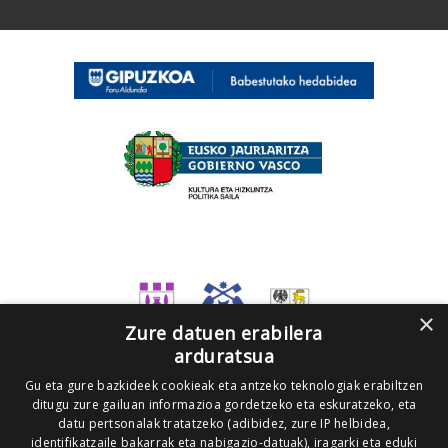
×
Zure datuen erabilera
arduratsua
Gu eta gure bazkideek cookieak eta antzeko teknologiak erabiltzen
ditugu zure gailuan informazioa gordetzeko eta eskuratzeko, eta
datu pertsonalak tratatzeko (adibidez, zure IP helbidea,
identifikatzaile bakarrak eta nabigazio-datuak), iragarki eta eduki