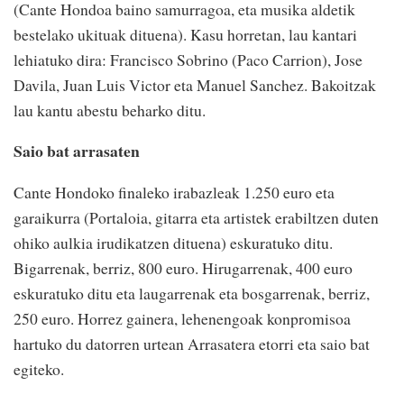
(Cante Hondoa baino samurragoa, eta musika aldetik
bestelako ukituak dituena). Kasu horretan, lau kantari
lehiatuko dira: Francisco Sobrino (Paco Carrion), Jose
Davila, Juan Luis Victor eta Manuel Sanchez. Bakoitzak
lau kantu abestu beharko ditu.
Saio bat arrasaten
Cante Hondoko finaleko irabazleak 1.250 euro eta
garaikurra (Portaloia, gitarra eta artistek erabiltzen duten
ohiko aulkia irudikatzen dituena) eskuratuko ditu.
Bigarrenak, berriz, 800 euro. Hirugarrenak, 400 euro
eskuratuko ditu eta laugarrenak eta bosgarrenak, berriz,
250 euro. Horrez gainera, lehenengoak konpromisoa
hartuko du datorren urtean Arrasatera etorri eta saio bat
egiteko.