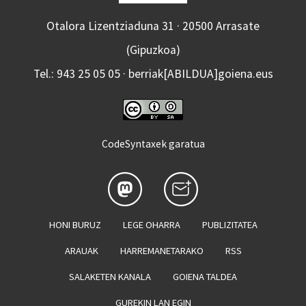
Otalora Lizentziaduna 31 · 20500 Arrasate
(Gipuzkoa)
Tel.: 943 25 05 05 · berriak[ABILDUA]goiena.eus
CodeSyntaxek garatua
HONI BURUZ
LEGE OHARRA
PUBLIZITATEA
ARAUAK
HARREMANETARAKO
RSS
SALAKETEN KANALA
GOIENA TALDEA
GUREKIN LAN EGIN