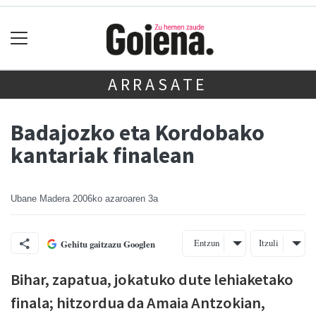
ARRASATE
Badajozko eta Kordobako
kantariak finalean
Ubane Madera
2006ko azaroaren 3a
Entzun
Itzuli
Gehitu gaitzazu Googlen
Bihar, zapatua, jokatuko dute lehiaketako
finala; hitzordua da Amaia Antzokian,