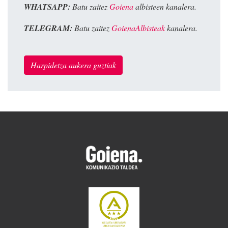
WHATSAPP:
Batu zaitez
Goiena
albisteen kanalera.
TELEGRAM:
Batu zaitez
GoienaAlbisteak
kanalera.
Harpidetza aukera guztiak