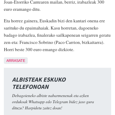
Joan-Etorriko Cantearen mailan, berriz, irabazleak 300
euro eramango ditu.
Eta horrez gainera, Euskadin bizi den kantari onena ere
sarituko du epaimahaiak. Kasu horretan, dagoeneko
badago irabazlea, finalerako sailkapenean seigarren geratu
zen-eta: Francisco Sobrino (Paco Carrion, bizkaitarra).
Horri beste 300 euro emango dizkiote.
ARRASATE
ALBISTEAK ESKUKO
TELEFONOAN
Debagoieneko albiste nabarmenenak eta azken
ordukoak Whatsapp edo Telegram bidez jaso gura
dituzu? Harpidetu zaitez doan!