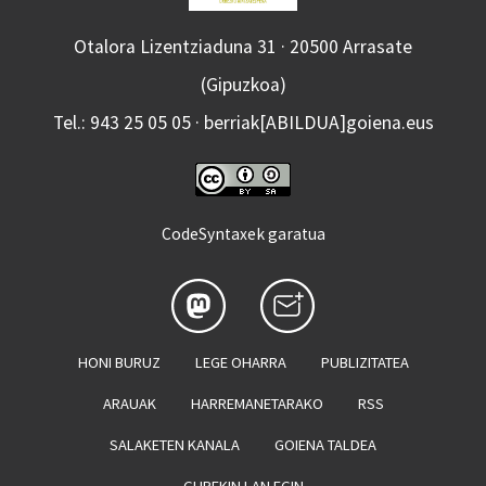
Otalora Lizentziaduna 31 · 20500 Arrasate
(Gipuzkoa)
Tel.: 943 25 05 05 · berriak[ABILDUA]goiena.eus
CodeSyntaxek garatua
HONI BURUZ
LEGE OHARRA
PUBLIZITATEA
ARAUAK
HARREMANETARAKO
RSS
SALAKETEN KANALA
GOIENA TALDEA
GUREKIN LAN EGIN