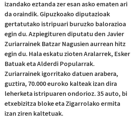
izandako eztanda zer esan asko ematen ari
da oraindik. Gipuzkoako diputazioak
gertatutako istripuari buruzko balorazioa
egin du. Azpiegituren diputatu den Javier
Zuriarrainek Batzar Nagusien aurrean hitz
egin du. Hala eskatu zioten Aralarrek, Esker
Batuak eta Alderdi Popularrak.
Zuriarrainek igorritako datuen arabera,
guztira, 70.000 euroko kalteak izan dira
leherketa istripuaren ondorioz. 35 auto, bi
etxebizitza bloke eta Zigarrolako ermita
izan ziren kaltetuak.