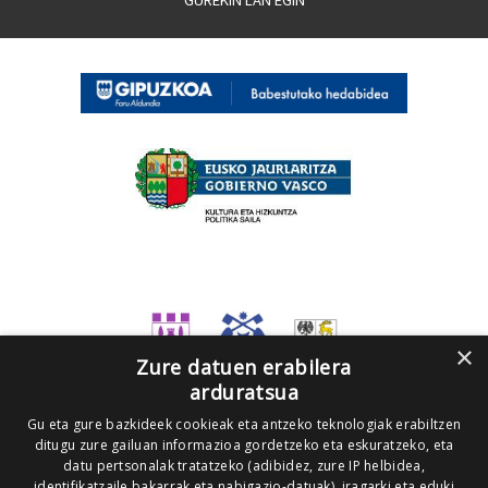
×
Zure datuen erabilera
arduratsua
Gu eta gure bazkideek cookieak eta antzeko teknologiak erabiltzen
ditugu zure gailuan informazioa gordetzeko eta eskuratzeko, eta
datu pertsonalak tratatzeko (adibidez, zure IP helbidea,
identifikatzaile bakarrak eta nabigazio-datuak), iragarki eta eduki