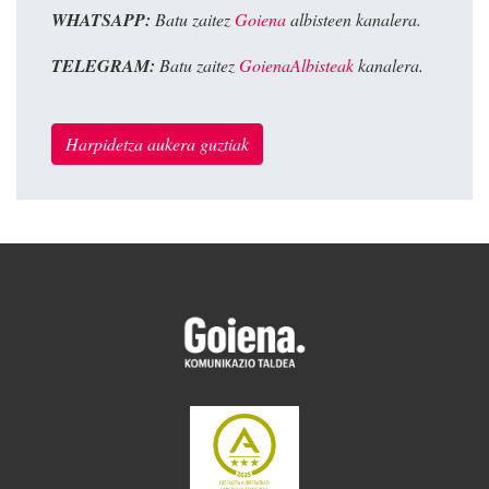
WHATSAPP:
Batu zaitez
Goiena
albisteen kanalera.
TELEGRAM:
Batu zaitez
GoienaAlbisteak
kanalera.
Harpidetza aukera guztiak