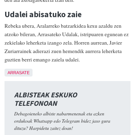
Udalei abisatuko zaie
Rebeka ubera, Aralarreko batzarkidea kexu azaldu zen
atzoko bileran, Arrasateko Udalak, istripuaren egunean ez
zekielako leherketa izango zela. Horren aurrean, Javier
Zuriarrainek adierazi zuen hemendik aurrera leherketa
guztien berri emango zaiela udalei.
ARRASATE
ALBISTEAK ESKUKO
TELEFONOAN
Debagoieneko albiste nabarmenenak eta azken
ordukoak Whatsapp edo Telegram bidez jaso gura
dituzu? Harpidetu zaitez doan!