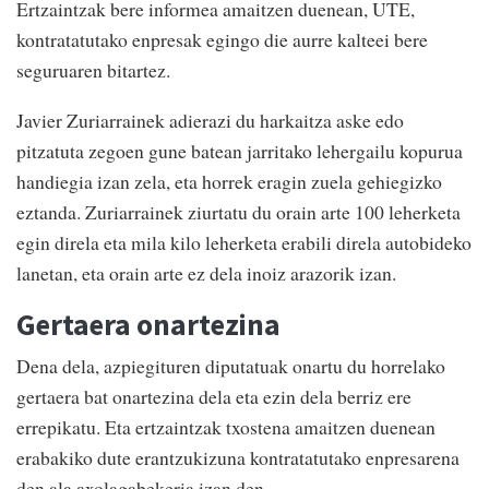
Ertzaintzak bere informea amaitzen duenean, UTE,
kontratatutako enpresak egingo die aurre kalteei bere
seguruaren bitartez.
Javier Zuriarrainek adierazi du harkaitza aske edo
pitzatuta zegoen gune batean jarritako lehergailu kopurua
handiegia izan zela, eta horrek eragin zuela gehiegizko
eztanda. Zuriarrainek ziurtatu du orain arte 100 leherketa
egin direla eta mila kilo leherketa erabili direla autobideko
lanetan, eta orain arte ez dela inoiz arazorik izan.
Gertaera onartezina
Dena dela, azpiegituren diputatuak onartu du horrelako
gertaera bat onartezina dela eta ezin dela berriz ere
errepikatu. Eta ertzaintzak txostena amaitzen duenean
erabakiko dute erantzukizuna kontratatutako enpresarena
den ala axolagabekeria izan den.