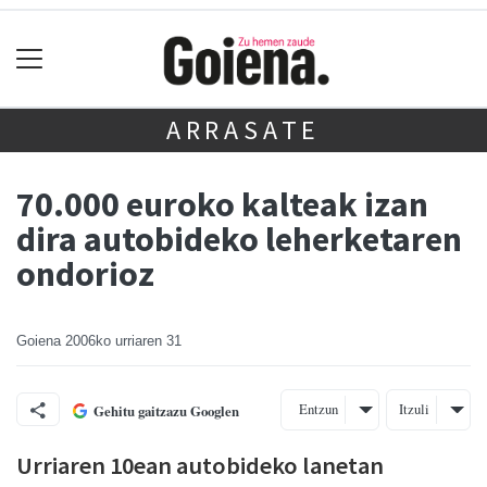
ARRASATE
70.000 euroko kalteak izan
dira autobideko leherketaren
ondorioz
Goiena
2006ko urriaren 31
Entzun
Itzuli
Gehitu gaitzazu Googlen
Urriaren 10ean autobideko lanetan