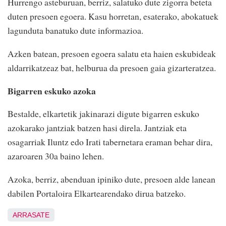
Hurrengo asteburuan, berriz, salatuko dute zigorra beteta
duten presoen egoera. Kasu horretan, esaterako, abokatuek
lagunduta banatuko dute informazioa.
Azken batean, presoen egoera salatu eta haien eskubideak
aldarrikatzeaz bat, helburua da presoen gaia gizarteratzea.
Bigarren eskuko azoka
Bestalde, elkartetik jakinarazi digute bigarren eskuko
azokarako jantziak batzen hasi direla. Jantziak eta
osagarriak Iluntz edo Irati tabernetara eraman behar dira,
azaroaren 30a baino lehen.
Azoka, berriz, abenduan ipiniko dute, presoen alde lanean
dabilen Portaloira Elkartearendako dirua batzeko.
ARRASATE