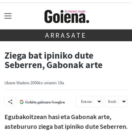
ARRASATE
Ziega bat ipiniko dute
Seberren, Gabonak arte
Ubane Madera
2006ko urriaren 19a
Entzun
Itzuli
Gehitu gaitzazu Googlen
Egubakoitzean hasi eta Gabonak arte,
astebururo ziega bat ipiniko dute Seberren.