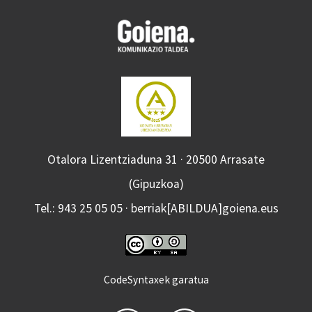
Otalora Lizentziaduna 31 · 20500 Arrasate
(Gipuzkoa)
Tel.: 943 25 05 05 · berriak[ABILDUA]goiena.eus
CodeSyntaxek garatua