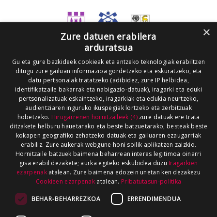
×
Zure datuen erabilera
arduratsua
Gu eta gure bazkideek cookieak eta antzeko teknologiak erabiltzen
ditugu zure gailuan informazioa gordetzeko eta eskuratzeko, eta
datu pertsonalak tratatzeko (adibidez, zure IP helbidea,
identifikatzaile bakarrak eta nabigazio-datuak), iragarki eta eduki
pertsonalizatuak eskaintzeko, iragarkiak eta edukia neurtzeko,
audientziaren inguruko ikuspegiak lortzeko eta zerbitzuak
hobetzeko.
Hirugarrenen hornitzaileek (4)
zure datuak ere trata
ditzakete helburu hauetarako eta beste batzuetarako, besteak beste
kokapen geografiko zehatzeko datuak eta gailuaren ezaugarriak
erabiliz. Zure aukerak webgune honi soilik aplikatzen zaizkio.
Hornitzaile batzuek baimena beharrean interes legitimoa oinarri
gisa erabil dezakete; aurka egiteko eskubidea duzu
Iragarkien
ezarpenak
atalean. Zure baimena edozein unetan ken dezakezu
Cookieen ezarpenak
atalean.
Pribatutasun-politika
BEHAR-BEHARREZKOA
ERRENDIMENDUA