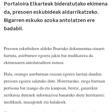
Portaloira Elkarteak bideratutako ekimena
da, presoen eskubideak aldarrikatzeko.
Bigarren eskuko azoka antolatzen ere
badabil.
Presoen eskubideen aldeko Ibaetako dokumentua oinarri
hartuta, astebururo egoera jakin bat irudikatzea da
ekimenaren antolatzaileen asmoa.
Hala, oraingo asteburuan osasun egoera larrian dauden
presoen egoera salatuko dute. Horretarako, ziega barruan
pertsona bat izango da eta kanpoan, berriz, gaiarekin
zerikusia dutenek informazioa banatuko diete herritarrei:
medikuek, masajistek eta halakoek.