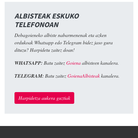
ALBISTEAK ESKUKO
TELEFONOAN
Debagoieneko albiste nabarmenenak eta azken
ordukoak Whatsapp edo Telegram bidez jaso gura
dituzu? Harpidetu zaitez doan!
WHATSAPP:
Batu zaitez
Goiena
albisteen kanalera.
TELEGRAM:
Batu zaitez
GoienaAlbisteak
kanalera.
Harpidetza aukera guztiak