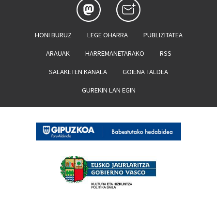
HONI BURUZ
LEGE OHARRA
PUBLIZITATEA
ARAUAK
HARREMANETARAKO
RSS
SALAKETEN KANALA
GOIENA TALDEA
GUREKIN LAN EGIN