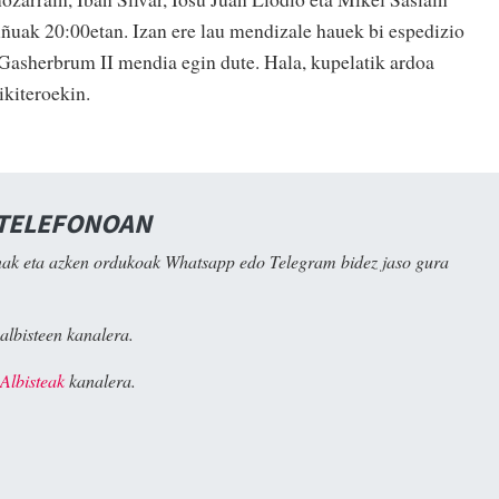
uak 20:00etan. Izan ere lau mendizale hauek bi espedizio
Gasherbrum II mendia egin dute. Hala, kupelatik ardoa
ikiteroekin.
 TELEFONOAN
ak eta azken ordukoak Whatsapp edo Telegram bidez jaso gura
albisteen kanalera.
Albisteak
kanalera.