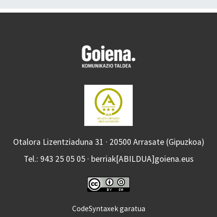
Otalora Lizentziaduna 31 · 20500 Arrasate (Gipuzkoa)
Tel.: 943 25 05 05 · berriak[ABILDUA]goiena.eus
CodeSyntaxek garatua