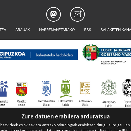
ATEA
ARAUAK
HARREMANETARAKO
RSS
SALAKETEN KAN
Zure datuen erabilera arduratsua
 bazkideek cookieak eta antzeko teknologiak erabiltzen ditugu zure gailuan
zeko eta eskuratzeko, eta datu pertsonalak tratatzeko (adibidez, zure IP he