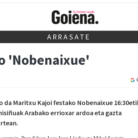
ARRASATE
ko 'Nobenaixue'
go da Maritxu Kajoi festako Nobenaixue 16:30eti
misiñuak Arabako errioxar ardoa eta gazta
rtean.
ozarrain, Iban Silvar, Iosu Juan Llodio eta Mikel Sasiain