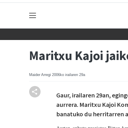
Maritxu Kajoi jai
Maider Arregi
2006ko irailaren 29a
Gaur, irailaren 29an, egin
aurrera. Maritxu Kajoi Ko
banatuko du herritarren a
Aurten, enbutu preziatua Bittor Am