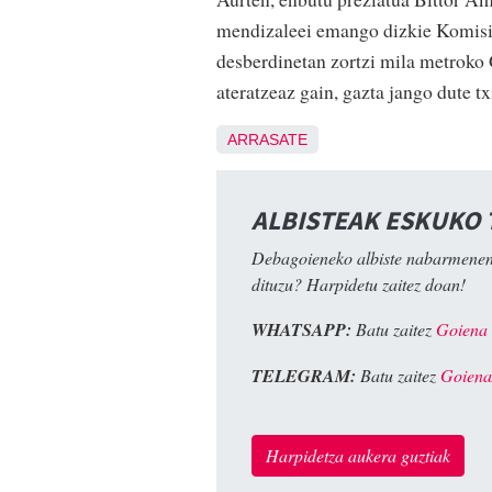
mendizaleei emango dizkie Komisiñ
desberdinetan zortzi mila metroko 
ateratzeaz gain, gazta jango dute tx
ARRASATE
ALBISTEAK ESKUKO
Debagoieneko albiste nabarmenen
dituzu? Harpidetu zaitez doan!
WHATSAPP:
Batu zaitez
Goiena
TELEGRAM:
Batu zaitez
Goiena
Harpidetza aukera guztiak