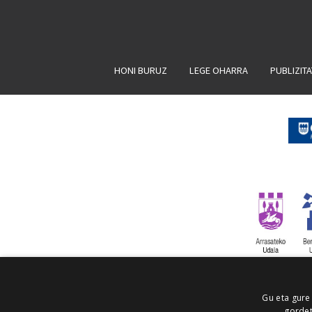
HONI BURUZ
LEGE OHARRA
PUBLIZIT
Gu eta gure
gordet