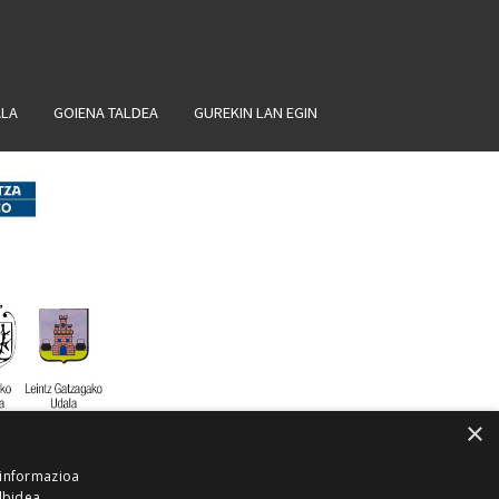
ALA
GOIENA TALDEA
GUREKIN LAN EGIN
×
 informazioa
lbidea,