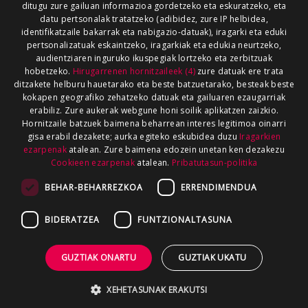
ditugu zure gailuan informazioa gordetzeko eta eskuratzeko, eta
datu pertsonalak tratatzeko (adibidez, zure IP helbidea,
identifikatzaile bakarrak eta nabigazio-datuak), iragarki eta eduki
pertsonalizatuak eskaintzeko, iragarkiak eta edukia neurtzeko,
audientziaren inguruko ikuspegiak lortzeko eta zerbitzuak
hobetzeko.
Hirugarrenen hornitzaileek (4)
zure datuak ere trata
ditzakete helburu hauetarako eta beste batzuetarako, besteak beste
kokapen geografiko zehatzeko datuak eta gailuaren ezaugarriak
erabiliz. Zure aukerak webgune honi soilik aplikatzen zaizkio.
Hornitzaile batzuek baimena beharrean interes legitimoa oinarri
gisa erabil dezakete; aurka egiteko eskubidea duzu
Iragarkien
ezarpenak
atalean. Zure baimena edozein unetan ken dezakezu
Cookieen ezarpenak
atalean.
Pribatutasun-politika
BEHAR-BEHARREZKOA
ERRENDIMENDUA
BIDERATZEA
FUNTZIONALTASUNA
GUZTIAK ONARTU
GUZTIAK UKATU
XEHETASUNAK ERAKUTSI