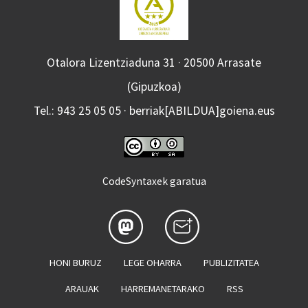
Otalora Lizentziaduna 31 · 20500 Arrasate
(Gipuzkoa)
Tel.: 943 25 05 05 · berriak[ABILDUA]goiena.eus
CodeSyntaxek garatua
HONI BURUZ
LEGE OHARRA
PUBLIZITATEA
ARAUAK
HARREMANETARAKO
RSS