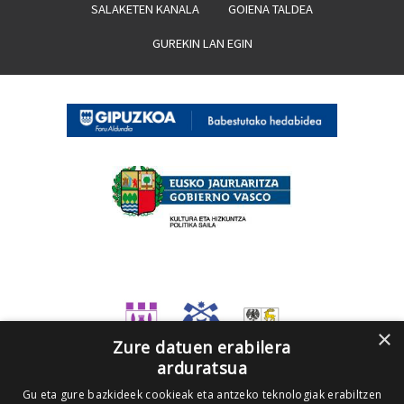
SALAKETEN KANALA
GOIENA TALDEA
GUREKIN LAN EGIN
×
Zure datuen erabilera
arduratsua
Gu eta gure bazkideek cookieak eta antzeko teknologiak erabiltzen