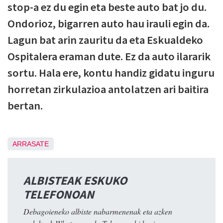
stop-a ez du egin eta beste auto bat jo du.
Ondorioz, bigarren auto hau irauli egin da.
Lagun bat arin zauritu da eta Eskualdeko
Ospitalera eraman dute. Ez da auto ilararik
sortu. Hala ere, kontu handiz gidatu inguru
horretan zirkulazioa antolatzen ari baitira
bertan.
ARRASATE
ALBISTEAK ESKUKO
TELEFONOAN
Debagoieneko albiste nabarmenenak eta azken