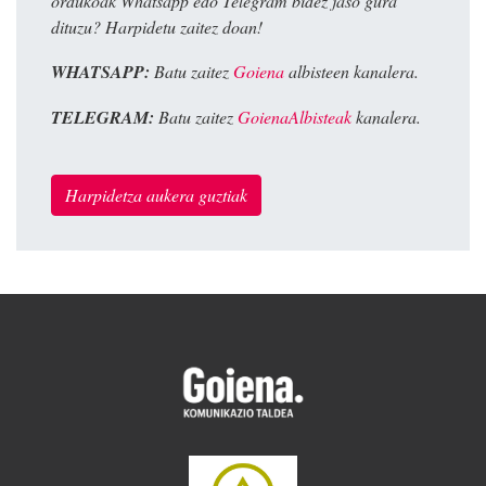
ordukoak Whatsapp edo Telegram bidez jaso gura
dituzu? Harpidetu zaitez doan!
WHATSAPP:
Batu zaitez
Goiena
albisteen kanalera.
TELEGRAM:
Batu zaitez
GoienaAlbisteak
kanalera.
Harpidetza aukera guztiak