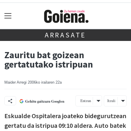
ARRASATE
Zauritu bat goizean
gertatutako istripuan
Maider Arregi
2006ko irailaren 22a
Entzun
Itzuli
Gehitu gaitzazu Googlen
Eskualde Ospitalera joateko bidegurutzean
gertatu da istripua 09:10 aldera. Auto batek