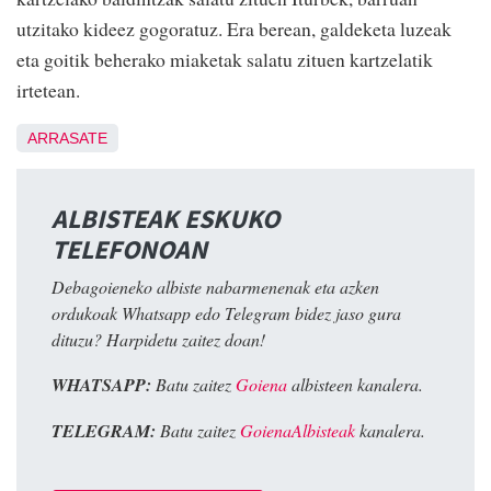
utzitako kideez gogoratuz. Era berean, galdeketa luzeak
eta goitik beherako miaketak salatu zituen kartzelatik
irtetean.
ARRASATE
ALBISTEAK ESKUKO
TELEFONOAN
Debagoieneko albiste nabarmenenak eta azken
ordukoak Whatsapp edo Telegram bidez jaso gura
dituzu? Harpidetu zaitez doan!
WHATSAPP:
Batu zaitez
Goiena
albisteen kanalera.
TELEGRAM:
Batu zaitez
GoienaAlbisteak
kanalera.