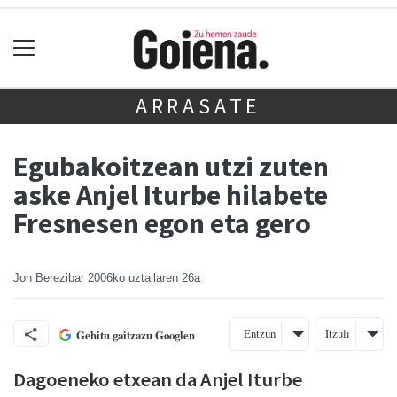
ARRASATE
Egubakoitzean utzi zuten
aske Anjel Iturbe hilabete
Fresnesen egon eta gero
Jon Berezibar
2006ko uztailaren 26a
Entzun
Itzuli
Gehitu gaitzazu Googlen
Dagoeneko etxean da Anjel Iturbe