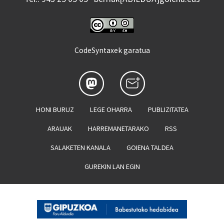
CodeSyntaxek garatua
HONI BURUZ
LEGE OHARRA
PUBLIZITATEA
ARAUAK
HARREMANETARAKO
RSS
SALAKETEN KANALA
GOIENA TALDEA
GUREKIN LAN EGIN