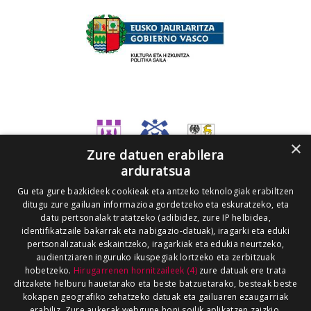
×
Zure datuen erabilera
arduratsua
Gu eta gure bazkideek cookieak eta antzeko teknologiak erabiltzen
ditugu zure gailuan informazioa gordetzeko eta eskuratzeko, eta
datu pertsonalak tratatzeko (adibidez, zure IP helbidea,
identifikatzaile bakarrak eta nabigazio-datuak), iragarki eta eduki
pertsonalizatuak eskaintzeko, iragarkiak eta edukia neurtzeko,
audientziaren inguruko ikuspegiak lortzeko eta zerbitzuak
hobetzeko.
Hirugarrenen hornitzaileek (4)
zure datuak ere trata
ditzakete helburu hauetarako eta beste batzuetarako, besteak beste
kokapen geografiko zehatzeko datuak eta gailuaren ezaugarriak
erabiliz. Zure aukerak webgune honi soilik aplikatzen zaizkio.