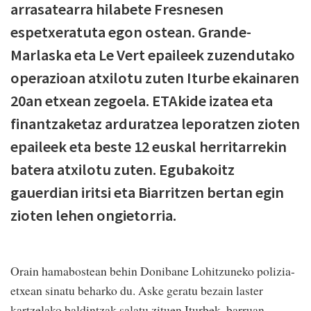
arrasatearra hilabete Fresnesen
espetxeratuta egon ostean. Grande-
Marlaska eta Le Vert epaileek zuzendutako
operazioan atxilotu zuten Iturbe ekainaren
20an etxean zegoela. ETAkide izatea eta
finantzaketaz arduratzea leporatzen zioten
epaileek eta beste 12 euskal herritarrekin
batera atxilotu zuten. Egubakoitz
gauerdian iritsi eta Biarritzen bertan egin
zioten lehen ongietorria.
Orain hamabostean behin Donibane Lohitzuneko polizia-
etxean sinatu beharko du. Aske geratu bezain laster
kartzelako baldintzak salatu zituen Iturbek, barruan