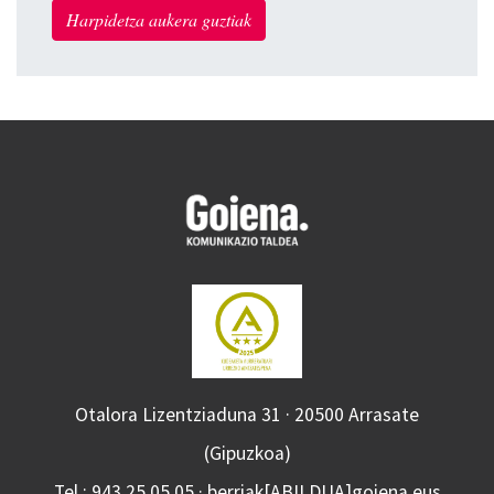
Harpidetza aukera guztiak
Otalora Lizentziaduna 31 · 20500 Arrasate
(Gipuzkoa)
Tel.: 943 25 05 05 · berriak[ABILDUA]goiena.eus