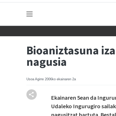
Bioaniztasuna iz
nagusia
Usoa Agirre
2006ko ekainaren 2a
Ekainaren 5ean da Inguru
Udaleko Ingurugiro sailak
nagusitzat hartuta. Besta