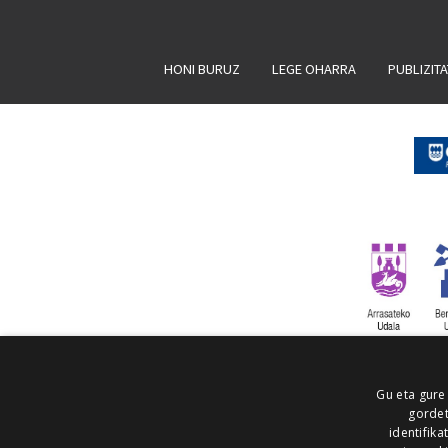
HONI BURUZ
LEGE OHARRA
PUBLIZIT
Gu eta gure
gordet
identifika