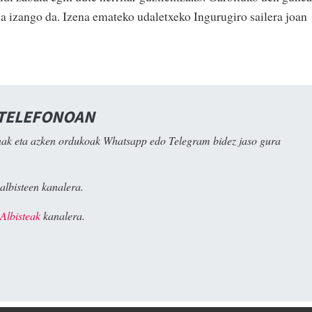
a izango da. Izena emateko udaletxeko Ingurugiro sailera joan
 TELEFONOAN
ak eta azken ordukoak Whatsapp edo Telegram bidez jaso gura
albisteen kanalera.
Albisteak
kanalera.