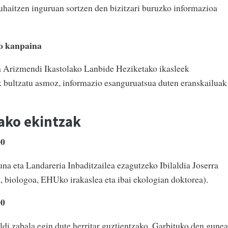
haitzen inguruan sortzen den bizitzari buruzko informazioa
o kanpaina
Arizmendi Ikastolako Lanbide Heziketako ikasleek
k bultzatu asmoz, informazio esanguruatsua duten eranskailuak
ako ekintzak
00
na eta Landareria Inbaditzailea ezagutzeko Ibilaldia Joserra
, biologoa, EHUko irakaslea eta ibai ekologian doktorea).
00
ldi zabala egin dute herritar guztientzako. Garbituko den gunea