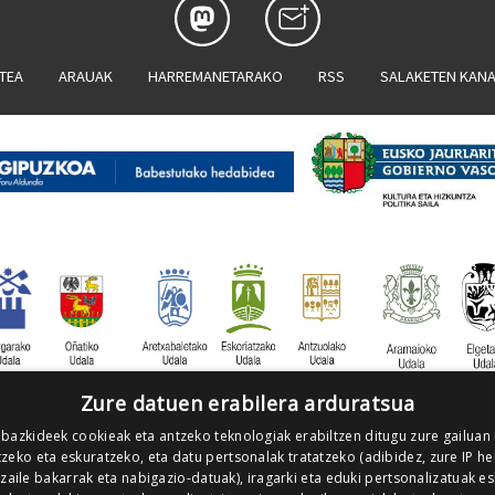
ATEA
ARAUAK
HARREMANETARAKO
RSS
SALAKETEN KAN
Zure datuen erabilera arduratsua
 bazkideek cookieak eta antzeko teknologiak erabiltzen ditugu zure gailuan
zeko eta eskuratzeko, eta datu pertsonalak tratatzeko (adibidez, zure IP he
tzaile bakarrak eta nabigazio-datuak), iragarki eta eduki pertsonalizatuak e