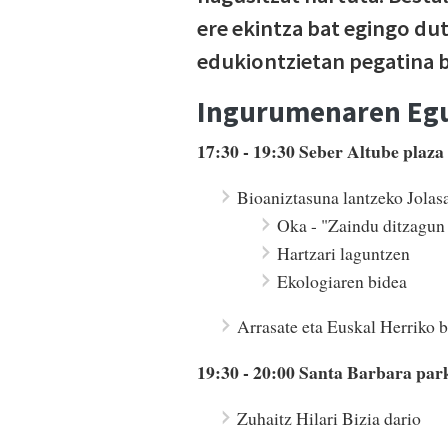
ere ekintza bat egingo dut
edukiontzietan pegatina 
Ingurumenaren Egu
17:30 - 19:30 Seber Altube plaza
Bioaniztasuna lantzeko Jolas
Oka - "Zaindu ditzagun
Hartzari laguntzen
Ekologiaren bidea
Arrasate eta Euskal Herriko 
19:30 - 20:00 Santa Barbara par
Zuhaitz Hilari Bizia dario