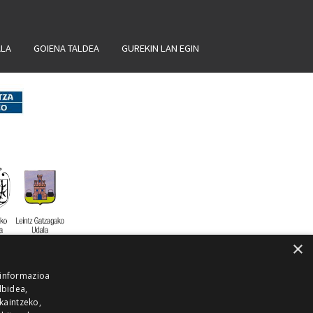
ALA
GOIENA TALDEA
GUREKIN LAN EGIN
×
 informazioa
lbidea,
skaintzeko,