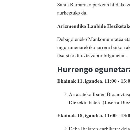
Santa Barbarako parkean hildako zu
aurkeztuko da.
Arizmendiko Lanbide Heziketak
Debagoieneko Mankomunitatea eta 
ingurumenarekiko jarrera baikorra
itsatsiko dituzte zabor bilgunetan.
Hurrengo egunetar
Ekainak 11, igandea. 11:00 - 13:
Arrasateko Ibaien Bioaniztasu
Diezekin batera (Joserra Diez
Ekainak 18, igandea. 11:00 - 13:
Deba Ibaiaren garbiketa: deia