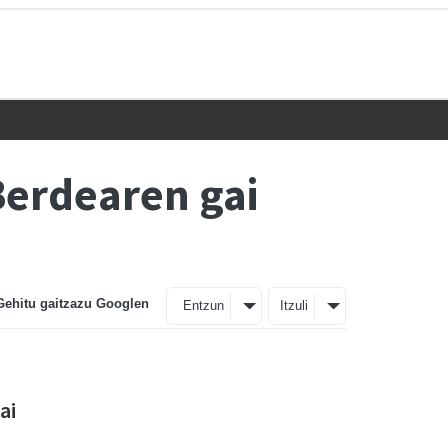
Berdearen gai
Gehitu gaitzazu Googlen
Entzun
Itzuli
ai