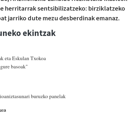
e herritarrak sentsibilizatzeko: birziklatzeko
bat jarriko dute mezu desberdinak emanaz.
neko ekintzak
ak eta Eskulan Txokoa
 gure basoak"
bioaniztasunari buruzko panelak
kea