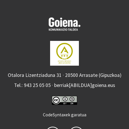
Otalora Lizentziaduna 31 · 20500 Arrasate (Gipuzkoa)
Tel.: 943 25 05 05 · berriak[ABILDUA]goiena.eus
CodeSyntaxek garatua