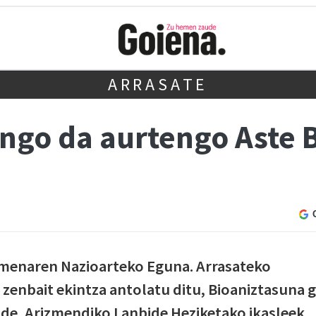
ARRASATE
ango da aurtengo Aste 
menaren Nazioarteko Eguna. Arrasateko
 zenbait ekintza antolatu ditu, Bioaniztasuna g
lde, Arizmendiko Lanbide Heziketako ikasleek