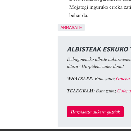
Mojategi inguruko erreka zati
behar da.
ARRASATE
ALBISTEAK ESKUKO
Debagoieneko albiste nabarmenen
dituzu? Harpidetu zaitez doan!
WHATSAPP:
Batu zaitez
Goiena
TELEGRAM:
Batu zaitez
Goiena
Harpidetza aukera guztiak