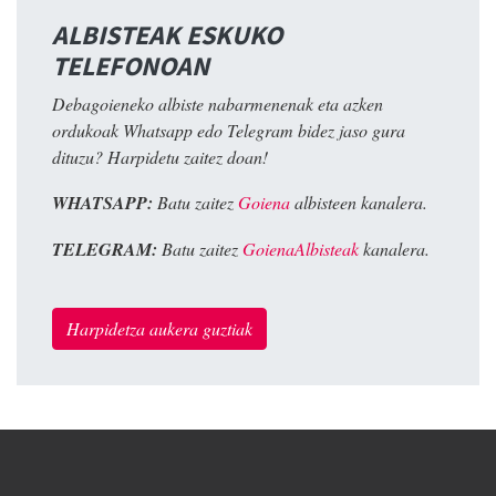
ALBISTEAK ESKUKO
TELEFONOAN
Debagoieneko albiste nabarmenenak eta azken
ordukoak Whatsapp edo Telegram bidez jaso gura
dituzu? Harpidetu zaitez doan!
WHATSAPP:
Batu zaitez
Goiena
albisteen kanalera.
TELEGRAM:
Batu zaitez
GoienaAlbisteak
kanalera.
Harpidetza aukera guztiak