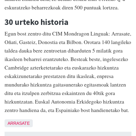
eskuratzeko beharrezkoak diren 500 puntuak lortzea.
30 urteko historia
Egun bost zentro ditu CIM Mondragon Linguak: Arrasate,
Oñati, Gasteiz, Donostia eta Bilbon. Orotara 140 langileko
taldea dauka bere zentroetan diharduten 5 milatik gora
ikasleen beharrei erantzuteko. Besteak beste, ingelesezko
Cambridge azterketetarako eta euskarazko hizkuntza
eskakizunetarako prestatzen ditu ikasleak, enpresa
mundurako hizkuntza gaitasunerako egitasmoak lantzen
ditu eta itzulpen zerbitzua eskaintzen du 40tik gora
hizkuntzatan. Euskal Autonomia Erkidegoko hizkuntza
zentro handiena da, eta Espainiako bost handienetako bat.
ARRASATE