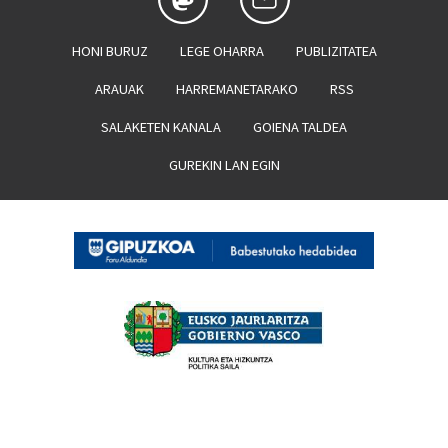
HONI BURUZ
LEGE OHARRA
PUBLIZITATEA
ARAUAK
HARREMANETARAKO
RSS
SALAKETEN KANALA
GOIENA TALDEA
GUREKIN LAN EGIN