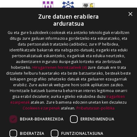
×
Zure datuen erabilera
arduratsua
Gu eta gure bazkideek cookieak eta antzeko teknologiak erabiltzen
ditugu zure gailuan informazioa gordetzeko eta eskuratzeko, eta
datu pertsonalak tratatzeko (adibidez, zure IP helbidea,
identifikatzaile bakarrak eta nabigazio-datuak), iragarki eta eduki
pertsonalizatuak eskaintzeko, iragarkiak eta edukia neurtzeko,
audientziaren inguruko ikuspegiak lortzeko eta zerbitzuak
hobetzeko.
Hirugarrenen hornitzaileek (4)
zure datuak ere trata
ditzakete helburu hauetarako eta beste batzuetarako, besteak beste
kokapen geografiko zehatzeko datuak eta gailuaren ezaugarriak
erabiliz. Zure aukerak webgune honi soilik aplikatzen zaizkio.
Hornitzaile batzuek baimena beharrean interes legitimoa oinarri
gisa erabil dezakete; aurka egiteko eskubidea duzu
Iragarkien
ezarpenak
atalean. Zure baimena edozein unetan ken dezakezu
Cookieen ezarpenak
atalean.
Pribatutasun-politika
BEHAR-BEHARREZKOA
ERRENDIMENDUA
BIDERATZEA
FUNTZIONALTASUNA