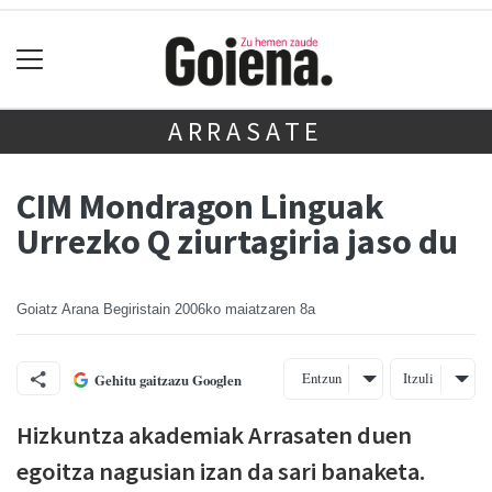
ARRASATE
CIM Mondragon Linguak
Urrezko Q ziurtagiria jaso du
Goiatz Arana Begiristain
2006ko maiatzaren 8a
Entzun
Itzuli
Gehitu gaitzazu Googlen
Hizkuntza akademiak Arrasaten duen
egoitza nagusian izan da sari banaketa.