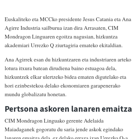
Euskaliteko eta MCCko presidente Jesus Catania eta Ana
Agirre Industria sailburua izan dira Arrasaten, CIM
Mondragon Linguaren egoitza nagusian, hizkuntza
akademiari Urrezko Q ziurtagiria emateko ekitaldian.
Ana Agirrek esan du hizkuntzaren eta industriaren arteko
lotura itxura batean dirudiena baino estuagoa dela,
hizkuntzek elkar ulertzeko bidea ematen digutelako eta
hori ezinbestekoa delako ekonomiaren garapenerako
mundu globalizatu honetan.
Pertsona askoren lanaren emaitza
CIM Mondragon Linguako gerente Adelaida
Maiadaganek gogoratu du saria jende askok egindako
lanaren emaitza dela, ez delako erraza izan Urrezko Q-a