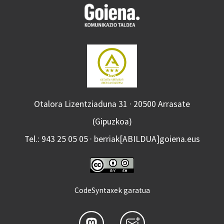
Otalora Lizentziaduna 31 · 20500 Arrasate
(Gipuzkoa)
Tel.: 943 25 05 05 · berriak[ABILDUA]goiena.eus
CodeSyntaxek garatua