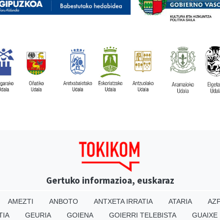
Gertuko informazioa, euskaraz
AMEZTI
ANBOTO
ANTXETA IRRATIA
ATARIA
AZP
TIA
GEURIA
GOIENA
GOIERRI TELEBISTA
GUAIXE