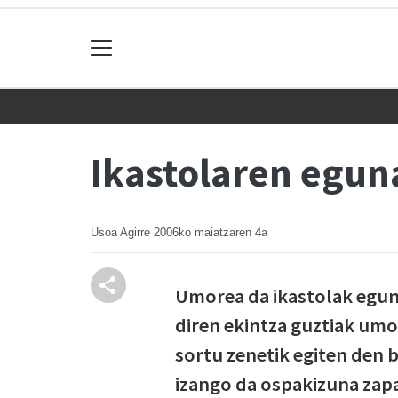
Ikastolaren egun
Usoa Agirre
2006ko maiatzaren 4a
Umorea da ikastolak egun 
diren ekintza guztiak umo
sortu zenetik egiten den 
izango da ospakizuna zapa