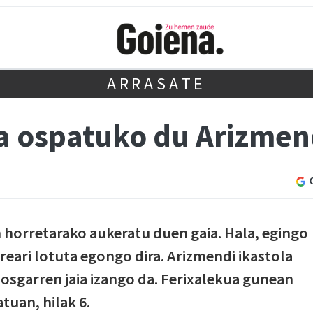
ARRASATE
a ospatuko du Arizmen
horretarako aukeratu duen gaia. Hala, egingo
reari lotuta egongo dira. Arizmendi ikastola
bosgarren jaia izango da. Ferixalekua gunean
tuan, hilak 6.