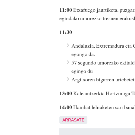
11:00
Etxafuego jaurtiketa, puzgarri
egindako umorezko tresnen erakusk
11:30
Andaluzia, Extremadura eta G
egongo da.
57 segundo umorezko ekitaldi
egingo du
Argitxoren bigarren urtebetetz
13:00
Kale antzerkia Hortzmuga Te
14:00
Hainbat lehiaketen sari bana
ARRASATE