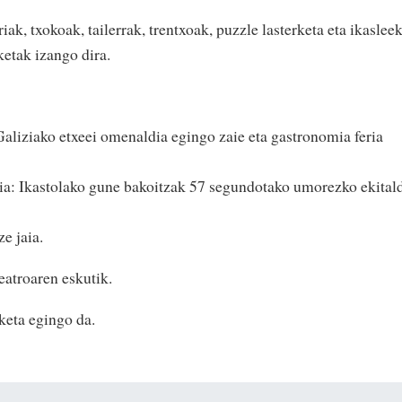
ak, txokoak, tailerrak, trentxoak, puzzle lasterketa eta ikaslee
etak izango dira.
aliziako etxeei omenaldia egingo zaie eta gastronomia feria
a: Ikastolako gune bakoitzak 57 segundotako umorezko ekital
e jaia.
atroaren eskutik.
keta egingo da.