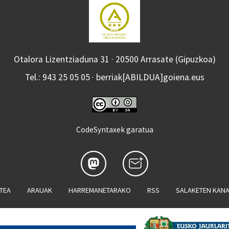
Otalora Lizentziaduna 31 · 20500 Arrasate (Gipuzkoa)
Tel.: 943 25 05 05 · berriak[ABILDUA]goiena.eus
CodeSyntaxek garatua
ATEA
ARAUAK
HARREMANETARAKO
RSS
SALAKETEN KAN