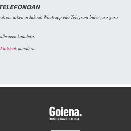
 TELEFONOAN
ak eta azken ordukoak Whatsapp edo Telegram bidez jaso gura
albisteen kanalera.
Albisteak
kanalera.