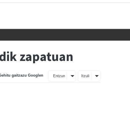
dik zapatuan
Gehitu gaitzazu Googlen
Entzun
Itzuli