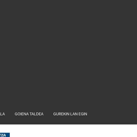
ALA
GOIENA TALDEA
GUREKIN LAN EGIN