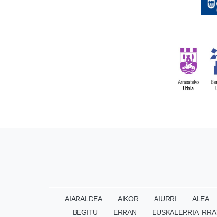
AIARALDEA
AIKOR
AIURRI
ALEA
BEGITU
ERRAN
EUSKALERRIA IRRA