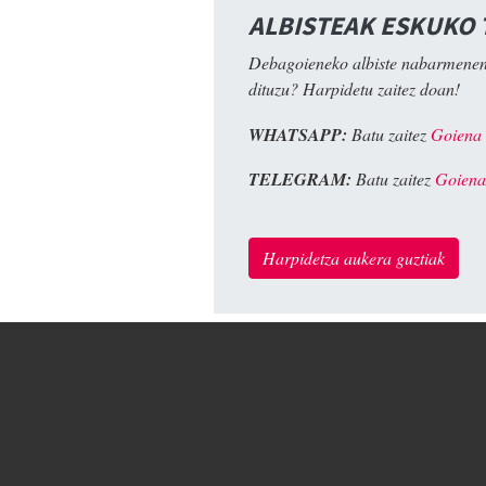
ALBISTEAK ESKUKO
Debagoieneko albiste nabarmenen
dituzu? Harpidetu zaitez doan!
WHATSAPP:
Batu zaitez
Goiena
TELEGRAM:
Batu zaitez
Goiena
Harpidetza aukera guztiak