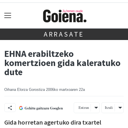
ARRASATE
EHNA erabiltzeko
komertzioen gida kaleratuko
dute
Oihana Elorza Gorostiza
2006ko martxoaren 22a
Entzun
Itzuli
Gehitu gaitzazu Googlen
Gida horretan agertuko dira txartel