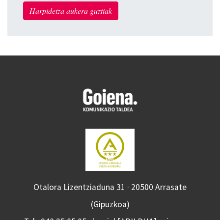
Harpidetza aukera guztiak
Otalora Lizentziaduna 31 · 20500 Arrasate
(Gipuzkoa)