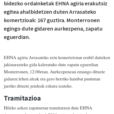
bidezko ordainketak EHNA agiria erakutsiz
egitea ahalbidetzen duten Arrasateko
komertzioak: 167 guztira. Monterronen
egingo dute gidaren aurkezpena, zapatu
eguerdian.
EHNA agiria Arrasateko zein komertziotan erabil daiteken
jakinarazteko gida kaleratuko dute zapatu eguerdian
Monterronen, 12:00etan. Aurkezpenean emango dituzte
gidaren lehen aleak eta gero herriko hainbat puntutan
jarriko dituzte jendeak eskura izateko.
Tramitazioa
Hileko azken zapatuetan tramitatzen dute EHNA