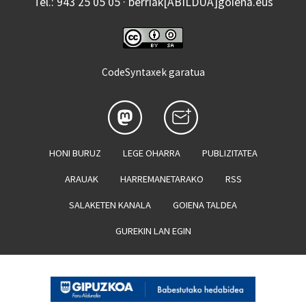
Tel.: 943 25 05 05 · berriak[ABILDUA]goiena.eus
CodeSyntaxek garatua
HONI BURUZ
LEGE OHARRA
PUBLIZITATEA
ARAUAK
HARREMANETARAKO
RSS
SALAKETEN KANALA
GOIENA TALDEA
GUREKIN LAN EGIN