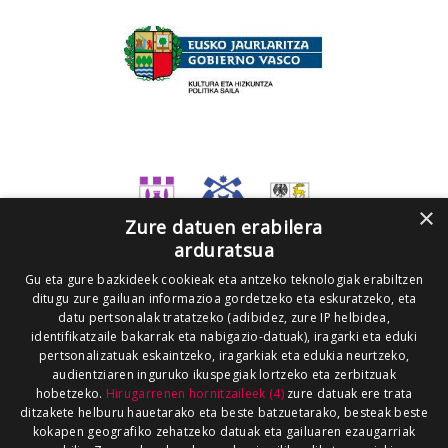
×
Zure datuen erabilera
arduratsua
Gu eta gure bazkideek cookieak eta antzeko teknologiak erabiltzen
ditugu zure gailuan informazioa gordetzeko eta eskuratzeko, eta
datu pertsonalak tratatzeko (adibidez, zure IP helbidea,
identifikatzaile bakarrak eta nabigazio-datuak), iragarki eta eduki
pertsonalizatuak eskaintzeko, iragarkiak eta edukia neurtzeko,
audientziaren inguruko ikuspegiak lortzeko eta zerbitzuak
hobetzeko.
Hirugarrenen hornitzaileek (4)
zure datuak ere trata
ditzakete helburu hauetarako eta beste batzuetarako, besteak beste
kokapen geografiko zehatzeko datuak eta gailuaren ezaugarriak