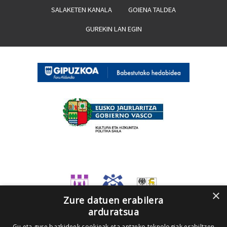
SALAKETEN KANALA
GOIENA TALDEA
GUREKIN LAN EGIN
×
Zure datuen erabilera
arduratsua
Gu eta gure bazkideek cookieak eta antzeko teknologiak erabiltzen