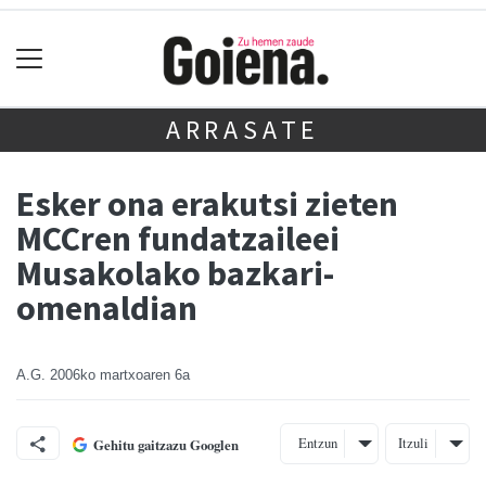
ARRASATE
Esker ona erakutsi zieten
MCCren fundatzaileei
Musakolako bazkari-
omenaldian
A.G.
2006ko martxoaren 6a
Entzun
Itzuli
Gehitu gaitzazu Googlen