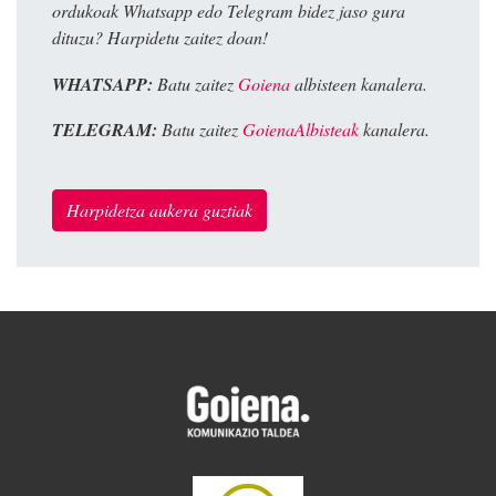
ordukoak Whatsapp edo Telegram bidez jaso gura
dituzu? Harpidetu zaitez doan!
WHATSAPP:
Batu zaitez
Goiena
albisteen kanalera.
TELEGRAM:
Batu zaitez
GoienaAlbisteak
kanalera.
Harpidetza aukera guztiak