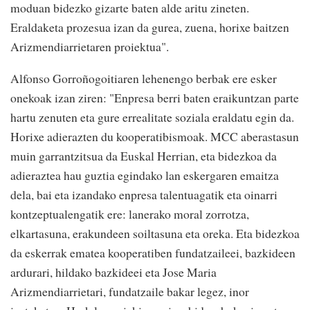
moduan bidezko gizarte baten alde aritu zineten.
Eraldaketa prozesua izan da gurea, zuena, horixe baitzen
Arizmendiarrietaren proiektua".
Alfonso Gorroñogoitiaren lehenengo berbak ere esker
onekoak izan ziren: "Enpresa berri baten eraikuntzan parte
hartu zenuten eta gure errealitate soziala eraldatu egin da.
Horixe adierazten du kooperatibismoak. MCC aberastasun
muin garrantzitsua da Euskal Herrian, eta bidezkoa da
adieraztea hau guztia egindako lan eskergaren emaitza
dela, bai eta izandako enpresa talentuagatik eta oinarri
kontzeptualengatik ere: lanerako moral zorrotza,
elkartasuna, erakundeen soiltasuna eta oreka. Eta bidezkoa
da eskerrak ematea kooperatiben fundatzaileei, bazkideen
ardurari, hildako bazkideei eta Jose Maria
Arizmendiarrietari, fundatzaile bakar legez, inor