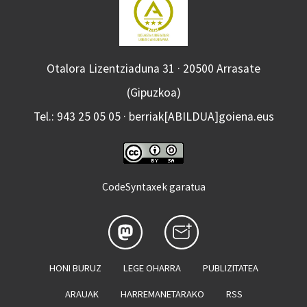
Otalora Lizentziaduna 31 · 20500 Arrasate
(Gipuzkoa)
Tel.: 943 25 05 05 · berriak[ABILDUA]goiena.eus
CodeSyntaxek garatua
HONI BURUZ
LEGE OHARRA
PUBLIZITATEA
ARAUAK
HARREMANETARAKO
RSS