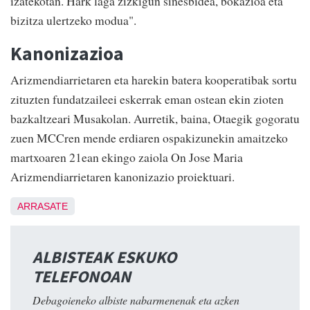
izatekotan. Hark laga zizkigun sinesbidea, bokazioa eta
bizitza ulertzeko modua".
Kanonizazioa
Arizmendiarrietaren eta harekin batera kooperatibak sortu
zituzten fundatzaileei eskerrak eman ostean ekin zioten
bazkaltzeari Musakolan. Aurretik, baina, Otaegik gogoratu
zuen MCCren mende erdiaren ospakizunekin amaitzeko
martxoaren 21ean ekingo zaiola On Jose Maria
Arizmendiarrietaren kanonizazio proiektuari.
ARRASATE
ALBISTEAK ESKUKO
TELEFONOAN
Debagoieneko albiste nabarmenenak eta azken