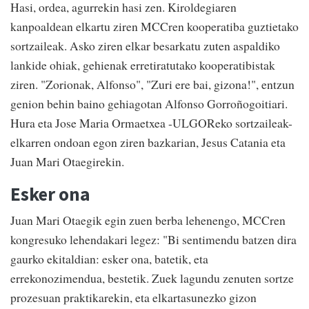
Hasi, ordea, agurrekin hasi zen. Kiroldegiaren
kanpoaldean elkartu ziren MCCren kooperatiba guztietako
sortzaileak. Asko ziren elkar besarkatu zuten aspaldiko
lankide ohiak, gehienak erretiratutako kooperatibistak
ziren. "Zorionak, Alfonso", "Zuri ere bai, gizona!", entzun
genion behin baino gehiagotan Alfonso Gorroñogoitiari.
Hura eta Jose Maria Ormaetxea -ULGOReko sortzaileak-
elkarren ondoan egon ziren bazkarian, Jesus Catania eta
Juan Mari Otaegirekin.
Esker ona
Juan Mari Otaegik egin zuen berba lehenengo, MCCren
kongresuko lehendakari legez: "Bi sentimendu batzen dira
gaurko ekitaldian: esker ona, batetik, eta
errekonozimendua, bestetik. Zuek lagundu zenuten sortze
prozesuan praktikarekin, eta elkartasunezko gizon