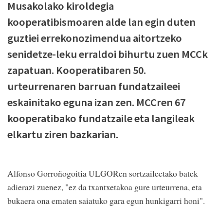
Musakolako kiroldegia
kooperatibismoaren alde lan egin duten
guztiei errekonozimendua aitortzeko
senidetze-leku erraldoi bihurtu zuen MCCk
zapatuan. Kooperatibaren 50.
urteurrenaren barruan fundatzaileei
eskainitako eguna izan zen. MCCren 67
kooperatibako fundatzaile eta langileak
elkartu ziren bazkarian.
Alfonso Gorroñogoitia ULGORen sortzaileetako batek
adierazi zuenez, "ez da txantxetakoa gure urteurrena, eta
bukaera ona ematen saiatuko gara egun hunkigarri honi".