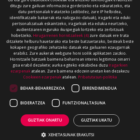
ditugu zure gailuan informazioa gordetzeko eta eskuratzeko, eta
datu pertsonalak tratatzeko (adibidez, zure IP helbidea,
identifikatzaile bakarrak eta nabigazio-datuak), iragarki eta eduki
pertsonalizatuak eskaintzeko, iragarkiak eta edukia neurtzeko,
audientziaren inguruko ikuspegiak lortzeko eta zerbitzuak
hobetzeko.
Hirugarrenen hornitzaileek (4)
zure datuak ere trata
ditzakete helburu hauetarako eta beste batzuetarako, besteak beste
kokapen geografiko zehatzeko datuak eta gailuaren ezaugarriak
erabiliz. Zure aukerak webgune honi soilik aplikatzen zaizkio.
Hornitzaile batzuek baimena beharrean interes legitimoa oinarri
gisa erabil dezakete; aurka egiteko eskubidea duzu
Iragarkien
ezarpenak
atalean. Zure baimena edozein unetan ken dezakezu
Cookieen ezarpenak
atalean.
Pribatutasun-politika
BEHAR-BEHARREZKOA
ERRENDIMENDUA
BIDERATZEA
FUNTZIONALTASUNA
GUZTIAK ONARTU
GUZTIAK UKATU
XEHETASUNAK ERAKUTSI