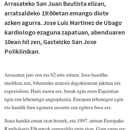
Arrasateko San Juan Bautista elizan,
arratsaldeko 19:00etan emango diote
azken agurra. Jose Luis Martinez de Ubago
kardiologo ezaguna zapatuan, abenduaren
10ean hil zen, Gasteizko San Jose
Poliklinikan.
Arrasaten jaio zen eta 62 urte zituen. Izen handiko
medikua zen, bihotzeko arazoei dagokionean jakitun eta
espezialista. Hain zuzen ere, berak egin zuen Espainian
egin zen lehenengo angioplastia. Europan lehenegoz egin
eta handik hiru egunera ausartu zen egitera bera ere.
Sona handia eman zion horrek, eta 1997. urtean Europako
Kardiologia Elkarteak omenaldia egin zion. Gaur egun ere