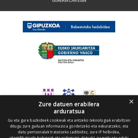
GUREKIN LAN EGIN
×
Zure datuen erabilera
arduratsua
Gu eta gure bazkideek cookieak eta antzeko teknologiak erabiltzen
ditugu zure gailuan informazioa gordetzeko eta eskuratzeko, eta
datu pertsonalak tratatzeko (adibidez, zure IP helbidea,
identifikatzaile bakarrak eta nabigazio-datuak), iragarki eta eduki