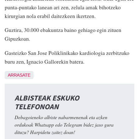
punta-puntako lanean ari zen, zelula amak bihotzeko
kirurgian nola erabil daitezkeen ikertzen.
Guztira, 30.000 ebakuntza baino gehiago egin zituen
Gipuzkoan.
Gasteizko San Jose Poliklinikako kardiologia zerbitzuko
buru zen, Ignacio Gallorekin batera.
ARRASATE
ALBISTEAK ESKUKO
TELEFONOAN
Debagoieneko albiste nabarmenenak eta azken
ordukoak Whatsapp edo Telegram bidez jaso gura
dituzu? Harpidetu zaitez doan!