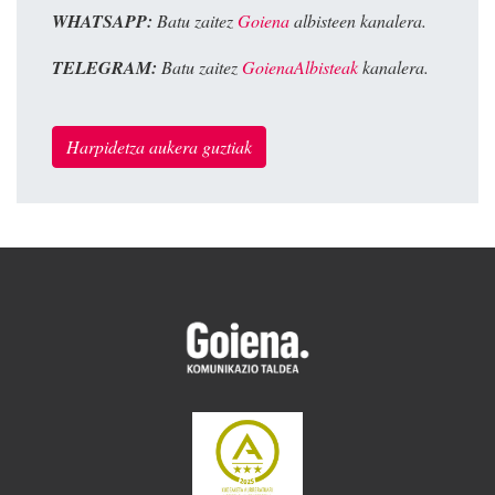
WHATSAPP:
Batu zaitez
Goiena
albisteen kanalera.
TELEGRAM:
Batu zaitez
GoienaAlbisteak
kanalera.
Harpidetza aukera guztiak