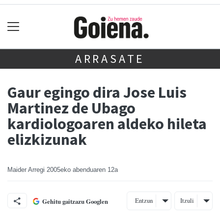
ARRASATE
Gaur egingo dira Jose Luis
Martinez de Ubago
kardiologoaren aldeko hileta
elizkizunak
Maider Arregi
2005eko abenduaren 12a
Entzun
Itzuli
Gehitu gaitzazu Googlen