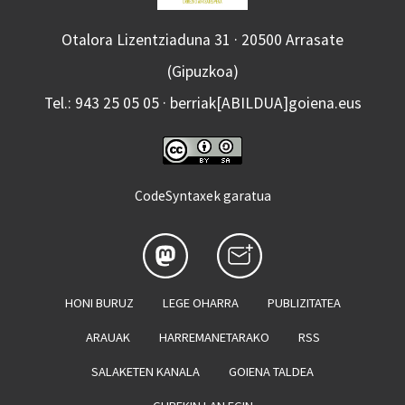
Otalora Lizentziaduna 31 · 20500 Arrasate
(Gipuzkoa)
Tel.: 943 25 05 05 · berriak[ABILDUA]goiena.eus
CodeSyntaxek garatua
HONI BURUZ
LEGE OHARRA
PUBLIZITATEA
ARAUAK
HARREMANETARAKO
RSS
SALAKETEN KANALA
GOIENA TALDEA