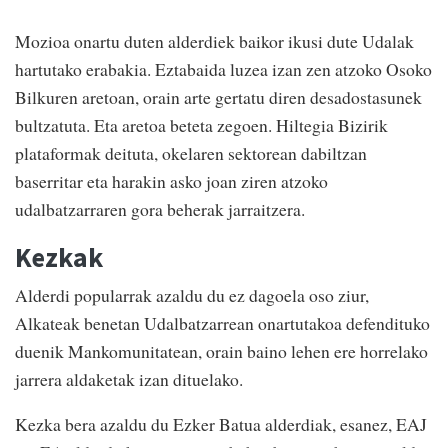
Mozioa onartu duten alderdiek baikor ikusi dute Udalak
hartutako erabakia. Eztabaida luzea izan zen atzoko Osoko
Bilkuren aretoan, orain arte gertatu diren desadostasunek
bultzatuta. Eta aretoa beteta zegoen. Hiltegia Bizirik
plataformak deituta, okelaren sektorean dabiltzan
baserritar eta harakin asko joan ziren atzoko
udalbatzarraren gora beherak jarraitzera.
Kezkak
Alderdi popularrak azaldu du ez dagoela oso ziur,
Alkateak benetan Udalbatzarrean onartutakoa defendituko
duenik Mankomunitatean, orain baino lehen ere horrelako
jarrera aldaketak izan dituelako.
Kezka bera azaldu du Ezker Batua alderdiak, esanez, EAJ