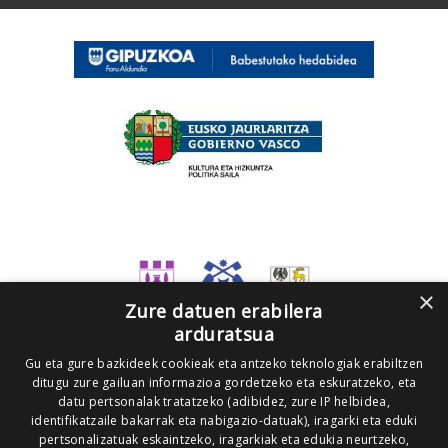
×
Zure datuen erabilera
arduratsua
Gu eta gure bazkideek cookieak eta antzeko teknologiak erabiltzen
ditugu zure gailuan informazioa gordetzeko eta eskuratzeko, eta
datu pertsonalak tratatzeko (adibidez, zure IP helbidea,
identifikatzaile bakarrak eta nabigazio-datuak), iragarki eta eduki
pertsonalizatuak eskaintzeko, iragarkiak eta edukia neurtzeko,