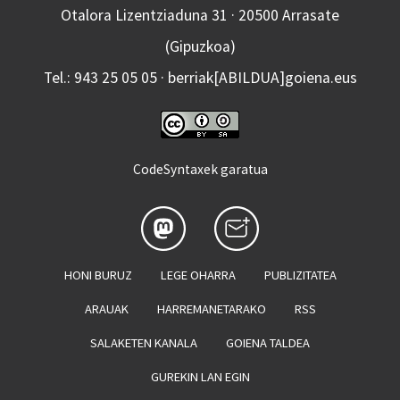
Otalora Lizentziaduna 31 · 20500 Arrasate
(Gipuzkoa)
Tel.: 943 25 05 05 · berriak[ABILDUA]goiena.eus
CodeSyntaxek garatua
HONI BURUZ
LEGE OHARRA
PUBLIZITATEA
ARAUAK
HARREMANETARAKO
RSS
SALAKETEN KANALA
GOIENA TALDEA
GUREKIN LAN EGIN