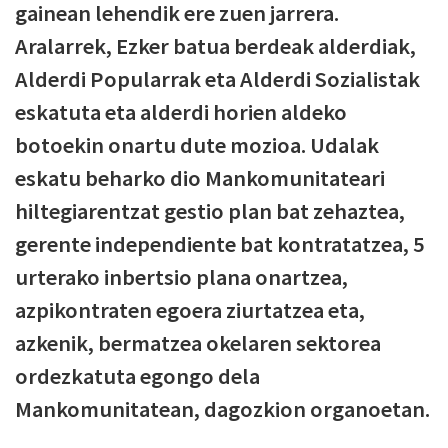
gainean lehendik ere zuen jarrera.
Aralarrek, Ezker batua berdeak alderdiak,
Alderdi Popularrak eta Alderdi Sozialistak
eskatuta eta alderdi horien aldeko
botoekin onartu dute mozioa. Udalak
eskatu beharko dio Mankomunitateari
hiltegiarentzat gestio plan bat zehaztea,
gerente independiente bat kontratatzea, 5
urterako inbertsio plana onartzea,
azpikontraten egoera ziurtatzea eta,
azkenik, bermatzea okelaren sektorea
ordezkatuta egongo dela
Mankomunitatean, dagozkion organoetan.