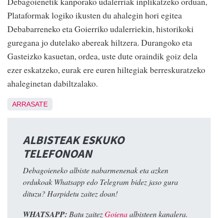
Debagoienetik kanporako udalerriak inplikatzeko orduan,
Plataformak logiko ikusten du ahalegin hori egitea
Debabarreneko eta Goierriko udalerriekin, historikoki
guregana jo dutelako abereak hiltzera. Durangoko eta
Gasteizko kasuetan, ordea, uste dute oraindik goiz dela
ezer eskatzeko, eurak ere euren hiltegiak berreskuratzeko
ahaleginetan dabiltzalako.
ARRASATE
ALBISTEAK ESKUKO
TELEFONOAN
Debagoieneko albiste nabarmenenak eta azken
ordukoak Whatsapp edo Telegram bidez jaso gura
dituzu? Harpidetu zaitez doan!
WHATSAPP:
Batu zaitez
Goiena
albisteen kanalera.