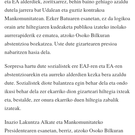
eta EA alderdiek, zoritxarrez, behin baino gehiago azaldu
dutela jarrera bat Udalean eta guztiz kontrakoa
Mankomunitatean. Ezker Batuaren esanetan, ez da logikoa
orain arte hiltegiaren kudeaketa publikoa izateko inolako
aurrerapiderik ez ematea, atzoko Osoko Bilkuran
abstentzioa bozkatzea. Uste dute gizartearen presioa
nabaritzen hasia dela.
Sorpresa hartu dute sozialistek ere EAJ-ren eta EA-ren
abstentzioarekin eta aurreko alderdien kezka bera azaldu
dute. Sozialistek diote balantzea egin behar dela eta ondo
ikusi behar dela zer ekarriko dion gizarteari hiltegia ixteak
eta, bestalde, zer onura ekarriko duen hiltegia zabalik
izateak.
Inazio Lakuntza Alkate eta Mankomunitateko
Presidentearen esanetan, berriz, atzoko Osoko Bilkuran