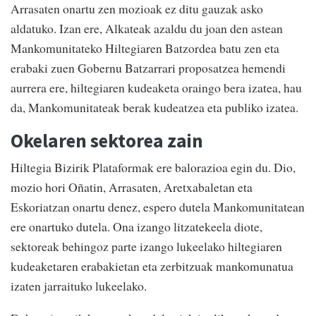
Arrasaten onartu zen mozioak ez ditu gauzak asko
aldatuko. Izan ere, Alkateak azaldu du joan den astean
Mankomunitateko Hiltegiaren Batzordea batu zen eta
erabaki zuen Gobernu Batzarrari proposatzea hemendi
aurrera ere, hiltegiaren kudeaketa oraingo bera izatea, hau
da, Mankomunitateak berak kudeatzea eta publiko izatea.
Okelaren sektorea zain
Hiltegia Bizirik Plataformak ere balorazioa egin du. Dio,
mozio hori Oñatin, Arrasaten, Aretxabaletan eta
Eskoriatzan onartu denez, espero dutela Mankomunitatean
ere onartuko dutela. Ona izango litzatekeela diote,
sektoreak behingoz parte izango lukeelako hiltegiaren
kudeaketaren erabakietan eta zerbitzuak mankomunatua
izaten jarraituko lukeelako.