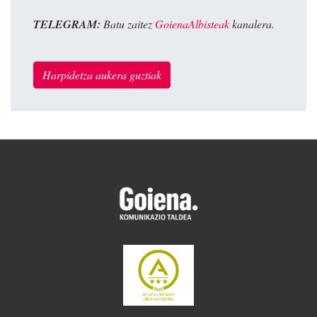
TELEGRAM:
Batu zaitez
GoienaAlbisteak
kanalera.
Harpidetza aukera guztiak