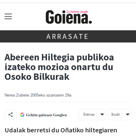
ARRASATE
Abereen Hiltegia publikoa
izateko mozioa onartu du
Osoko Bilkurak
Nerea Zubiete
2005eko azaroaren 29a
Entzun
Itzuli
Gehitu gaitzazu Googlen
Udalak berretsi du Oñatiko hiltegiaren