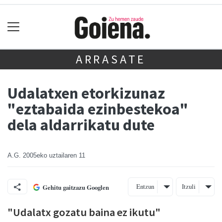
ARRASATE
Udalatxen etorkizunaz
"eztabaida ezinbestekoa"
dela aldarrikatu dute
A.G.
2005eko uztailaren 11
Entzun
Itzuli
Gehitu gaitzazu Googlen
"Udalatx gozatu baina ez ikutu"