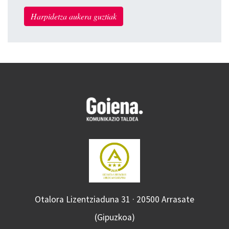
Harpidetza aukera guztiak
Otalora Lizentziaduna 31 · 20500 Arrasate
(Gipuzkoa)