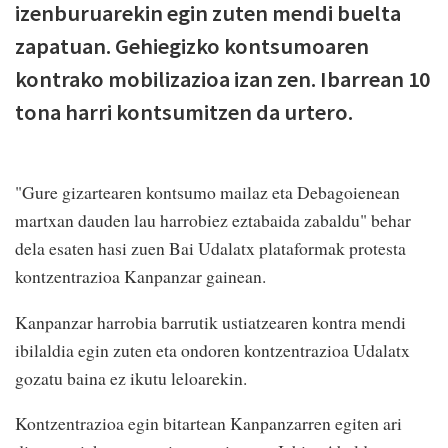
izenburuarekin egin zuten mendi buelta
zapatuan. Gehiegizko kontsumoaren
kontrako mobilizazioa izan zen. Ibarrean 10
tona harri kontsumitzen da urtero.
"Gure gizartearen kontsumo mailaz eta Debagoienean
martxan dauden lau harrobiez eztabaida zabaldu" behar
dela esaten hasi zuen Bai Udalatx plataformak protesta
kontzentrazioa Kanpanzar gainean.
Kanpanzar harrobia barrutik ustiatzearen kontra mendi
ibilaldia egin zuten eta ondoren kontzentrazioa Udalatx
gozatu baina ez ikutu leloarekin.
Kontzentrazioa egin bitartean Kanpanzarren egiten ari