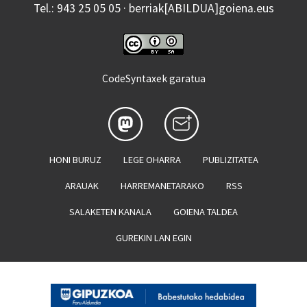
Tel.: 943 25 05 05 · berriak[ABILDUA]goiena.eus
CodeSyntaxek garatua
HONI BURUZ
LEGE OHARRA
PUBLIZITATEA
ARAUAK
HARREMANETARAKO
RSS
SALAKETEN KANALA
GOIENA TALDEA
GUREKIN LAN EGIN