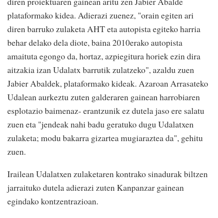
diren proiektuaren gainean aritu zen Jabier Abalde
plataformako kidea. Adierazi zuenez, "orain egiten ari
diren barruko zulaketa AHT eta autopista egiteko harria
behar delako dela diote, baina 2010erako autopista
amaituta egongo da, hortaz, azpiegitura horiek ezin dira
aitzakia izan Udalatx barrutik zulatzeko", azaldu zuen
Jabier Abaldek, plataformako kideak. Azaroan Arrasateko
Udalean aurkeztu zuten galderaren gainean harrobiaren
esplotazio baimenaz- erantzunik ez dutela jaso ere salatu
zuen eta "jendeak nahi badu geratuko dugu Udalatxen
zulaketa; modu bakarra gizartea mugiaraztea da", gehitu
zuen.
Irailean Udalatxen zulaketaren kontrako sinadurak biltzen
jarraituko dutela adierazi zuten Kanpanzar gainean
egindako kontzentrazioan.