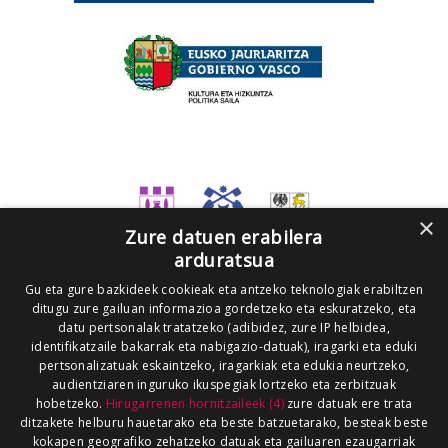
×
Zure datuen erabilera
arduratsua
Gu eta gure bazkideek cookieak eta antzeko teknologiak erabiltzen
ditugu zure gailuan informazioa gordetzeko eta eskuratzeko, eta
datu pertsonalak tratatzeko (adibidez, zure IP helbidea,
identifikatzaile bakarrak eta nabigazio-datuak), iragarki eta eduki
pertsonalizatuak eskaintzeko, iragarkiak eta edukia neurtzeko,
audientziaren inguruko ikuspegiak lortzeko eta zerbitzuak
hobetzeko.
Hirugarrenen hornitzaileek (4)
zure datuak ere trata
ditzakete helburu hauetarako eta beste batzuetarako, besteak beste
kokapen geografiko zehatzeko datuak eta gailuaren ezaugarriak