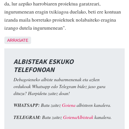
da, lur azpiko harrobiaren proiektua garatzeari,
ingurumenean eragin txikiagoa duelako, beti ere kontuan
izanda maila horretako proiektuek nolabaiteko eragina
izango dutela ingurumenean".
ARRASATE
ALBISTEAK ESKUKO
TELEFONOAN
Debagoieneko albiste nabarmenenak eta azken
ordukoak Whatsapp edo Telegram bidez jaso gura
dituzu? Harpidetu zaitez doan!
WHATSAPP:
Batu zaitez
Goiena
albisteen kanalera.
TELEGRAM:
Batu zaitez
GoienaAlbisteak
kanalera.