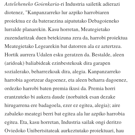
Asteleheneko Goienkaria
-ri Industria sailetik adierazi
diotenez, "Kanpanzarreko lur azpiko harrobiaren
proiektua ez da bateraezina aipatutako Debagoieneko
lurralde planarekin. Kasu horretan, Meategietako
zuzendaritzak duen betekizuna zera da, harrobi proiektua
Meategietako Legearekin bat datorren ala ez aztertzea.
Hortik aurrera Udalen esku geratzen da. Bestalde, aleen
(aridoak) baliabideak ezinbestekoak dira garapen
sozialerako, beharrezkoak dira, alegia. Kanpanzarreko
harrobia agortzear dagoenez, eta aleen beharra dagoenez,
ordezko harrobi baten premia ikusi da. Premia horri
erantzuteko bi aukera daude (norbaitek esan dezake
hirugarrena ere badagoela, ezer ez egitea, alegia); aire
zabaleko meategi berri bat egitea ala lur azpiko harrobia
egitea. Eta, kasu horretan, Industria sailak ongi deritzo
Oviedoko Unibertsitateak aurkeztutako proiektuari, hau