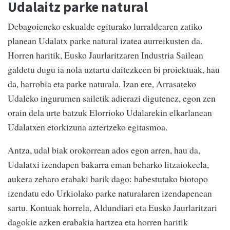
Udalaitz parke natural
Debagoieneko eskualde egiturako lurraldearen zatiko
planean Udalatx parke natural izatea aurreikusten da.
Horren haritik, Eusko Jaurlaritzaren Industria Sailean
galdetu dugu ia nola uztartu daitezkeen bi proiektuak, hau
da, harrobia eta parke naturala. Izan ere, Arrasateko
Udaleko ingurumen sailetik adierazi digutenez, egon zen
orain dela urte batzuk Elorrioko Udalarekin elkarlanean
Udalatxen etorkizuna aztertzeko egitasmoa.
Antza, udal biak orokorrean ados egon arren, hau da,
Udalatxi izendapen bakarra eman beharko litzaiokeela,
aukera zeharo erabaki barik dago: babestutako biotopo
izendatu edo Urkiolako parke naturalaren izendapenean
sartu. Kontuak horrela, Aldundiari eta Eusko Jaurlaritzari
dagokie azken erabakia hartzea eta horren haritik