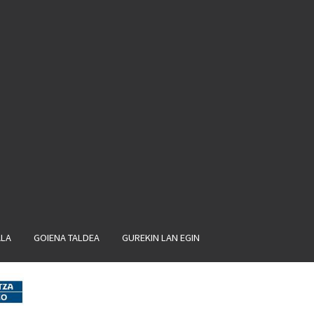
ALA
GOIENA TALDEA
GUREKIN LAN EGIN