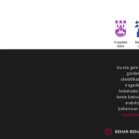
Gu eta gure
gordet
identifika
iragark
hobetzeko
beste batzu
erabili
beharrean 
ezarpen
AIARALDEA
AIKOR
AIURRI
ALEA
BEGITU
ERRAN
EUSKALERRIA IRRA
BEHAR-BEH
KRONIKA
MAILOPE
NOAUA
O