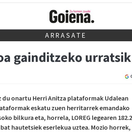
ARRASATE
oa gainditzeko urratsik
z du onartu Herri Anitza plataformak Udalean
lataformak eskatu zuen herritarrek emandako
oko bilkura eta, horrela, LOREG legearen 182.
nbat hautetsiek eserlekua uztea. Mozio horrek,