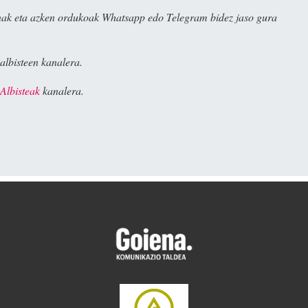
ak eta azken ordukoak Whatsapp edo Telegram bidez jaso gura
albisteen kanalera.
Albisteak
kanalera.