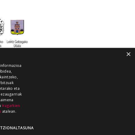
×
 informazioa
lbidea,
skaintzeko,
rbitzuak
etarako eta
 ezaugarriak
 baimena
zu
Iragarkien
k
atalean.
EITIA GUKA
AZKOITIA GUKA
BARRENA
GUKA
GUKA TELEBISTA
HIRUKA
TZIONALTASUNA
Z GUKA
ZUMAIA GUKA
28 KANALA