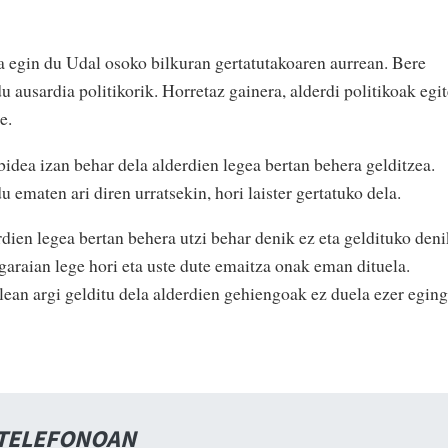
a egin du Udal osoko bilkuran gertatutakoaren aurrean. Bere
du ausardia politikorik. Horretaz gainera, alderdi politikoak egi
e.
idea izan behar dela alderdien legea bertan behera gelditzea.
u ematen ari diren urratsekin, hori laister gertatuko dela.
dien legea bertan behera utzi behar denik ez eta geldituko deni
garaian lege hori eta uste dute emaitza onak eman dituela.
lean argi gelditu dela alderdien gehiengoak ez duela ezer egin
 TELEFONOAN