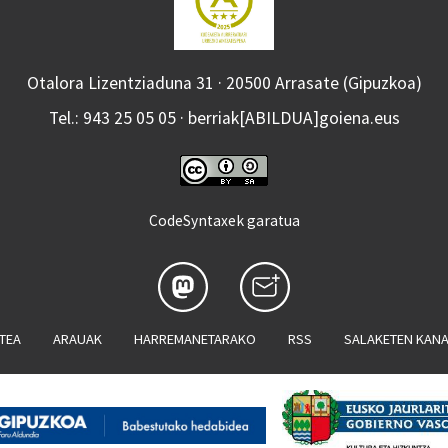
Otalora Lizentziaduna 31 · 20500 Arrasate (Gipuzkoa)
Tel.: 943 25 05 05 · berriak[ABILDUA]goiena.eus
CodeSyntaxek garatua
ATEA
ARAUAK
HARREMANETARAKO
RSS
SALAKETEN KAN