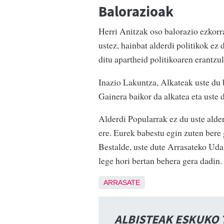
Balorazioak
Herri Anitzak oso balorazio ezkorr
ustez, hainbat alderdi politikok ez 
ditu apartheid politikoaren erantzul
Inazio Lakuntza, Alkateak uste du b
Gainera baikor da alkatea eta uste d
Alderdi Popularrak ez du uste alder
ere. Eurek babestu egin zuten bere 
Bestalde, uste dute Arrasateko Uda
lege hori bertan behera gera dadin.
ARRASATE
ALBISTEAK ESKUKO