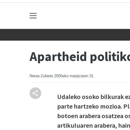
Apartheid politik
Nerea Zubiete
2005eko maiatzaren 31
Udaleko osoko bilkurak e
parte hartzeko mozioa. P
botoen arabera osatzea os
artikuluaren arabera, hai