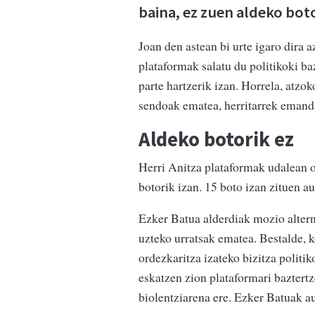
baina, ez zuen aldeko boto
Joan den astean bi urte igaro dira 
plataformak salatu du politikoki ba
parte hartzerik izan. Horrela, atz
sendoak ematea, herritarrek emand
Aldeko botorik ez
Herri Anitza plataformak udalean o
botorik izan. 15 boto izan zituen au
Ezker Batua alderdiak mozio altern
uzteko urratsak ematea. Bestalde, 
ordezkaritza izateko bizitza politi
eskatzen zion plataformari baztert
biolentziarena ere. Ezker Batuak a