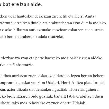
 bat ere izan alde.
azken udal hauteskundeak izan zirenetik eta Herri Anitza
ztertuta jarraitzen dutela eta erakundeetan ezin dutela inolako
oko osoko bilkuran aurkeztutako mozioan eskatzen zuen urrats
ako botoen araberako udala osatzeko.
rdezkaritza izan eta parte hartzeko mozioak ez zuen aldeko
rka eta 5 abstentzio.
atiboa aurkeztu zuen, eskatuz, alderdien legea bertan behera
konpromisoa eskatzen zion Udalari, Herri Anitza plataformak
koan, azter ditzala daudenaukera guztiak. Horretaz gainera,
zeko biolentziaren bide guztiak, baita ETA-k erabiltzen duen
urkeztutako mozio hori ere ez zuen onartu Udalak.