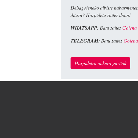
Debagoieneko albiste nabarmenen
dituzu? Harpidetu zaitez doan!
WHATSAPP:
Batu zaitez
Goiena
TELEGRAM:
Batu zaitez
Goiena
Harpidetza aukera guztiak