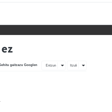
 ez
Gehitu gaitzazu Googlen
Entzun
Itzuli
2