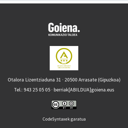
Otalora Lizentziaduna 31 · 20500 Arrasate (Gipuzkoa)
Tel.: 943 25 05 05 · berriak[ABILDUA]goiena.eus
CodeSyntaxek garatua