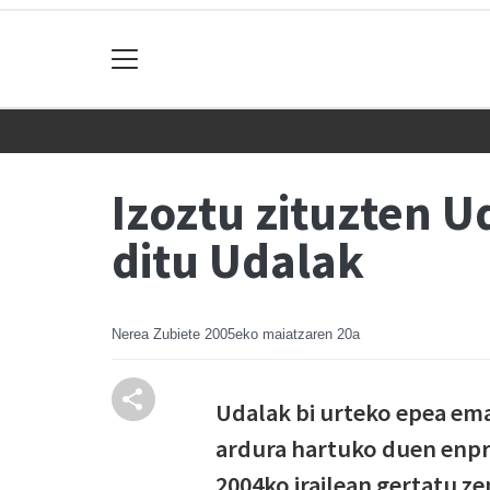
Izoztu zituzten U
ditu Udalak
Nerea Zubiete
2005eko maiatzaren 20a
Udalak bi urteko epea em
ardura hartuko duen enpre
2004ko irailean gertatu ze