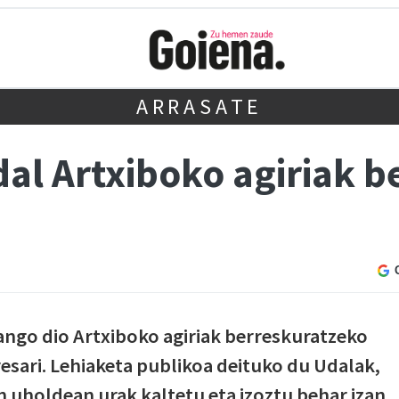
ARRASATE
dal Artxiboko agiriak 
ango dio Artxiboko agiriak berreskuratzeko
sari. Lehiaketa publikoa deituko du Udalak,
n uholdean urak kaltetu eta izoztu behar izan