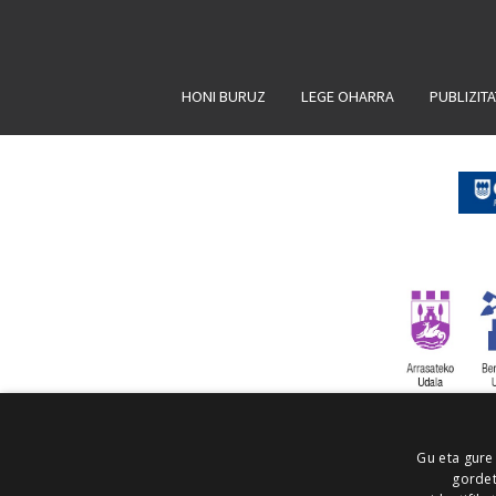
HONI BURUZ
LEGE OHARRA
PUBLIZIT
Gu eta gure
gordet