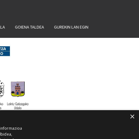
ALA
GOIENA TALDEA
GUREKIN LAN EGIN
×
 informazioa
lbidea,