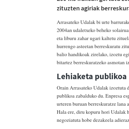
zituzten agiriak berresku
Arrasateko Udalak bi urte barrurak
2004an udaletxeko beheko solairuan
eta liburu zahar ugari kaltetu zitu
hurrengo asteetan berreskuratu zitu
balio handikoak zirelako, izoztu eg
bitartez berreskuratzeko asmotan iz
Lehiaketa publikoa
Orain Arrasateko Udalak izoztuta d
publikoa zabalduko du. Enpresa esp
urteren buruan berreskuratze lana 
Hala ere, diru kopuru hori Udalak h
negoziatuta hobe dezakeela adieraz