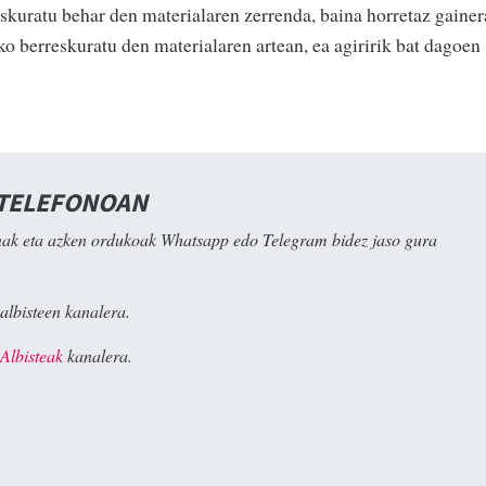
skuratu behar den materialaren zerrenda, baina horretaz gainer
o berreskuratu den materialaren artean, ea agiririk bat dagoen
 TELEFONOAN
ak eta azken ordukoak Whatsapp edo Telegram bidez jaso gura
albisteen kanalera.
Albisteak
kanalera.