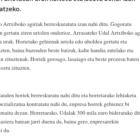
ratzeko.
o Artxiboko agiriak berreskuratuta izan nahi ditu. Gogoratu
 gertatu ziren uriolen ondorioz, Arrasateko Udal Artxiboko ag
ela urak. Horietako gehienak uriola edo uholdea gertatu eta
zten, baina bazeuden beste batzuk, kalte handia zutelako eta
in zituztenak. Horiek geroago, lasaiago eta beste prozesu baten
oztu zituzten.
auden horiek berreskuratu nahi ditu eta horretarako lehiaketa
ezializatua kontratatu nahi du, enpresa horrek gehienez bi
amaitu dezan. Horretarako, Udalak 300 mila euro bideratuko dit
asiera batean jarri duena da, baina gero, enpresarekin
i du.