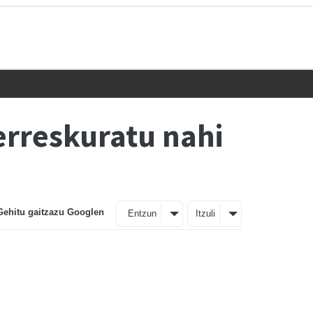
berreskuratu nahi
Gehitu gaitzazu Googlen
Entzun
Itzuli