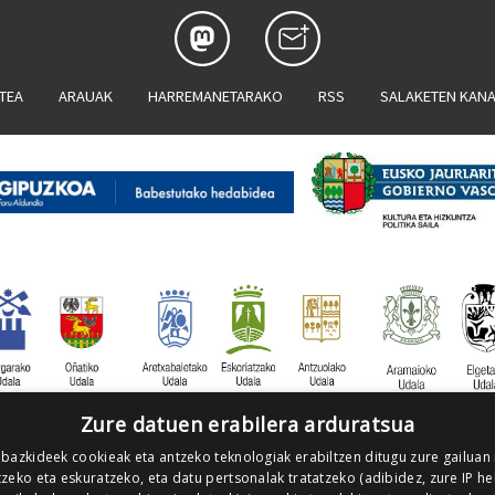
ATEA
ARAUAK
HARREMANETARAKO
RSS
SALAKETEN KAN
Zure datuen erabilera arduratsua
 bazkideek cookieak eta antzeko teknologiak erabiltzen ditugu zure gailuan
zeko eta eskuratzeko, eta datu pertsonalak tratatzeko (adibidez, zure IP he