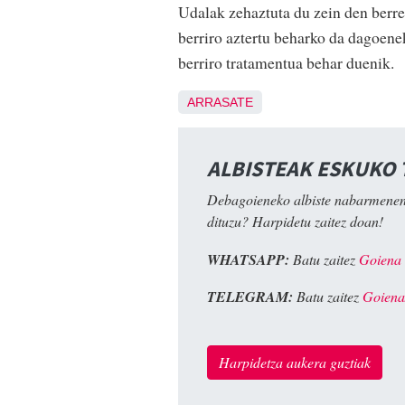
Udalak zehaztuta du zein den berre
berriro aztertu beharko da dagoenek
berriro tratamentua behar duenik.
ARRASATE
ALBISTEAK ESKUKO
Debagoieneko albiste nabarmenen
dituzu? Harpidetu zaitez doan!
WHATSAPP:
Batu zaitez
Goiena
TELEGRAM:
Batu zaitez
Goiena
Harpidetza aukera guztiak