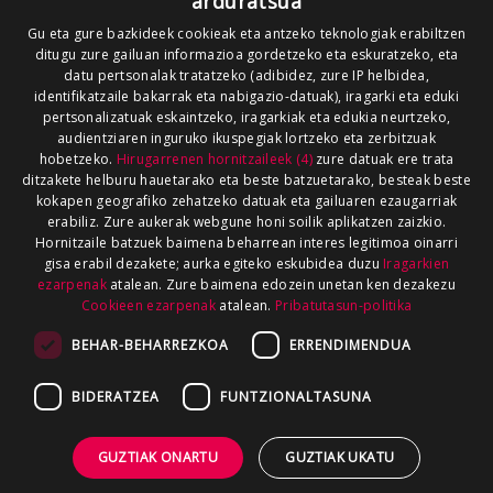
arduratsua
Gu eta gure bazkideek cookieak eta antzeko teknologiak erabiltzen
ditugu zure gailuan informazioa gordetzeko eta eskuratzeko, eta
datu pertsonalak tratatzeko (adibidez, zure IP helbidea,
identifikatzaile bakarrak eta nabigazio-datuak), iragarki eta eduki
pertsonalizatuak eskaintzeko, iragarkiak eta edukia neurtzeko,
audientziaren inguruko ikuspegiak lortzeko eta zerbitzuak
hobetzeko.
Hirugarrenen hornitzaileek (4)
zure datuak ere trata
ditzakete helburu hauetarako eta beste batzuetarako, besteak beste
kokapen geografiko zehatzeko datuak eta gailuaren ezaugarriak
erabiliz. Zure aukerak webgune honi soilik aplikatzen zaizkio.
Hornitzaile batzuek baimena beharrean interes legitimoa oinarri
gisa erabil dezakete; aurka egiteko eskubidea duzu
Iragarkien
ezarpenak
atalean. Zure baimena edozein unetan ken dezakezu
Cookieen ezarpenak
atalean.
Pribatutasun-politika
BEHAR-BEHARREZKOA
ERRENDIMENDUA
BIDERATZEA
FUNTZIONALTASUNA
GUZTIAK ONARTU
GUZTIAK UKATU