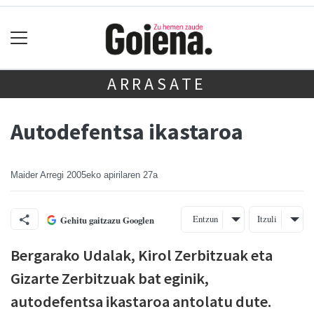
ARRASATE
Autodefentsa ikastaroa
Maider Arregi
2005eko apirilaren 27a
Entzun
Itzuli
Gehitu gaitzazu Googlen
Bergarako Udalak, Kirol Zerbitzuak eta
Gizarte Zerbitzuak bat eginik,
autodefentsa ikastaroa antolatu dute.