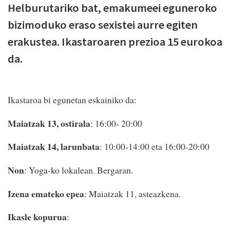
Helburutariko bat, emakumeei eguneroko
bizimoduko eraso sexistei aurre egiten
erakustea. Ikastaroaren prezioa 15 eurokoa
da.
Ikastaroa bi egunetan eskainiko da:
Maiatzak 13, ostirala
: 16:00- 20:00
Maiatzak 14, larunbata
: 10:00-14:00 eta 16:00-20:00
Non
: Yoga-ko lokalean. Bergaran.
Izena emateko epea
: Maiatzak 11, asteazkena.
Ikasle kopurua
: