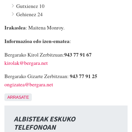
Gutxienez 10
Gehienez 24
Irakaslea
: Maitena Monroy.
Informazioa edo izen-ematea
:
943 77 91 67
Bergarako Kirol Zerbitzuan:
kirolak@bergara.net
943 77 91 25
Bergarako Gizarte Zerbitzuan:
ongizatea@bergara.net
ARRASATE
ALBISTEAK ESKUKO
TELEFONOAN