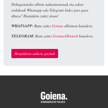
Debagoieneko albiste nabarmenenak eta azken
ordukoak Whatsapp edo Telegram bidez jaso gura
dituzu? Harpidetu zaitez doan!
WHATSAPP:
Batu zaitez
Goiena
albisteen kanalera.
TELEGRAM:
Batu zaitez
GoienaAlbisteak
kanalera.
Harpidetza aukera guztiak