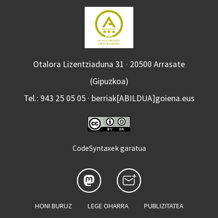
Otalora Lizentziaduna 31 · 20500 Arrasate
(Gipuzkoa)
Tel.: 943 25 05 05 · berriak[ABILDUA]goiena.eus
CodeSyntaxek garatua
HONI BURUZ
LEGE OHARRA
PUBLIZITATEA