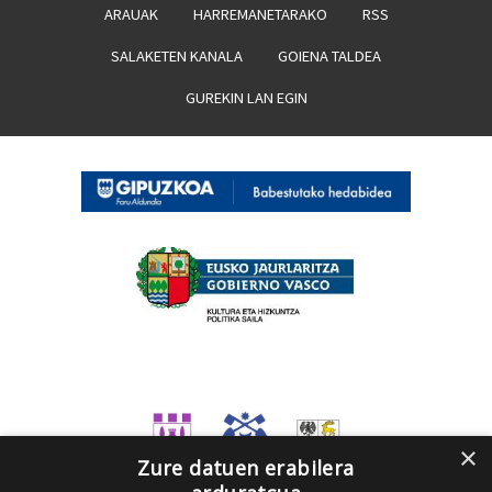
ARAUAK
HARREMANETARAKO
RSS
SALAKETEN KANALA
GOIENA TALDEA
GUREKIN LAN EGIN
×
Zure datuen erabilera