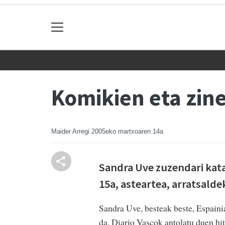
Komikien eta zin
Maider Arregi
2005eko martxoaren 14a
Sandra Uve zuzendari kata
15a, asteartea, arratsald
Sandra Uve, besteak beste, Espain
da. Diario Vascok antolatu duen hi