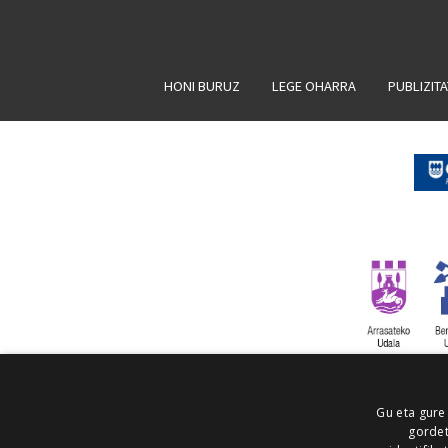
HONI BURUZ
LEGE OHARRA
PUBLIZIT
Gu eta gure
gordet