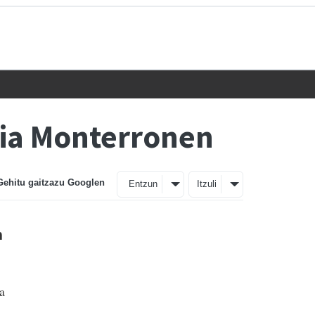
dia Monterronen
Gehitu gaitzazu Googlen
Entzun
Itzuli
n
a