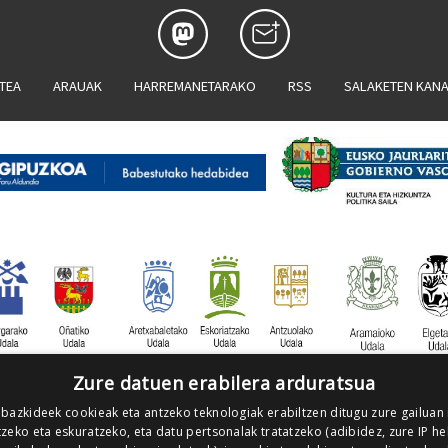
ATEA
ARAUAK
HARREMANETARAKO
RSS
SALAKETEN KAN
Zure datuen erabilera arduratsua
 bazkideek cookieak eta antzeko teknologiak erabiltzen ditugu zure gailuan
zeko eta eskuratzeko, eta datu pertsonalak tratatzeko (adibidez, zure IP he