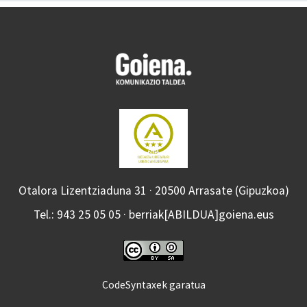
Otalora Lizentziaduna 31 · 20500 Arrasate (Gipuzkoa)
Tel.: 943 25 05 05 · berriak[ABILDUA]goiena.eus
CodeSyntaxek garatua