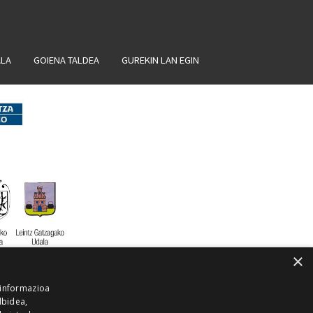
ALA
GOIENA TALDEA
GUREKIN LAN EGIN
×
 informazioa
lbidea,