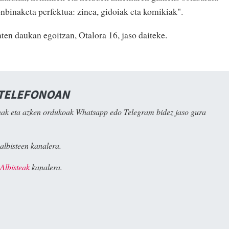
nbinaketa perfektua: zinea, gidoiak eta komikiak".
en daukan egoitzan, Otalora 16, jaso daiteke.
 TELEFONOAN
ak eta azken ordukoak Whatsapp edo Telegram bidez jaso gura
albisteen kanalera.
Albisteak
kanalera.