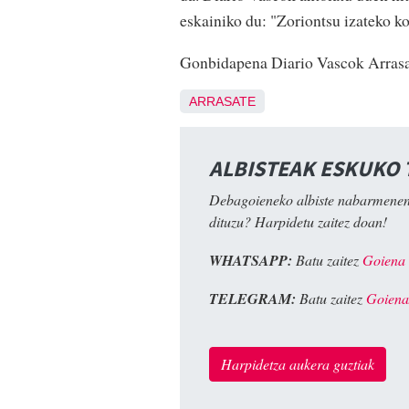
eskainiko du: "Zoriontsu izateko ko
Gonbidapena Diario Vascok Arrasat
ARRASATE
ALBISTEAK ESKUKO
Debagoieneko albiste nabarmenen
dituzu? Harpidetu zaitez doan!
WHATSAPP:
Batu zaitez
Goiena
TELEGRAM:
Batu zaitez
Goiena
Harpidetza aukera guztiak