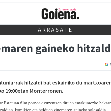
ARRASATE
emaren gaineko hitzal
luniarrak hitzaldi bat eskainiko du martxoare
eko 19:00etan Monterronen.
iar Estatuan film pornoak zuzentzen dituen emakumezko bakarr
tzaldian, komikien eta helduen zinemaren gaineko solasaldia