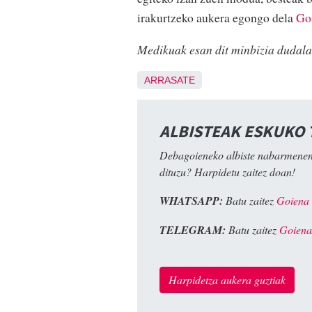
irakurtzeko aukera egongo dela
Go
Medikuak esan dit minbizia dudala
ARRASATE
ALBISTEAK ESKUKO
Debagoieneko albiste nabarmenen
dituzu? Harpidetu zaitez doan!
WHATSAPP:
Batu zaitez
Goiena
TELEGRAM:
Batu zaitez
Goiena
Harpidetza aukera guztiak