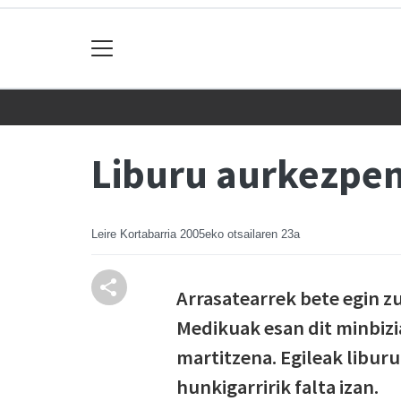
Liburu aurkezpen
Leire Kortabarria
2005eko otsailaren 23a
Arrasatearrek bete egin 
Medikuak esan dit minbizi
martitzena. Egileak libur
hunkigarririk falta izan.