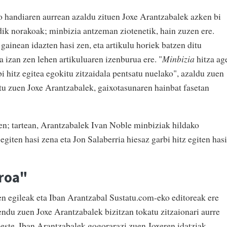
 handiaren aurrean azaldu zituen Joxe Arantzabalek azken bi
dik norakoak; minbizia antzeman ziotenetik, hain zuzen ere.
ainean idazten hasi zen, eta artikulu horiek batzen ditu
 izan zen lehen artikuluaren izenburua ere. "
Minbizia
hitza ag
bi hitz egitea egokitu zitzaidala pentsatu nuelako", azaldu zuen
tu zuen Joxe Arantzabalek, gaixotasunaren hainbat fasetan
en; tartean, Arantzabalek Ivan Noble minbiziak hildako
egiten hasi zena eta Jon Salaberria hiesaz garbi hitz egiten hasi
roa"
ren egileak eta Iban Arantzabal Sustatu.com-eko editoreak ere
ndu zuen Joxe Arantzabalek bizitzan tokatu zitzaionari aurre
beste. Iban Arantzabalek gogorarazi zuen Joxeren idatziak