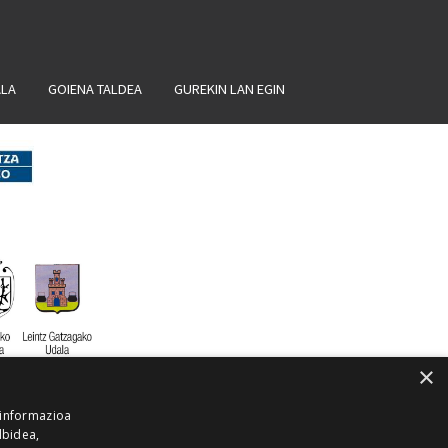
ALA
GOIENA TALDEA
GUREKIN LAN EGIN
×
 informazioa
lbidea,