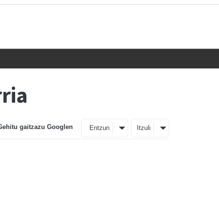
ria
Gehitu gaitzazu Googlen
Entzun
Itzuli