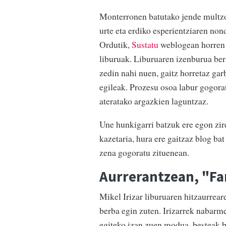
Monterronen batutako jende multzo
urte eta erdiko esperientziaren non
Ordutik,
Sustatu
weblogean horren g
liburuak. Liburuaren izenburua bera
zedin nahi nuen, gaitz horretaz gar
egileak. Prozesu osoa labur gogora
ateratako argazkien laguntzaz.
Une hunkigarri batzuk ere egon zir
kazetaria, hura ere gaitzaz blog bat 
zena gogoratu zituenean.
Aurrerantzean, "Fa
Mikel Irizar liburuaren hitzaurrea
berba egin zuten. Irizarrek nabarme
egiteko izan zuen modua, besteak 