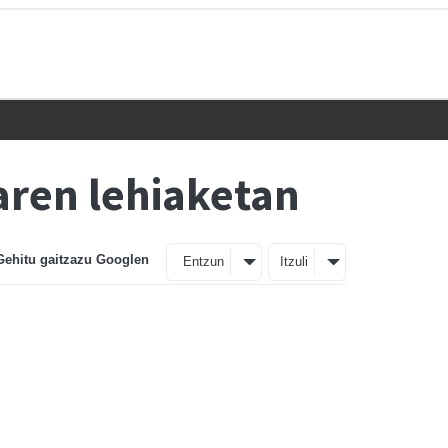
ren lehiaketan
Gehitu gaitzazu Googlen
Entzun
Itzuli