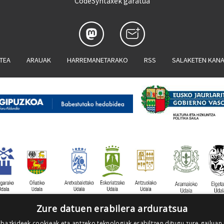
CodeSyntaxek garatua
ATEA
ARAUAK
HARREMANETARAKO
RSS
SALAKETEN KAN
Zure datuen erabilera arduratsua
 bazkideek cookieak eta antzeko teknologiak erabiltzen ditugu zure gailuan