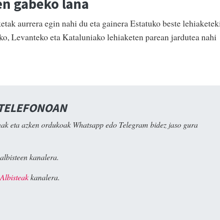
en gabeko lana
ak aurrera egin nahi du eta gainera Estatuko beste lehiaketek
ako, Levanteko eta Kataluniako lehiaketen parean jardutea nahi
 TELEFONOAN
ak eta azken ordukoak Whatsapp edo Telegram bidez jaso gura
albisteen kanalera.
Albisteak
kanalera.