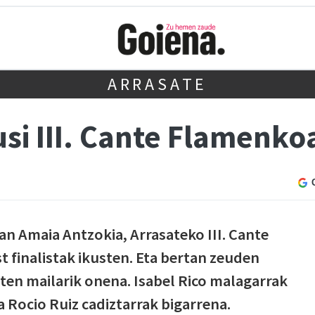
ARRASATE
 III. Cante Flamenkoa
n Amaia Antzokia, Arrasateko III. Cante
 finalistak ikusten. Eta bertan zeuden
en mailarik onena. Isabel Rico malagarrak
ta Rocio Ruiz cadiztarrak bigarrena.