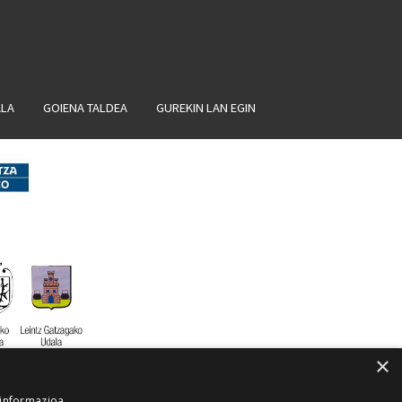
ALA
GOIENA TALDEA
GUREKIN LAN EGIN
×
 informazioa