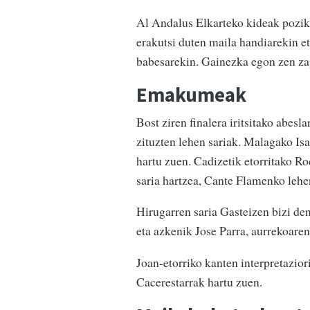
Al Andalus Elkarteko kideak pozik
erakutsi duten maila handiarekin 
babesarekin. Gainezka egon zen za
Emakumeak
Bost ziren finalera iritsitako abe
zituzten lehen sariak. Malagako Is
hartu zuen. Cadizetik etorritako R
saria hartzea, Cante Flamenko lehen
Hirugarren saria Gasteizen bizi de
eta azkenik Jose Parra, aurrekoaren
Joan-etorriko kanten interpretazior
Cacerestarrak hartu zuen.