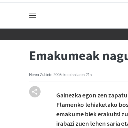
Emakumeak nagusi
Nerea Zubiete
2005eko otsailaren 21a
Gainezka egon zen zapatua
Flamenko lehiaketako bost
emakume biek erakutsi zut
irabazi zuen lehen saria e