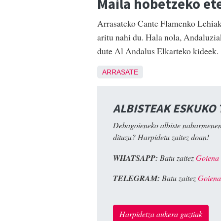
Maila hobetzeko et
Arrasateko Cante Flamenko Lehiaket
aritu nahi du. Hala nola, Andaluzi
dute Al Andalus Elkarteko kideek.
ARRASATE
ALBISTEAK ESKUKO
Debagoieneko albiste nabarmenen
dituzu? Harpidetu zaitez doan!
WHATSAPP:
Batu zaitez
Goiena
TELEGRAM:
Batu zaitez
Goiena
Harpidetza aukera guztiak