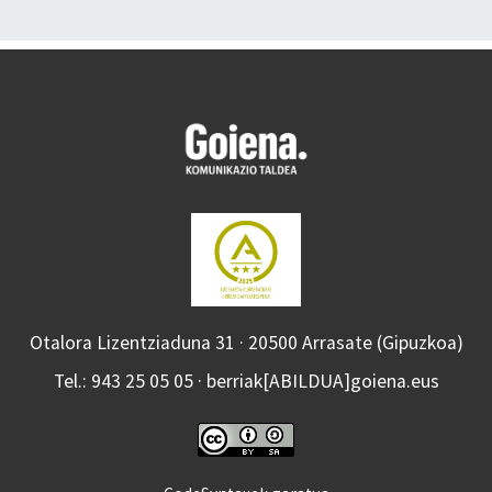
Otalora Lizentziaduna 31 · 20500 Arrasate (Gipuzkoa)
Tel.: 943 25 05 05 · berriak[ABILDUA]goiena.eus