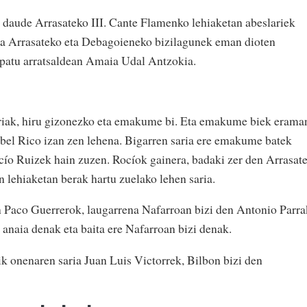
 daude Arrasateko III. Cante Flamenko lehiaketan abeslariek
eta Arrasateko eta Debagoieneko bizilagunek eman dioten
patu arratsaldean Amaia Udal Antzokia.
slariak, hiru gizonezko eta emakume bi. Eta emakume biek erama
abel Rico izan zen lehena. Bigarren saria ere emakume batek
ocío Ruizek hain zuzen. Rocíok gainera, badaki zer den Arrasat
 lehiaketan berak hartu zuelako lehen saria.
n Paco Guerrerok, laugarrena Nafarroan bizi den Antonio Parra
 anaia denak eta baita ere Nafarroan bizi denak.
ik onenaren saria Juan Luis Victorrek, Bilbon bizi den