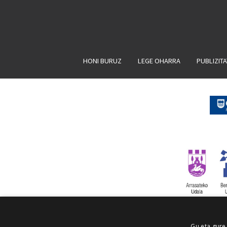
HONI BURUZ
LEGE OHARRA
PUBLIZIT
Gu eta gure