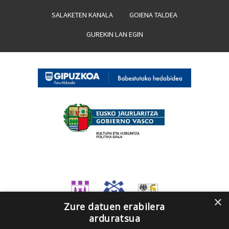
SALAKETEN KANALA
GOIENA TALDEA
GUREKIN LAN EGIN
×
Zure datuen erabilera
arduratsua