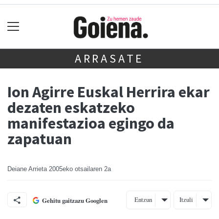
ARRASATE
Ion Agirre Euskal Herrira ekar
dezaten eskatzeko
manifestazioa egingo da
zapatuan
Deiane Arrieta
2005eko otsailaren 2a
Entzun
Itzuli
Gehitu gaitzazu Googlen