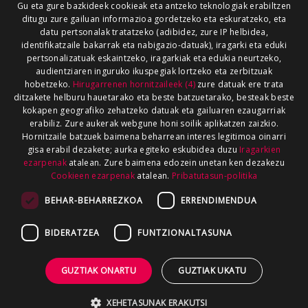
Gu eta gure bazkideek cookieak eta antzeko teknologiak erabiltzen
ditugu zure gailuan informazioa gordetzeko eta eskuratzeko, eta
datu pertsonalak tratatzeko (adibidez, zure IP helbidea,
identifikatzaile bakarrak eta nabigazio-datuak), iragarki eta eduki
pertsonalizatuak eskaintzeko, iragarkiak eta edukia neurtzeko,
audientziaren inguruko ikuspegiak lortzeko eta zerbitzuak
hobetzeko.
Hirugarrenen hornitzaileek (4)
zure datuak ere trata
ditzakete helburu hauetarako eta beste batzuetarako, besteak beste
kokapen geografiko zehatzeko datuak eta gailuaren ezaugarriak
erabiliz. Zure aukerak webgune honi soilik aplikatzen zaizkio.
Hornitzaile batzuek baimena beharrean interes legitimoa oinarri
gisa erabil dezakete; aurka egiteko eskubidea duzu
Iragarkien
ezarpenak
atalean. Zure baimena edozein unetan ken dezakezu
Cookieen ezarpenak
atalean.
Pribatutasun-politika
BEHAR-BEHARREZKOA
ERRENDIMENDUA
BIDERATZEA
FUNTZIONALTASUNA
GUZTIAK ONARTU
GUZTIAK UKATU
XEHETASUNAK ERAKUTSI