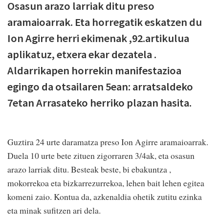
Osasun arazo larriak ditu preso
aramaioarrak. Eta horregatik eskatzen du
Ion Agirre herri ekimenak ,92.artikulua
aplikatuz, etxera ekar dezatela .
Aldarrikapen horrekin manifestazioa
egingo da otsailaren 5ean: arratsaldeko
7etan Arrasateko herriko plazan hasita.
Guztira 24 urte daramatza preso Ion Agirre aramaioarrak.
Duela 10 urte bete zituen zigorraren 3/4ak, eta osasun
arazo larriak ditu. Besteak beste, bi ebakuntza ,
mokorrekoa eta bizkarrezurrekoa, lehen bait lehen egitea
komeni zaio. Kontua da, azkenaldia ohetik zutitu ezinka
eta minak sufitzen ari dela.