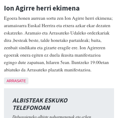
Ion Agirre herri ekimena
Egoera honen aurrean sortu zen Ion Agirre herri ekimena;
aramaioarra Euskal Herrira eta etxera azkar ekar dezaten
eskatzeko. Aramaio eta Arrasateko Udaleko ordezkariak
dira ,besteak beste, talde honetako partaideak; baita,
zenbait sindikatu eta gizarte eragile ere. Ion Agirreren
egoerak onera egiten ez duela ikusita manifestazioa
egingo dute zapatuan, hilaren 5ean. Iluntzeko 19:00etan
abiatuko da Arrasateko plazatik manifestazioa.
ARRASATE
ALBISTEAK ESKUKO
TELEFONOAN
Debagoieneko albiste nabarmenenak eta azken