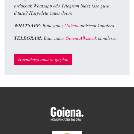
ordukoak Whatsapp edo Telegram bidez jaso gura
dituzu? Harpidetu zaitez doan!
WHATSAPP:
Batu zaitez
Goiena
albisteen kanalera.
TELEGRAM:
Batu zaitez
GoienaAlbisteak
kanalera.
Harpidetza aukera guztiak