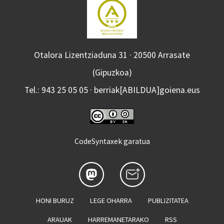
Otalora Lizentziaduna 31 · 20500 Arrasate
(Gipuzkoa)
Tel.: 943 25 05 05 · berriak[ABILDUA]goiena.eus
CodeSyntaxek garatua
HONI BURUZ
LEGE OHARRA
PUBLIZITATEA
ARAUAK
HARREMANETARAKO
RSS