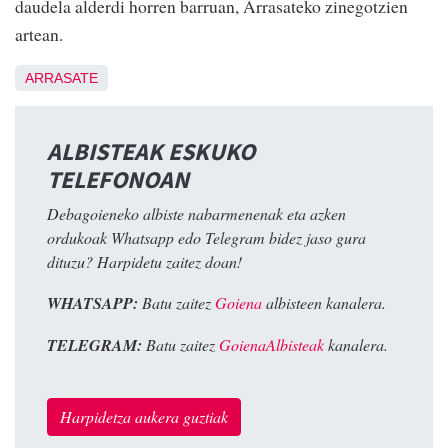
daudela alderdi horren barruan, Arrasateko zinegotzien
artean.
ARRASATE
ALBISTEAK ESKUKO
TELEFONOAN
Debagoieneko albiste nabarmenenak eta azken
ordukoak Whatsapp edo Telegram bidez jaso gura
dituzu? Harpidetu zaitez doan!
WHATSAPP:
Batu zaitez
Goiena
albisteen kanalera.
TELEGRAM:
Batu zaitez
GoienaAlbisteak
kanalera.
Harpidetza aukera guztiak