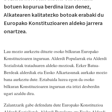
botuen kopurua berdina izan denez,
Alkatearen kalitatezko botoak erabaki du
Europako Konstituzioaren aldeko jarrera
onartzea.
Lau mozio aurkeztu dituzte osoko bilkuran Europako
Konstituzioaren inguruan. Alderdi Popularrak eta Alderdi
Sozialistak trataduaren aldeko mozioak. Ezker Batua-
Berdeak alderdiak eta Eusko Alkartasunak aurkako mozio
bana aurkeztu dute. Eztabaida luzea egon da osoko
bilkuran Konstituzioaren inguruan eta iritzi desberdin
ugari azaldu dira.
Zalantzarik gabe defendatu dute Europako Konstituzioa
Alderdi Sozialistak, Alderdi Popularra eta Eusko Alderdi