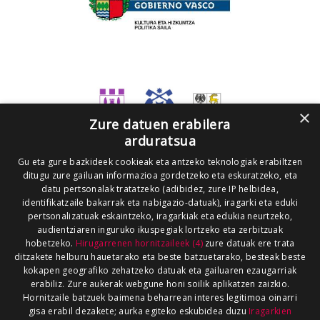
×
Zure datuen erabilera
arduratsua
Gu eta gure bazkideek cookieak eta antzeko teknologiak erabiltzen
ditugu zure gailuan informazioa gordetzeko eta eskuratzeko, eta
datu pertsonalak tratatzeko (adibidez, zure IP helbidea,
identifikatzaile bakarrak eta nabigazio-datuak), iragarki eta eduki
pertsonalizatuak eskaintzeko, iragarkiak eta edukia neurtzeko,
audientziaren inguruko ikuspegiak lortzeko eta zerbitzuak
hobetzeko.
Hirugarrenen hornitzaileek (4)
zure datuak ere trata
ditzakete helburu hauetarako eta beste batzuetarako, besteak beste
kokapen geografiko zehatzeko datuak eta gailuaren ezaugarriak
erabiliz. Zure aukerak webgune honi soilik aplikatzen zaizkio.
Hornitzaile batzuek baimena beharrean interes legitimoa oinarri
gisa erabil dezakete; aurka egiteko eskubidea duzu
Iragarkien