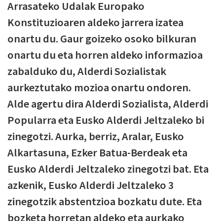
Arrasateko Udalak Europako
Konstituzioaren aldeko jarrera izatea
onartu du. Gaur goizeko osoko bilkuran
onartu du eta horren aldeko informazioa
zabalduko du, Alderdi Sozialistak
aurkeztutako mozioa onartu ondoren.
Alde agertu dira Alderdi Sozialista, Alderdi
Popularra eta Eusko Alderdi Jeltzaleko bi
zinegotzi. Aurka, berriz, Aralar, Eusko
Alkartasuna, Ezker Batua-Berdeak eta
Eusko Alderdi Jeltzaleko zinegotzi bat. Eta
azkenik, Eusko Alderdi Jeltzaleko 3
zinegotzik abstentzioa bozkatu dute. Eta
bozketa horretan aldeko eta aurkako