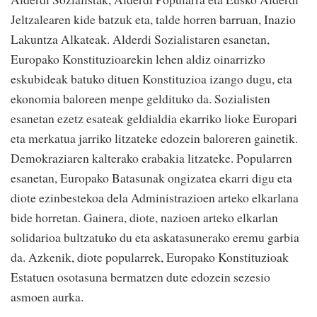
Jeltzalearen kide batzuk eta, talde horren barruan, Inazio
Lakuntza Alkateak. Alderdi Sozialistaren esanetan,
Europako Konstituzioarekin lehen aldiz oinarrizko
eskubideak batuko dituen Konstituzioa izango dugu, eta
ekonomia baloreen menpe geldituko da. Sozialisten
esanetan ezetz esateak geldialdia ekarriko lioke Europari
eta merkatua jarriko litzateke edozein baloreren gainetik.
Demokraziaren kalterako erabakia litzateke. Popularren
esanetan, Europako Batasunak ongizatea ekarri digu eta
diote ezinbestekoa dela Administrazioen arteko elkarlana
bide horretan. Gainera, diote, nazioen arteko elkarlan
solidarioa bultzatuko du eta askatasunerako eremu garbia
da. Azkenik, diote popularrek, Europako Konstituzioak
Estatuen osotasuna bermatzen dute edozein sezesio
asmoen aurka.