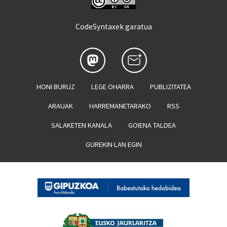
CodeSyntaxek garatua
HONI BURUZ
LEGE OHARRA
PUBLIZITATEA
ARAUAK
HARREMANETARAKO
RSS
SALAKETEN KANALA
GOIENA TALDEA
GUREKIN LAN EGIN