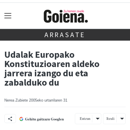
ARRASATE
Udalak Europako
Konstituzioaren aldeko
jarrera izango du eta
zabalduko du
Nerea Zubiete
2005eko urtarrilaren 31
Entzun
Itzuli
Gehitu gaitzazu Googlen