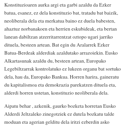
Konstituzioaren aurka argi eta garbi azaldu da Ezker
batua, esanez, ez dela konstituzio bat, tratadu bat baizik,
neoliberala dela eta merkatua baino ez duela babesten,
ahaztuz norbanakoen eta herrien eskubideak, eta bertan
lanean dabiltzan atzerritarrentzat oztopo ugari jarriko
dituela, besteen artean. Bat egin du Aralarrek Ezker
Batua-Berdeak alderdiak azaldutako arrazoiekin. Eusko
Alkartasunak azaldu du, besteen artean, Europako
Legebiltzarrak kontrolatuko ez lukeen organu bat sortuko
dela, hau da, Europako Bankua. Horren harira, gaineratu
du kapitalismoa eta demokrazia parekatzen dituela eta,
alderdi horren ustetan, konstituzio neoliberala dela.
Aipatu behar , azkenik, gaurko bozketa horretan Eusko
Alderdi Jeltzaleko zinegotziek ez dutela bozkatu talde
moduan eta agerian gelditu dela iritzi ezberdin asko