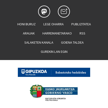
HONI BURUZ
LEGE OHARRA
PUBLIZITATEA
ARAUAK
HARREMANETARAKO
RSS
SALAKETEN KANALA
GOIENA TALDEA
GUREKIN LAN EGIN