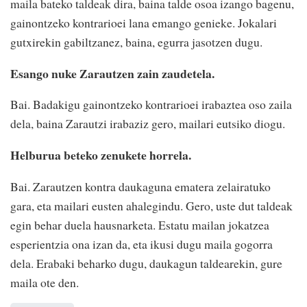
maila bateko taldeak dira, baina talde osoa izango bagenu,
gainontzeko kontrarioei lana emango genieke. Jokalari
gutxirekin gabiltzanez, baina, egurra jasotzen dugu.
Esango nuke Zarautzen zain zaudetela.
Bai. Badakigu gainontzeko kontrarioei irabaztea oso zaila
dela, baina Zarautzi irabaziz gero, mailari eutsiko diogu.
Helburua beteko zenukete horrela.
Bai. Zarautzen kontra daukaguna ematera zelairatuko
gara, eta mailari eusten ahalegindu. Gero, uste dut taldeak
egin behar duela hausnarketa. Estatu mailan jokatzea
esperientzia ona izan da, eta ikusi dugu maila gogorra
dela. Erabaki beharko dugu, daukagun taldearekin, gure
maila ote den.