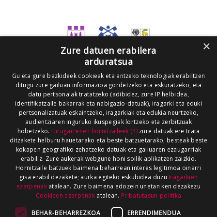
×
Zure datuen erabilera
arduratsua
Gu eta gure bazkideek cookieak eta antzeko teknologiak erabiltzen
ditugu zure gailuan informazioa gordetzeko eta eskuratzeko, eta
datu pertsonalak tratatzeko (adibidez, zure IP helbidea,
identifikatzaile bakarrak eta nabigazio-datuak), iragarki eta eduki
pertsonalizatuak eskaintzeko, iragarkiak eta edukia neurtzeko,
audientziaren inguruko ikuspegiak lortzeko eta zerbitzuak
hobetzeko.
Hirugarrenen hornitzaileek (4)
zure datuak ere trata
ditzakete helburu hauetarako eta beste batzuetarako, besteak beste
kokapen geografiko zehatzeko datuak eta gailuaren ezaugarriak
erabiliz. Zure aukerak webgune honi soilik aplikatzen zaizkio.
Hornitzaile batzuek baimena beharrean interes legitimoa oinarri
gisa erabil dezakete; aurka egiteko eskubidea duzu
Iragarkien
ezarpenak
atalean. Zure baimena edozein unetan ken dezakezu
Cookieen ezarpenak
atalean.
Pribatutasun-politika
BEHAR-BEHARREZKOA
ERRENDIMENDUA