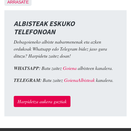
ARRASATE
ALBISTEAK ESKUKO
TELEFONOAN
Debagoieneko albiste nabarmenenak eta azken
ordukoak Whatsapp edo Telegram bidez jaso gura
dituzu? Harpidetu zaitez doan!
WHATSAPP:
Batu zaitez
Goiena
albisteen kanalera.
TELEGRAM:
Batu zaitez
GoienaAlbisteak
kanalera.
Harpidetza aukera guztiak