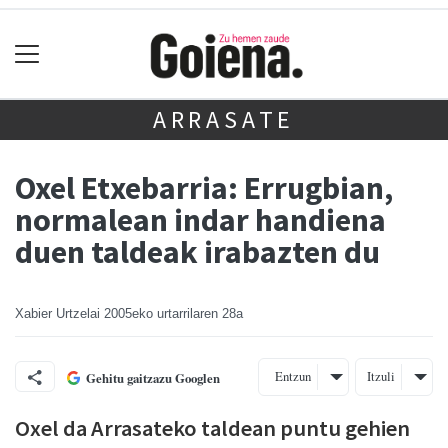
ARRASATE
Oxel Etxebarria: Errugbian,
normalean indar handiena
duen taldeak irabazten du
Xabier Urtzelai
2005eko urtarrilaren 28a
Entzun
Itzuli
Gehitu gaitzazu Googlen
Oxel da Arrasateko taldean puntu gehien