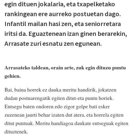
egin dituen jokalaria, eta txapelketako
rankingean ere aurreko postuetan dago.
Infantil mailan hasi zen, eta seniorretara
iritsi da. Eguaztenean izan ginen berarekin,
Arrasate zuri esnatu zen egunean.
Arrasateko taldean, orain arte, zuk egin dituzu puntu
gehien.
Bai, baina horrek ez dauka meritu handirik, jokatzen
dudan postuarengatik egiten ditut-eta puntu horiek.
Entsegu baten ondoren edo zigor golpe bati esker
zuzenean jaurti behar izaten dut atera, eta horrela egiten
ditut puntuak. Meritu handiagoa daukate entseguak egiten
dituztenek.