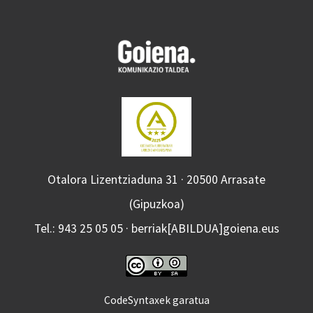
Otalora Lizentziaduna 31 · 20500 Arrasate
(Gipuzkoa)
Tel.: 943 25 05 05 · berriak[ABILDUA]goiena.eus
CodeSyntaxek garatua