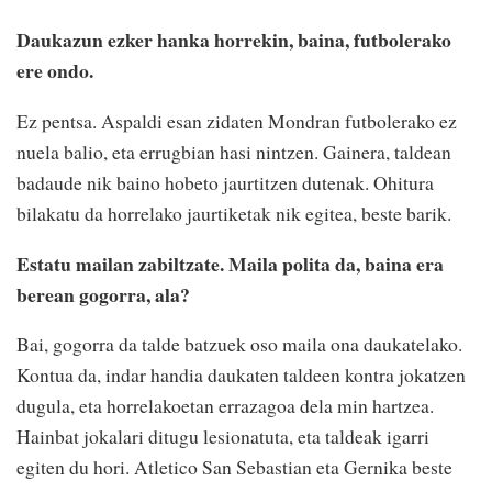
Daukazun ezker hanka horrekin, baina, futbolerako
ere ondo.
Ez pentsa. Aspaldi esan zidaten Mondran futbolerako ez
nuela balio, eta errugbian hasi nintzen. Gainera, taldean
badaude nik baino hobeto jaurtitzen dutenak. Ohitura
bilakatu da horrelako jaurtiketak nik egitea, beste barik.
Estatu mailan zabiltzate. Maila polita da, baina era
berean gogorra, ala?
Bai, gogorra da talde batzuek oso maila ona daukatelako.
Kontua da, indar handia daukaten taldeen kontra jokatzen
dugula, eta horrelakoetan errazagoa dela min hartzea.
Hainbat jokalari ditugu lesionatuta, eta taldeak igarri
egiten du hori. Atletico San Sebastian eta Gernika beste