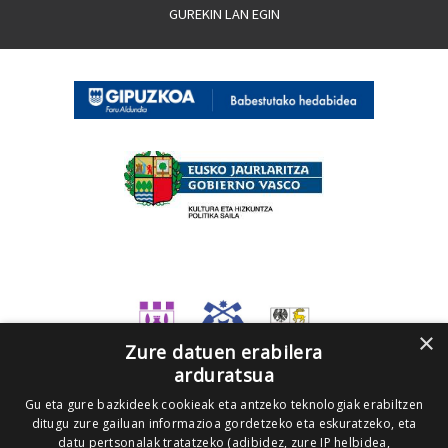
GUREKIN LAN EGIN
×
Zure datuen erabilera
arduratsua
Gu eta gure bazkideek cookieak eta antzeko teknologiak erabiltzen
ditugu zure gailuan informazioa gordetzeko eta eskuratzeko, eta
datu pertsonalak tratatzeko (adibidez, zure IP helbidea,