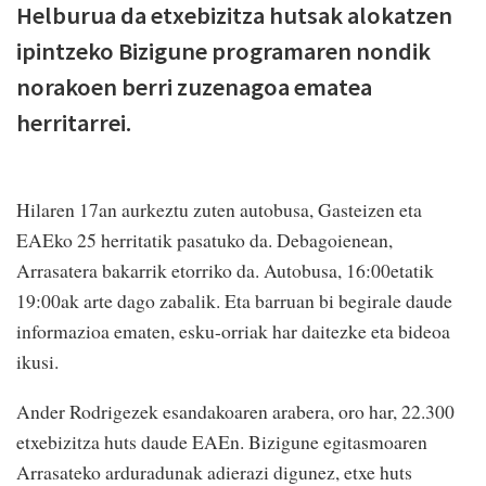
Helburua da etxebizitza hutsak alokatzen
ipintzeko Bizigune programaren nondik
norakoen berri zuzenagoa ematea
herritarrei.
Hilaren 17an aurkeztu zuten autobusa, Gasteizen eta
EAEko 25 herritatik pasatuko da. Debagoienean,
Arrasatera bakarrik etorriko da. Autobusa, 16:00etatik
19:00ak arte dago zabalik. Eta barruan bi begirale daude
informazioa ematen, esku-orriak har daitezke eta bideoa
ikusi.
Ander Rodrigezek esandakoaren arabera, oro har, 22.300
etxebizitza huts daude EAEn. Bizigune egitasmoaren
Arrasateko arduradunak adierazi digunez, etxe huts