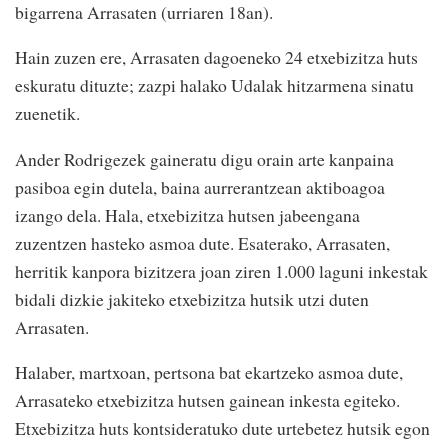
bigarrena Arrasaten (urriaren 18an).
Hain zuzen ere, Arrasaten dagoeneko 24 etxebizitza huts
eskuratu dituzte; zazpi halako Udalak hitzarmena sinatu
zuenetik.
Ander Rodrigezek gaineratu digu orain arte kanpaina
pasiboa egin dutela, baina aurrerantzean aktiboagoa
izango dela. Hala, etxebizitza hutsen jabeengana
zuzentzen hasteko asmoa dute. Esaterako, Arrasaten,
herritik kanpora bizitzera joan ziren 1.000 laguni inkestak
bidali dizkie jakiteko etxebizitza hutsik utzi duten
Arrasaten.
Halaber, martxoan, pertsona bat ekartzeko asmoa dute,
Arrasateko etxebizitza hutsen gainean inkesta egiteko.
Etxebizitza huts kontsideratuko dute urtebetez hutsik egon