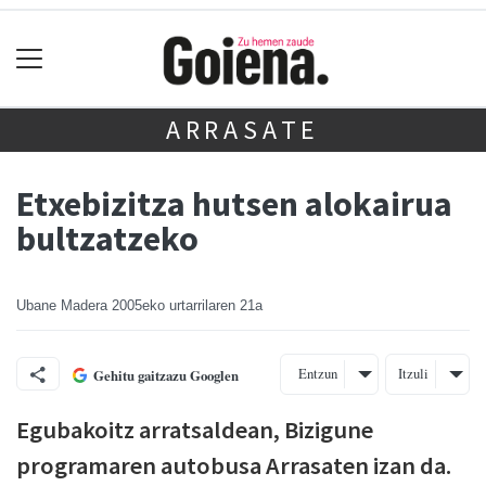
ARRASATE
Etxebizitza hutsen alokairua
bultzatzeko
Ubane Madera
2005eko urtarrilaren 21a
Entzun
Itzuli
Gehitu gaitzazu Googlen
Egubakoitz arratsaldean, Bizigune
programaren autobusa Arrasaten izan da.