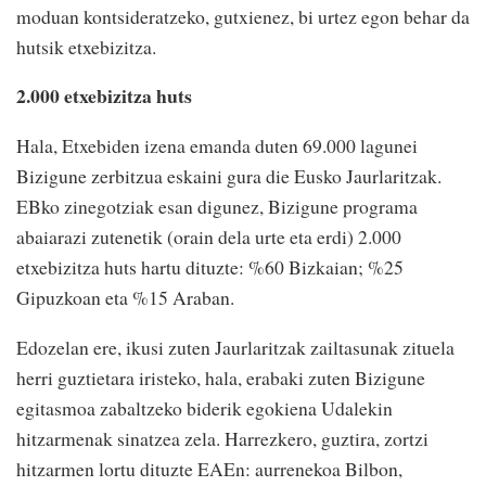
moduan kontsideratzeko, gutxienez, bi urtez egon behar da
hutsik etxebizitza.
2.000 etxebizitza huts
Hala, Etxebiden izena emanda duten 69.000 lagunei
Bizigune zerbitzua eskaini gura die Eusko Jaurlaritzak.
EBko zinegotziak esan digunez, Bizigune programa
abaiarazi zutenetik (orain dela urte eta erdi) 2.000
etxebizitza huts hartu dituzte: %60 Bizkaian; %25
Gipuzkoan eta %15 Araban.
Edozelan ere, ikusi zuten Jaurlaritzak zailtasunak zituela
herri guztietara iristeko, hala, erabaki zuten Bizigune
egitasmoa zabaltzeko biderik egokiena Udalekin
hitzarmenak sinatzea zela. Harrezkero, guztira, zortzi
hitzarmen lortu dituzte EAEn: aurrenekoa Bilbon,