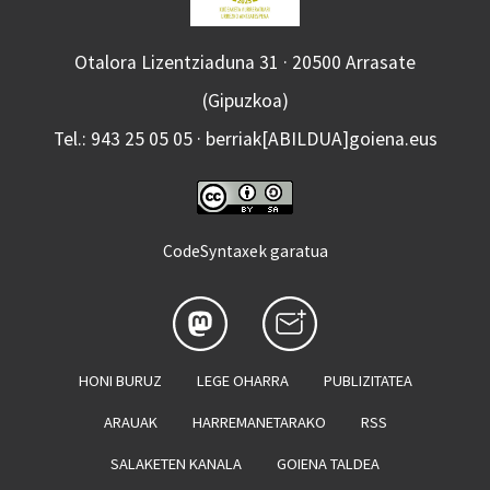
Otalora Lizentziaduna 31 · 20500 Arrasate
(Gipuzkoa)
Tel.: 943 25 05 05 · berriak[ABILDUA]goiena.eus
CodeSyntaxek garatua
HONI BURUZ
LEGE OHARRA
PUBLIZITATEA
ARAUAK
HARREMANETARAKO
RSS
SALAKETEN KANALA
GOIENA TALDEA