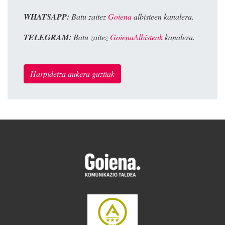
WHATSAPP:
Batu zaitez
Goiena
albisteen kanalera.
TELEGRAM:
Batu zaitez
GoienaAlbisteak
kanalera.
Harpidetza aukera guztiak