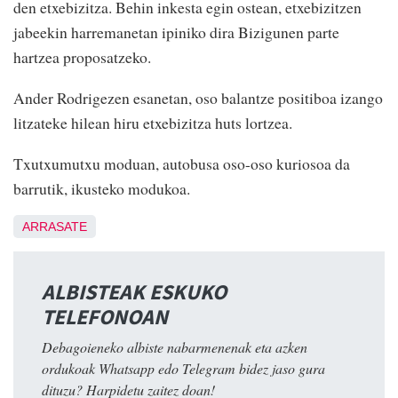
den etxebizitza. Behin inkesta egin ostean, etxebizitzen
jabeekin harremanetan ipiniko dira Bizigunen parte
hartzea proposatzeko.
Ander Rodrigezen esanetan, oso balantze positiboa izango
litzateke hilean hiru etxebizitza huts lortzea.
Txutxumutxu moduan, autobusa oso-oso kuriosoa da
barrutik, ikusteko modukoa.
ARRASATE
ALBISTEAK ESKUKO
TELEFONOAN
Debagoieneko albiste nabarmenenak eta azken
ordukoak Whatsapp edo Telegram bidez jaso gura
dituzu? Harpidetu zaitez doan!