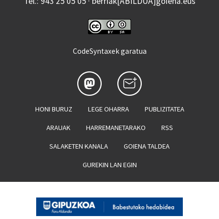
Tel.: 943 25 05 05 · berriak[ABILDUA]goiena.eus
CodeSyntaxek garatua
HONI BURUZ
LEGE OHARRA
PUBLIZITATEA
ARAUAK
HARREMANETARAKO
RSS
SALAKETEN KANALA
GOIENA TALDEA
GUREKIN LAN EGIN