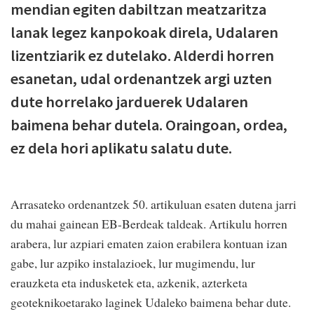
mendian egiten dabiltzan meatzaritza
lanak legez kanpokoak direla, Udalaren
lizentziarik ez dutelako. Alderdi horren
esanetan, udal ordenantzek argi uzten
dute horrelako jarduerek Udalaren
baimena behar dutela. Oraingoan, ordea,
ez dela hori aplikatu salatu dute.
Arrasateko ordenantzek 50. artikuluan esaten dutena jarri
du mahai gainean EB-Berdeak taldeak. Artikulu horren
arabera, lur azpiari ematen zaion erabilera kontuan izan
gabe, lur azpiko instalazioek, lur mugimendu, lur
erauzketa eta indusketek eta, azkenik, azterketa
geoteknikoetarako laginek Udaleko baimena behar dute.