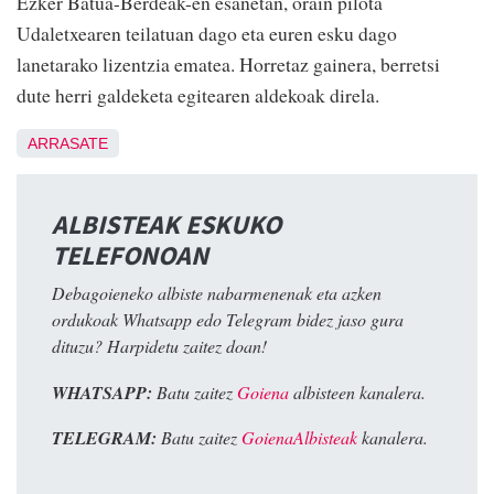
Ezker Batua-Berdeak-en esanetan, orain pilota
Udaletxearen teilatuan dago eta euren esku dago
lanetarako lizentzia ematea. Horretaz gainera, berretsi
dute herri galdeketa egitearen aldekoak direla.
ARRASATE
ALBISTEAK ESKUKO
TELEFONOAN
Debagoieneko albiste nabarmenenak eta azken
ordukoak Whatsapp edo Telegram bidez jaso gura
dituzu? Harpidetu zaitez doan!
WHATSAPP:
Batu zaitez
Goiena
albisteen kanalera.
TELEGRAM:
Batu zaitez
GoienaAlbisteak
kanalera.