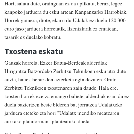
Hori, salatu dute, oraingoan ez da aplikatu, beraz, legez
kanpoko jarduera du esku artean Kanpanzarko Harrobiak.
Horrek gainera, diote, ekarri du Udalak ez duela 120.300
euro jaso jarduera horretatik, lizentziarik ez ematean,
tasarik ez duelako kobratu.
Txostena eskatu
Gauzak horrela, Ezker Batua-Berdeak alderdiak
Hirigintza Batzordeko Zerbitzu Teknikoen esku utzi dute
auzia, hauek behar den azterketa egin dezaten. Orain
Zerbitzu Teknikoen txostenaren zain daude. Hala ere,
txosten horrek ezetza emango baliete, alderdiak esan du ez
duela baztertzen beste bideren bat jorratzea Udalatxeko
jarduera eteteko eta hori "Udalatx mendiko meatzaren
aurkako plataforman" planteatuko duela.