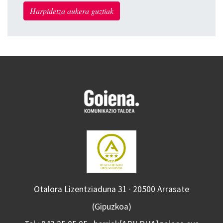
Harpidetza aukera guztiak
Otalora Lizentziaduna 31 · 20500 Arrasate
(Gipuzkoa)