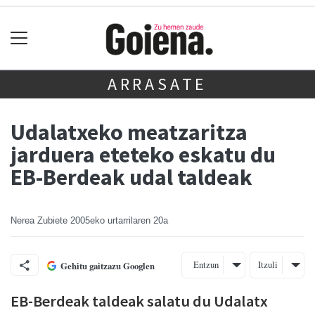
ARRASATE
Udalatxeko meatzaritza
jarduera eteteko eskatu du
EB-Berdeak udal taldeak
Nerea Zubiete
2005eko urtarrilaren 20a
Entzun
Itzuli
Gehitu gaitzazu Googlen
EB-Berdeak taldeak salatu du Udalatx