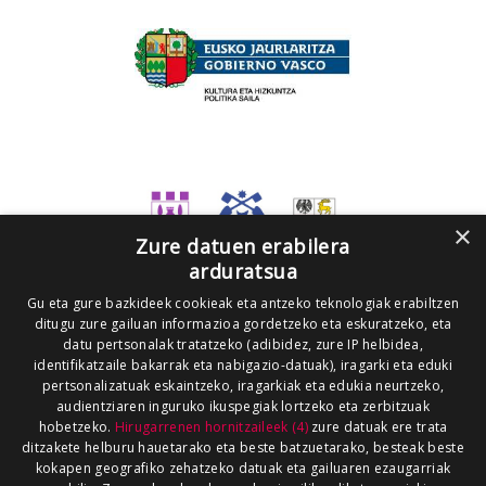
×
Zure datuen erabilera
arduratsua
Gu eta gure bazkideek cookieak eta antzeko teknologiak erabiltzen
ditugu zure gailuan informazioa gordetzeko eta eskuratzeko, eta
datu pertsonalak tratatzeko (adibidez, zure IP helbidea,
identifikatzaile bakarrak eta nabigazio-datuak), iragarki eta eduki
pertsonalizatuak eskaintzeko, iragarkiak eta edukia neurtzeko,
audientziaren inguruko ikuspegiak lortzeko eta zerbitzuak
hobetzeko.
Hirugarrenen hornitzaileek (4)
zure datuak ere trata
ditzakete helburu hauetarako eta beste batzuetarako, besteak beste
kokapen geografiko zehatzeko datuak eta gailuaren ezaugarriak