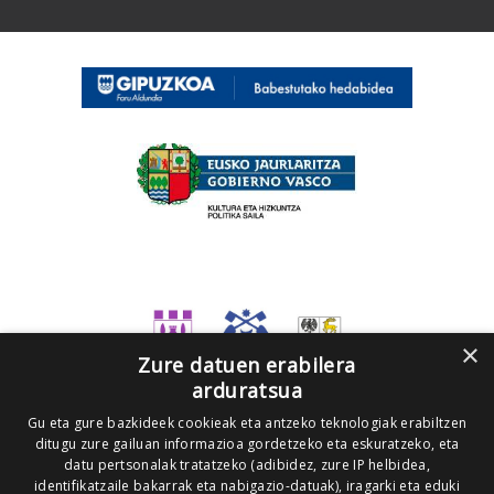
×
Zure datuen erabilera
arduratsua
Gu eta gure bazkideek cookieak eta antzeko teknologiak erabiltzen
ditugu zure gailuan informazioa gordetzeko eta eskuratzeko, eta
datu pertsonalak tratatzeko (adibidez, zure IP helbidea,
identifikatzaile bakarrak eta nabigazio-datuak), iragarki eta eduki