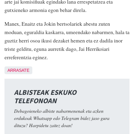
arte jai komisiñuak egindako lana errespetatzea eta
gutxieneko armonia egon behar direla.
Manex, Enaitz eta Jokin bertsolariek abestu zuten
moduan, eguraldia kaskarra, umeendako nabarmen, hala ta
guztiz herri osoa ikusi dezaket hemen eta ez dadila inor
triste gelditu, eguna aurretik dago, Jai Herrikoiari
erreferentzia eginez.
ARRASATE
ALBISTEAK ESKUKO
TELEFONOAN
Debagoieneko albiste nabarmenenak eta azken
ordukoak Whatsapp edo Telegram bidez jaso gura
dituzu? Harpidetu zaitez doan!