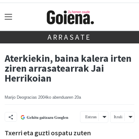
ARRASATE
Aterkiekin, baina kalera irten
ziren arrasatearrak Jai
Herrikoian
Marijo Deogracias
2004ko abenduaren 20a
Entzun
Itzuli
Gehitu gaitzazu Googlen
Txerri eta guzti ospatu zuten