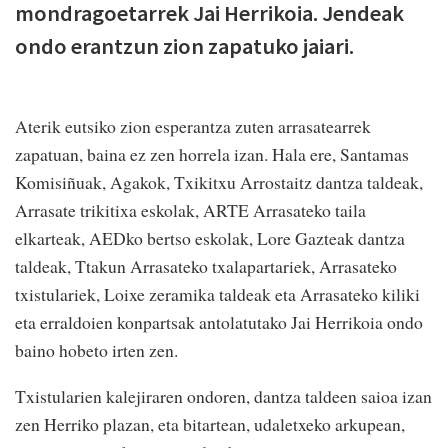
mondragoetarrek Jai Herrikoia. Jendeak
ondo erantzun zion zapatuko jaiari.
Aterik eutsiko zion esperantza zuten arrasatearrek
zapatuan, baina ez zen horrela izan. Hala ere, Santamas
Komisiñuak, Agakok, Txikitxu Arrostaitz dantza taldeak,
Arrasate trikitixa eskolak, ARTE Arrasateko taila
elkarteak, AEDko bertso eskolak, Lore Gazteak dantza
taldeak, Ttakun Arrasateko txalapartariek, Arrasateko
txistulariek, Loixe zeramika taldeak eta Arrasateko kiliki
eta erraldoien konpartsak antolatutako Jai Herrikoia ondo
baino hobeto irten zen.
Txistularien kalejiraren ondoren, dantza taldeen saioa izan
zen Herriko plazan, eta bitartean, udaletxeko arkupean,