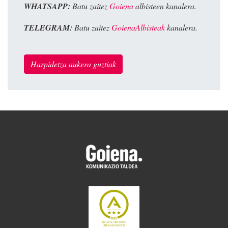
WHATSAPP:
Batu zaitez
Goiena
albisteen kanalera.
TELEGRAM:
Batu zaitez
GoienaAlbisteak
kanalera.
Harpidetza aukera guztiak