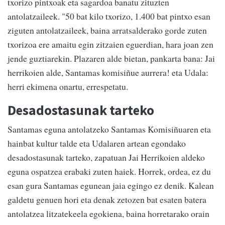
txorizo pintxoak eta sagardoa banatu zituzten
antolatzaileek. "50 bat kilo txorizo, 1.400 bat pintxo esan
ziguten antolatzaileek, baina arratsalderako gorde zuten
txorizoa ere amaitu egin zitzaien eguerdian, hara joan zen
jende guztiarekin. Plazaren alde bietan, pankarta bana: Jai
herrikoien alde, Santamas komisiñue aurrera! eta Udala:
herri ekimena onartu, errespetatu.
Desadostasunak tarteko
Santamas eguna antolatzeko Santamas Komisiñuaren eta
hainbat kultur talde eta Udalaren artean egondako
desadostasunak tarteko, zapatuan Jai Herrikoien aldeko
eguna ospatzea erabaki zuten haiek. Horrek, ordea, ez du
esan gura Santamas egunean jaia egingo ez denik. Kalean
galdetu genuen hori eta denak zetozen bat esaten batera
antolatzea litzatekeela egokiena, baina horretarako orain