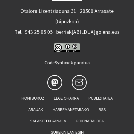
Otalora Lizentziaduna 31 · 20500 Arrasate
(Gipuzkoa)
Tel.: 943 25 05 05 · berriak[ABILDUA]goiena.eus
CodeSyntaxek garatua
HONI BURUZ
LEGE OHARRA
PUBLIZITATEA
ARAUAK
HARREMANETARAKO
RSS
SALAKETEN KANALA
GOIENA TALDEA
GUREKIN LAN EGIN