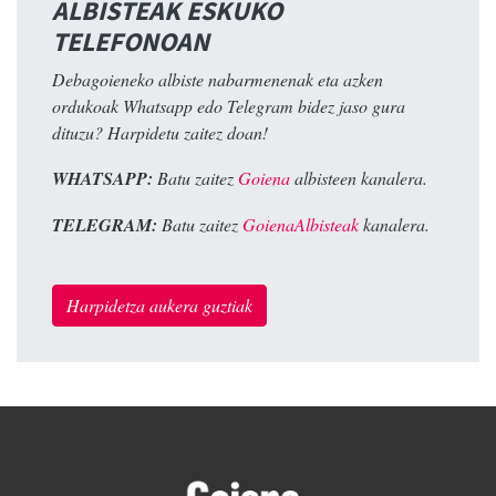
ALBISTEAK ESKUKO
TELEFONOAN
Debagoieneko albiste nabarmenenak eta azken
ordukoak Whatsapp edo Telegram bidez jaso gura
dituzu? Harpidetu zaitez doan!
WHATSAPP:
Batu zaitez
Goiena
albisteen kanalera.
TELEGRAM:
Batu zaitez
GoienaAlbisteak
kanalera.
Harpidetza aukera guztiak