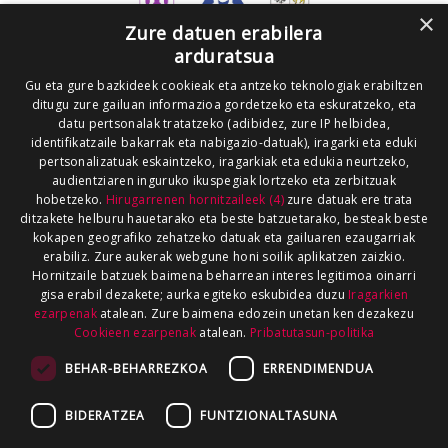
×
Zure datuen erabilera
arduratsua
Gu eta gure bazkideek cookieak eta antzeko teknologiak erabiltzen
ditugu zure gailuan informazioa gordetzeko eta eskuratzeko, eta
datu pertsonalak tratatzeko (adibidez, zure IP helbidea,
identifikatzaile bakarrak eta nabigazio-datuak), iragarki eta eduki
pertsonalizatuak eskaintzeko, iragarkiak eta edukia neurtzeko,
audientziaren inguruko ikuspegiak lortzeko eta zerbitzuak
hobetzeko.
Hirugarrenen hornitzaileek (4)
zure datuak ere trata
ditzakete helburu hauetarako eta beste batzuetarako, besteak beste
kokapen geografiko zehatzeko datuak eta gailuaren ezaugarriak
erabiliz. Zure aukerak webgune honi soilik aplikatzen zaizkio.
Hornitzaile batzuek baimena beharrean interes legitimoa oinarri
gisa erabil dezakete; aurka egiteko eskubidea duzu
Iragarkien
ezarpenak
atalean. Zure baimena edozein unetan ken dezakezu
Cookieen ezarpenak
atalean.
Pribatutasun-politika
BEHAR-BEHARREZKOA
ERRENDIMENDUA
BIDERATZEA
FUNTZIONALTASUNA