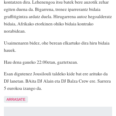
kontatzen dira. Lehenengoa itsu batek bere auzotik zehar
egiten duena da. Bigarrena, trenez iparrerantz bidaia
graffitigintza ardatz duela. Hirugarrena autoz hegoalderatz
bidaia, Afrikako etorkinen ohiko bidaia kontrako
norabidean.
Usaimenaren bidez, ohe berean elkartuko dira hiru bidaia
hauek.
Hau dena gaueko 22:00etan, gaztetxean.
Esan digutenez Jousilouli taldeko kide bat ere arituko da
DJ lanetan. BAita DJ Alain eta DJ Balza Crew ere. Sarrera
5 eurokoa izango da.
ARRASATE