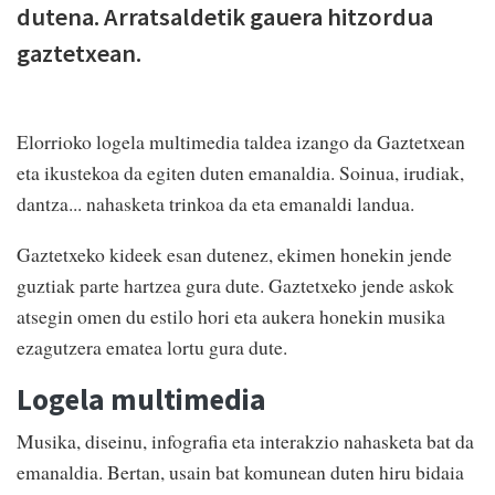
dutena. Arratsaldetik gauera hitzordua
gaztetxean.
Elorrioko logela multimedia taldea izango da Gaztetxean
eta ikustekoa da egiten duten emanaldia. Soinua, irudiak,
dantza... nahasketa trinkoa da eta emanaldi landua.
Gaztetxeko kideek esan dutenez, ekimen honekin jende
guztiak parte hartzea gura dute. Gaztetxeko jende askok
atsegin omen du estilo hori eta aukera honekin musika
ezagutzera ematea lortu gura dute.
Logela multimedia
Musika, diseinu, infografia eta interakzio nahasketa bat da
emanaldia. Bertan, usain bat komunean duten hiru bidaia