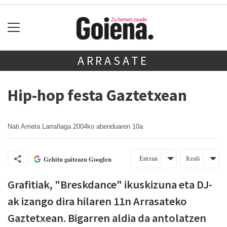
ARRASATE
Hip-hop festa Gaztetxean
Nati Arrieta Larrañaga
2004ko abenduaren 10a
Entzun
Itzuli
Gehitu gaitzazu Googlen
Grafitiak, "Breskdance" ikuskizuna eta DJ-
ak izango dira hilaren 11n Arrasateko
Gaztetxean. Bigarren aldia da antolatzen