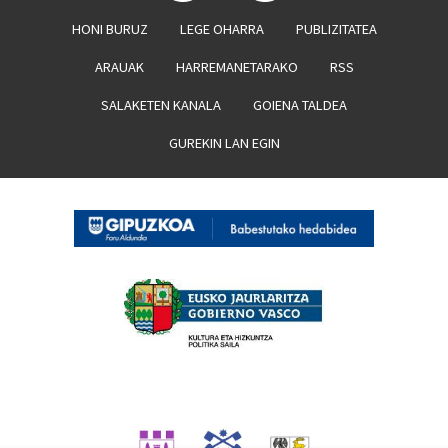
HONI BURUZ
LEGE OHARRA
PUBLIZITATEA
ARAUAK
HARREMANETARAKO
RSS
SALAKETEN KANALA
GOIENA TALDEA
GUREKIN LAN EGIN