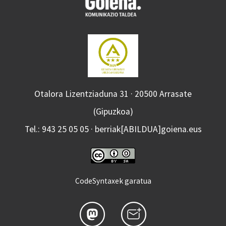
Otalora Lizentziaduna 31 · 20500 Arrasate
(Gipuzkoa)
Tel.: 943 25 05 05 · berriak[ABILDUA]goiena.eus
CodeSyntaxek garatua