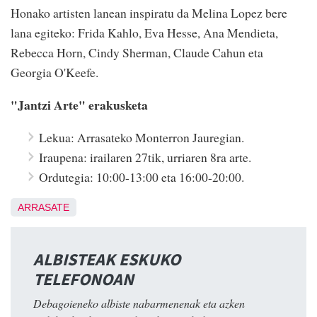
Honako artisten lanean inspiratu da Melina Lopez bere
lana egiteko: Frida Kahlo, Eva Hesse, Ana Mendieta,
Rebecca Horn, Cindy Sherman, Claude Cahun eta
Georgia O'Keefe.
"Jantzi Arte" erakusketa
Lekua: Arrasateko Monterron Jauregian.
Iraupena: irailaren 27tik, urriaren 8ra arte.
Ordutegia: 10:00-13:00 eta 16:00-20:00.
ARRASATE
ALBISTEAK ESKUKO
TELEFONOAN
Debagoieneko albiste nabarmenenak eta azken