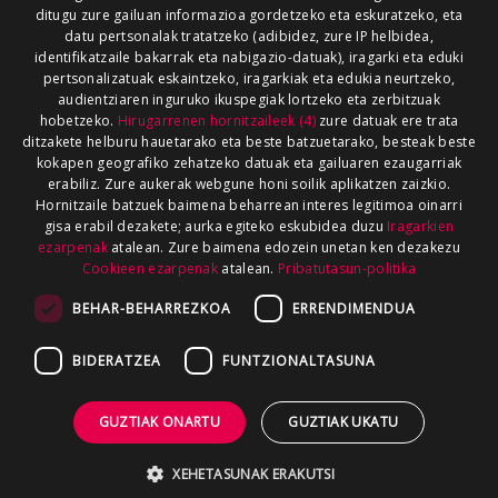
ditugu zure gailuan informazioa gordetzeko eta eskuratzeko, eta
datu pertsonalak tratatzeko (adibidez, zure IP helbidea,
identifikatzaile bakarrak eta nabigazio-datuak), iragarki eta eduki
pertsonalizatuak eskaintzeko, iragarkiak eta edukia neurtzeko,
audientziaren inguruko ikuspegiak lortzeko eta zerbitzuak
hobetzeko.
Hirugarrenen hornitzaileek (4)
zure datuak ere trata
ditzakete helburu hauetarako eta beste batzuetarako, besteak beste
kokapen geografiko zehatzeko datuak eta gailuaren ezaugarriak
erabiliz. Zure aukerak webgune honi soilik aplikatzen zaizkio.
Hornitzaile batzuek baimena beharrean interes legitimoa oinarri
gisa erabil dezakete; aurka egiteko eskubidea duzu
Iragarkien
ezarpenak
atalean. Zure baimena edozein unetan ken dezakezu
Cookieen ezarpenak
atalean.
Pribatutasun-politika
BEHAR-BEHARREZKOA
ERRENDIMENDUA
BIDERATZEA
FUNTZIONALTASUNA
GUZTIAK ONARTU
GUZTIAK UKATU
XEHETASUNAK ERAKUTSI