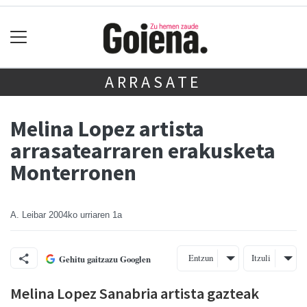
ARRASATE
Melina Lopez artista
arrasatearraren erakusketa
Monterronen
A. Leibar
2004ko urriaren 1a
Entzun
Itzuli
Gehitu gaitzazu Googlen
Melina Lopez Sanabria artista gazteak