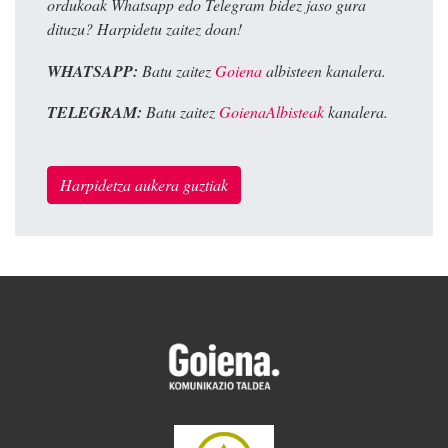
ordukoak Whatsapp edo Telegram bidez jaso gura
dituzu? Harpidetu zaitez doan!
WHATSAPP:
Batu zaitez
Goiena
albisteen kanalera.
TELEGRAM:
Batu zaitez
GoienaAlbisteak
kanalera.
Harpidetza aukera guztiak