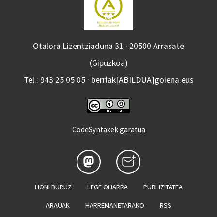
Otalora Lizentziaduna 31 · 20500 Arrasate
(Gipuzkoa)
Tel.: 943 25 05 05 · berriak[ABILDUA]goiena.eus
CodeSyntaxek garatua
HONI BURUZ
LEGE OHARRA
PUBLIZITATEA
ARAUAK
HARREMANETARAKO
RSS