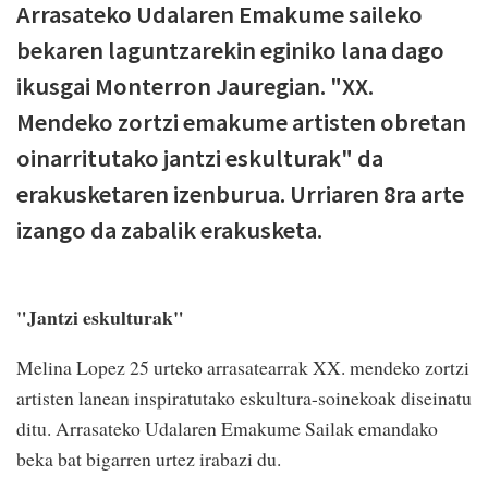
Arrasateko Udalaren Emakume saileko
bekaren laguntzarekin eginiko lana dago
ikusgai Monterron Jauregian. "XX.
Mendeko zortzi emakume artisten obretan
oinarritutako jantzi eskulturak" da
erakusketaren izenburua. Urriaren 8ra arte
izango da zabalik erakusketa.
"Jantzi eskulturak"
Melina Lopez 25 urteko arrasatearrak XX. mendeko zortzi
artisten lanean inspiratutako eskultura-soinekoak diseinatu
ditu. Arrasateko Udalaren Emakume Sailak emandako
beka bat bigarren urtez irabazi du.