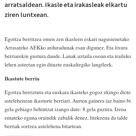
arratsaldean. Ikasle eta irakasleak elkartu
ziren luntxean.
Egoitza berritzea omen zen ikasleen eskari nagusienetako
Arrasateko AEKko arduradunak esan digunez. Eta itxura
berriarekin gustura daude. Lanak uztaila osoan eta iraileko
lehen asteetan egin dituzte euskaltegiko langileek.
Ikastute berria
Egoitza berriztuta eta euskara ikasteko gogoz ekingo diote
astelehenean ikasturte berriari. Aurten gainera iaz baino bi
gela gehiago behintzat izango dute: 8 gela guztira. Izena
emateko eguna oraindik zabalik denez, litekeena da talde
berriak sortzea astelehena bitartean.