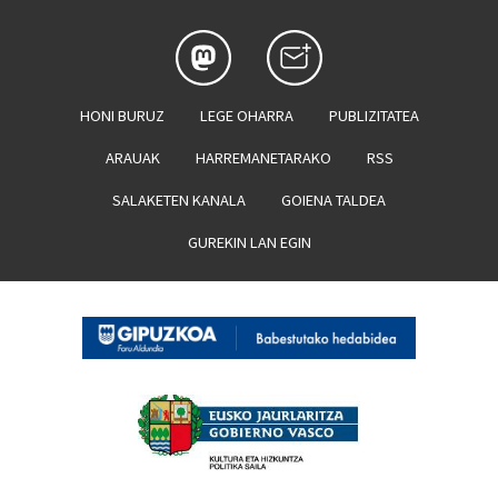
HONI BURUZ
LEGE OHARRA
PUBLIZITATEA
ARAUAK
HARREMANETARAKO
RSS
SALAKETEN KANALA
GOIENA TALDEA
GUREKIN LAN EGIN