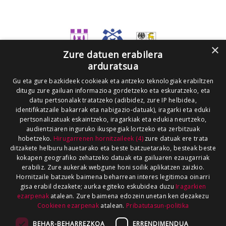
×
Zure datuen erabilera
arduratsua
Gu eta gure bazkideek cookieak eta antzeko teknologiak erabiltzen
ditugu zure gailuan informazioa gordetzeko eta eskuratzeko, eta
datu pertsonalak tratatzeko (adibidez, zure IP helbidea,
identifikatzaile bakarrak eta nabigazio-datuak), iragarki eta eduki
pertsonalizatuak eskaintzeko, iragarkiak eta edukia neurtzeko,
audientziaren inguruko ikuspegiak lortzeko eta zerbitzuak
hobetzeko.
Hirugarrenen hornitzaileek (4)
zure datuak ere trata
ditzakete helburu hauetarako eta beste batzuetarako, besteak beste
kokapen geografiko zehatzeko datuak eta gailuaren ezaugarriak
erabiliz. Zure aukerak webgune honi soilik aplikatzen zaizkio.
Hornitzaile batzuek baimena beharrean interes legitimoa oinarri
gisa erabil dezakete; aurka egiteko eskubidea duzu
Iragarkien
ezarpenak
atalean. Zure baimena edozein unetan ken dezakezu
Cookieen ezarpenak
atalean.
Pribatutasun-politika
BEHAR-BEHARREZKOA
ERRENDIMENDUA