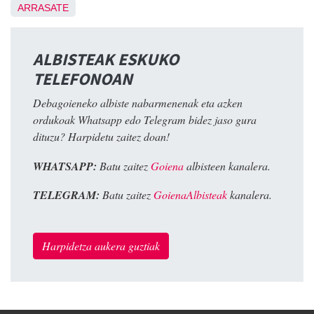
ARRASATE
ALBISTEAK ESKUKO
TELEFONOAN
Debagoieneko albiste nabarmenenak eta azken
ordukoak Whatsapp edo Telegram bidez jaso gura
dituzu? Harpidetu zaitez doan!
WHATSAPP:
Batu zaitez
Goiena
albisteen kanalera.
TELEGRAM:
Batu zaitez
GoienaAlbisteak
kanalera.
Harpidetza aukera guztiak