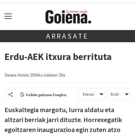
ARRASATE
Erdu-AEK itxura berrituta
Deiane Arrieta
2004ko irailaren 29a
Entzun
Itzuli
Gehitu gaitzazu Googlen
Euskaltegia margotu, lurra aldatu eta
altzari berriak jarri dituzte. Horrexegatik
egoitzaren inaugurazioa egin zuten atzo