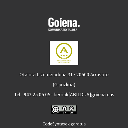
Otalora Lizentziaduna 31 · 20500 Arrasate
(Gipuzkoa)
Tel.: 943 25 05 05 · berriak[ABILDUA]goiena.eus
CodeSyntaxek garatua