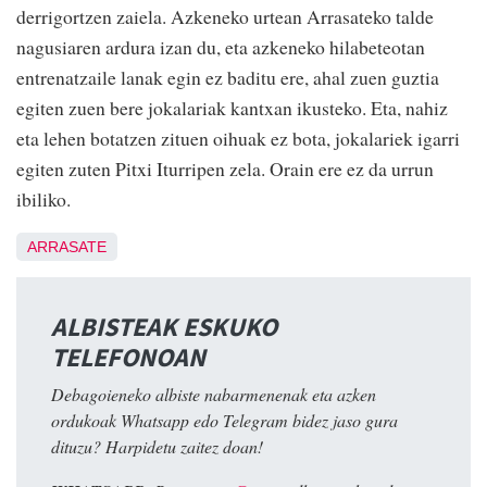
derrigortzen zaiela. Azkeneko urtean Arrasateko talde
nagusiaren ardura izan du, eta azkeneko hilabeteotan
entrenatzaile lanak egin ez baditu ere, ahal zuen guztia
egiten zuen bere jokalariak kantxan ikusteko. Eta, nahiz
eta lehen botatzen zituen oihuak ez bota, jokalariek igarri
egiten zuten Pitxi Iturripen zela. Orain ere ez da urrun
ibiliko.
ARRASATE
ALBISTEAK ESKUKO
TELEFONOAN
Debagoieneko albiste nabarmenenak eta azken
ordukoak Whatsapp edo Telegram bidez jaso gura
dituzu? Harpidetu zaitez doan!