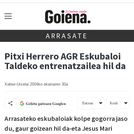
ARRASATE
Pitxi Herrero AGR Eskubaloi
Taldeko entrenatzailea hil da
Xabier-Urzelai
2004ko ekainaren 30a
Entzun
Itzuli
Gehitu gaitzazu Googlen
Arrasateko eskubaloiak kolpe gogorra jaso
du, gaur goizean hil da-eta Jesus Mari