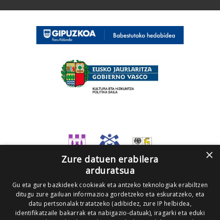
×
Zure datuen erabilera
arduratsua
Gu eta gure bazkideek cookieak eta antzeko teknologiak erabiltzen
ditugu zure gailuan informazioa gordetzeko eta eskuratzeko, eta
datu pertsonalak tratatzeko (adibidez, zure IP helbidea,
identifikatzaile bakarrak eta nabigazio-datuak), iragarki eta eduki