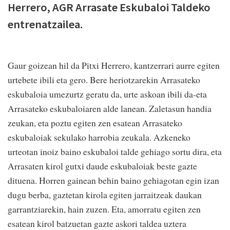
Herrero, AGR Arrasate Eskubaloi Taldeko
entrenatzailea.
Gaur goizean hil da Pitxi Herrero, kantzerrari aurre egiten
urtebete ibili eta gero. Bere heriotzarekin Arrasateko
eskubaloia umezurtz geratu da, urte askoan ibili da-eta
Arrasateko eskubaloiaren alde lanean. Zaletasun handia
zeukan, eta poztu egiten zen esatean Arrasateko
eskubaloiak sekulako harrobia zeukala. Azkeneko
urteotan inoiz baino eskubaloi talde gehiago sortu dira, eta
Arrasaten kirol gutxi daude eskubaloiak beste gazte
dituena. Horren gainean behin baino gehiagotan egin izan
dugu berba, gaztetan kirola egiten jarraitzeak daukan
garrantziarekin, hain zuzen. Eta, amorratu egiten zen
esatean kirol batzuetan gazte askori taldea uztera