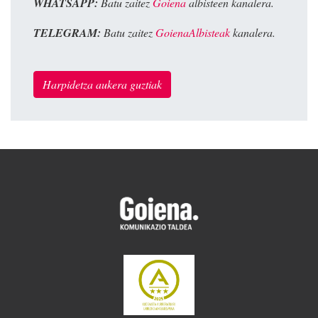
WHATSAPP:
Batu zaitez
Goiena
albisteen kanalera.
TELEGRAM:
Batu zaitez
GoienaAlbisteak
kanalera.
Harpidetza aukera guztiak