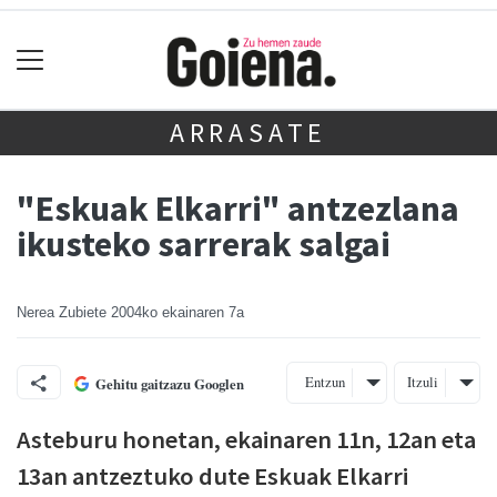
ARRASATE
"Eskuak Elkarri" antzezlana
ikusteko sarrerak salgai
Nerea Zubiete
2004ko ekainaren 7a
Entzun
Itzuli
Gehitu gaitzazu Googlen
Asteburu honetan, ekainaren 11n, 12an eta
13an antzeztuko dute Eskuak Elkarri