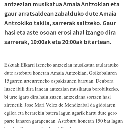
antzezlan musikatua Amaia Antzokian eta
gaur arratsaldean zabalduko dute Amaia
Antzokiko takila, sarrerak saltzeko. Gaur
hasi eta aste osoan erosi ahal izango dira
sarrerak, 19:00ak eta 20:00ak bitartean.
Eskuak Elkarri izeneko antzezlan musikatua taularatuko
dute asteburu honetan Amaia Antzokian, Goikobaluren
15garren urteurreneko ospakizunen barruan. Denbora
luzez ibili dira lanean antzezlan musikatua borobiltzeko,
bi urte igaro dira,hain zuzen, antzezlana sortzen hasi
zirenetik. Jose Mari Velez de Mendizabal da gidoiaren
egilea eta berarekin batera lagun ugarik hartu dute gero
parte lanaren garapenean. Asteburu honetan 150 bat lagun