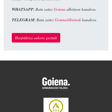
WHATSAPP:
Batu zaitez
Goiena
albisteen kanalera.
TELEGRAM:
Batu zaitez
GoienaAlbisteak
kanalera.
Harpidetza aukera guztiak