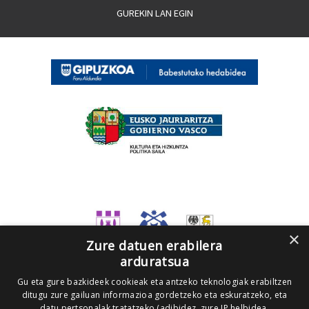
GUREKIN LAN EGIN
×
Zure datuen erabilera
arduratsua
Gu eta gure bazkideek cookieak eta antzeko teknologiak erabiltzen
ditugu zure gailuan informazioa gordetzeko eta eskuratzeko, eta
datu pertsonalak tratatzeko (adibidez, zure IP helbidea,