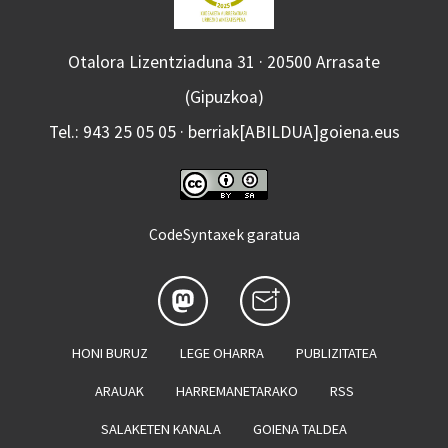
Otalora Lizentziaduna 31 · 20500 Arrasate
(Gipuzkoa)
Tel.: 943 25 05 05 · berriak[ABILDUA]goiena.eus
CodeSyntaxek garatua
HONI BURUZ
LEGE OHARRA
PUBLIZITATEA
ARAUAK
HARREMANETARAKO
RSS
SALAKETEN KANALA
GOIENA TALDEA