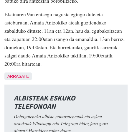
batuko dira antzezlan borobiltzeko.
Ekainaren 9an entsegu nagusia egingo dute eta
asteburuan, Amaia Antzokiko ateak guztiendako
zabalduko dituzte. 11an eta 12an, hau da, egubakoitzean
eta zapatuan 22:00etan izango da emanaldia. 13an berriz,
domekan, 19:00etan. Eta horretarako, gaurtik sarrerak
salgai daude Amaia Antzokiko takillan, 19:00etatik
20:00ra bitartean.
ARRASATE
ALBISTEAK ESKUKO
TELEFONOAN
Debagoieneko albiste nabarmenenak eta azken
ordukoak Whatsapp edo Telegram bidez jaso gura
dituzu? Harpidetu zaitez doan!