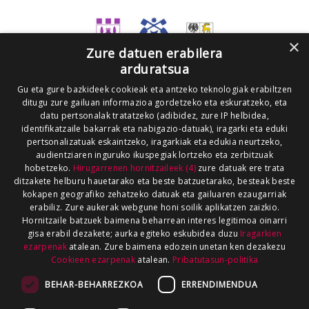
×
Zure datuen erabilera
arduratsua
Gu eta gure bazkideek cookieak eta antzeko teknologiak erabiltzen
ditugu zure gailuan informazioa gordetzeko eta eskuratzeko, eta
datu pertsonalak tratatzeko (adibidez, zure IP helbidea,
identifikatzaile bakarrak eta nabigazio-datuak), iragarki eta eduki
pertsonalizatuak eskaintzeko, iragarkiak eta edukia neurtzeko,
audientziaren inguruko ikuspegiak lortzeko eta zerbitzuak
hobetzeko.
Hirugarrenen hornitzaileek (4)
zure datuak ere trata
ditzakete helburu hauetarako eta beste batzuetarako, besteak beste
kokapen geografiko zehatzeko datuak eta gailuaren ezaugarriak
erabiliz. Zure aukerak webgune honi soilik aplikatzen zaizkio.
Hornitzaile batzuek baimena beharrean interes legitimoa oinarri
gisa erabil dezakete; aurka egiteko eskubidea duzu
Iragarkien
ezarpenak
atalean. Zure baimena edozein unetan ken dezakezu
Cookieen ezarpenak
atalean.
Pribatutasun-politika
BEHAR-BEHARREZKOA
ERRENDIMENDUA