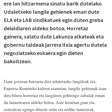
ere lan hitzarmena sinatu barik dutelako.
Udaletxeko langile gehienek eman dute
ELA eta LAB sindikatuek egin duten greba
deialdiaren aldeko botoa. Horretaz
gainera, salatu dute Lakunza alkateak eta
gobernu taldeak jarrera itxia agertu dutela
negoziatzeko eskaera egin dieten
bakoitzean.
Gaur goizean batzartu dira udaletxeko langileak eta,
Enpresa Komiteko kideen esanetan, langile gehienak izan
dira bilera horretan eta langileen gehiengo zabalak eman
du lanuztearen aldeko botoa. Aste honetan gaur eta
ostiralean egingo dituzte ordu eta erdiko lanuzteak,