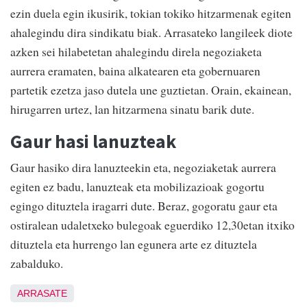
ezin duela egin ikusirik, tokian tokiko hitzarmenak egiten
ahalegindu dira sindikatu biak. Arrasateko langileek diote
azken sei hilabetetan ahalegindu direla negoziaketa
aurrera eramaten, baina alkatearen eta gobernuaren
partetik ezetza jaso dutela une guztietan. Orain, ekainean,
hirugarren urtez, lan hitzarmena sinatu barik dute.
Gaur hasi lanuzteak
Gaur hasiko dira lanuzteekin eta, negoziaketak aurrera
egiten ez badu, lanuzteak eta mobilizazioak gogortu
egingo dituztela iragarri dute. Beraz, gogoratu gaur eta
ostiralean udaletxeko bulegoak eguerdiko 12,30etan itxiko
dituztela eta hurrengo lan egunera arte ez dituztela
zabalduko.
ARRASATE