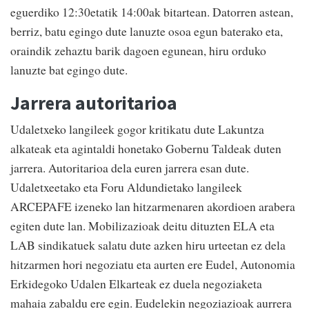
eguerdiko 12:30etatik 14:00ak bitartean. Datorren astean,
berriz, batu egingo dute lanuzte osoa egun baterako eta,
oraindik zehaztu barik dagoen egunean, hiru orduko
lanuzte bat egingo dute.
Jarrera autoritarioa
Udaletxeko langileek gogor kritikatu dute Lakuntza
alkateak eta agintaldi honetako Gobernu Taldeak duten
jarrera. Autoritarioa dela euren jarrera esan dute.
Udaletxeetako eta Foru Aldundietako langileek
ARCEPAFE izeneko lan hitzarmenaren akordioen arabera
egiten dute lan. Mobilizazioak deitu dituzten ELA eta
LAB sindikatuek salatu dute azken hiru urteetan ez dela
hitzarmen hori negoziatu eta aurten ere Eudel, Autonomia
Erkidegoko Udalen Elkarteak ez duela negoziaketa
mahaia zabaldu ere egin. Eudelekin negoziazioak aurrera