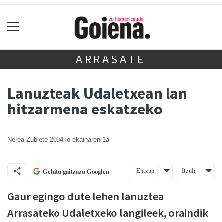
ARRASATE
Lanuzteak Udaletxean lan
hitzarmena eskatzeko
Nerea Zubiete
2004ko ekainaren 1a
Entzun
Itzuli
Gehitu gaitzazu Googlen
Gaur egingo dute lehen lanuztea
Arrasateko Udaletxeko langileek, oraindik