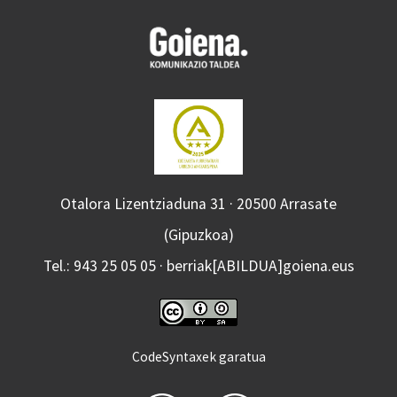
Otalora Lizentziaduna 31 · 20500 Arrasate
(Gipuzkoa)
Tel.: 943 25 05 05 · berriak[ABILDUA]goiena.eus
CodeSyntaxek garatua