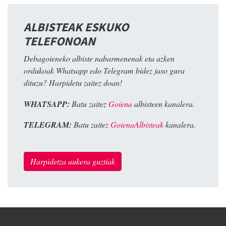
ALBISTEAK ESKUKO
TELEFONOAN
Debagoieneko albiste nabarmenenak eta azken
ordukoak Whatsapp edo Telegram bidez jaso gura
dituzu? Harpidetu zaitez doan!
WHATSAPP:
Batu zaitez
Goiena
albisteen kanalera.
TELEGRAM:
Batu zaitez
GoienaAlbisteak
kanalera.
Harpidetza aukera guztiak