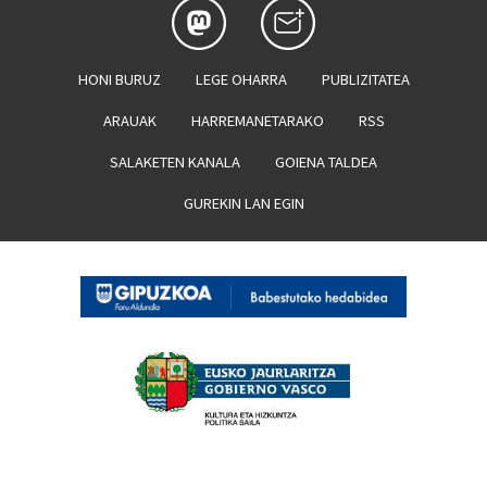
HONI BURUZ
LEGE OHARRA
PUBLIZITATEA
ARAUAK
HARREMANETARAKO
RSS
SALAKETEN KANALA
GOIENA TALDEA
GUREKIN LAN EGIN