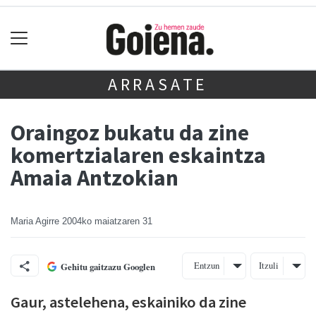
ARRASATE
Oraingoz bukatu da zine
komertzialaren eskaintza
Amaia Antzokian
Maria Agirre
2004ko maiatzaren 31
Entzun
Itzuli
Gehitu gaitzazu Googlen
Gaur, astelehena, eskainiko da zine