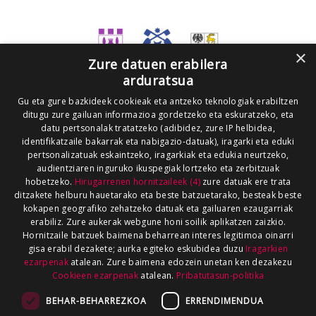
×
Zure datuen erabilera
arduratsua
Gu eta gure bazkideek cookieak eta antzeko teknologiak erabiltzen
ditugu zure gailuan informazioa gordetzeko eta eskuratzeko, eta
datu pertsonalak tratatzeko (adibidez, zure IP helbidea,
identifikatzaile bakarrak eta nabigazio-datuak), iragarki eta eduki
pertsonalizatuak eskaintzeko, iragarkiak eta edukia neurtzeko,
audientziaren inguruko ikuspegiak lortzeko eta zerbitzuak
hobetzeko.
Hirugarrenen hornitzaileek (4)
zure datuak ere trata
ditzakete helburu hauetarako eta beste batzuetarako, besteak beste
kokapen geografiko zehatzeko datuak eta gailuaren ezaugarriak
erabiliz. Zure aukerak webgune honi soilik aplikatzen zaizkio.
Hornitzaile batzuek baimena beharrean interes legitimoa oinarri
gisa erabil dezakete; aurka egiteko eskubidea duzu
Iragarkien
ezarpenak
atalean. Zure baimena edozein unetan ken dezakezu
Cookieen ezarpenak
atalean.
Pribatutasun-politika
BEHAR-BEHARREZKOA
ERRENDIMENDUA