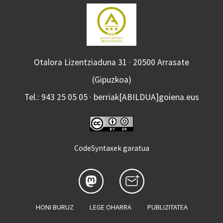
Otalora Lizentziaduna 31 · 20500 Arrasate
(Gipuzkoa)
Tel.: 943 25 05 05 · berriak[ABILDUA]goiena.eus
CodeSyntaxek garatua
HONI BURUZ
LEGE OHARRA
PUBLIZITATEA