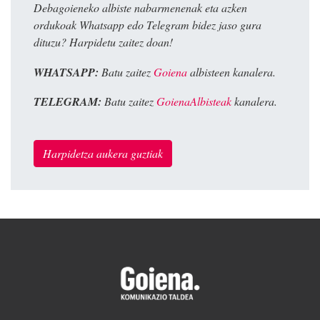
Debagoieneko albiste nabarmenenak eta azken
ordukoak Whatsapp edo Telegram bidez jaso gura
dituzu? Harpidetu zaitez doan!
WHATSAPP:
Batu zaitez
Goiena
albisteen kanalera.
TELEGRAM:
Batu zaitez
GoienaAlbisteak
kanalera.
Harpidetza aukera guztiak