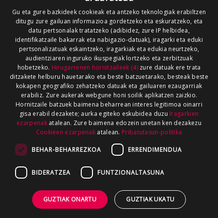
Gu eta gure bazkideek cookieak eta antzeko teknologiak erabiltzen
ditugu zure gailuan informazioa gordetzeko eta eskuratzeko, eta
datu pertsonalak tratatzeko (adibidez, zure IP helbidea,
identifikatzaile bakarrak eta nabigazio-datuak), iragarki eta eduki
pertsonalizatuak eskaintzeko, iragarkiak eta edukia neurtzeko,
audientziaren inguruko ikuspegiak lortzeko eta zerbitzuak
hobetzeko.
Hirugarrenen hornitzaileek (4)
zure datuak ere trata
ditzakete helburu hauetarako eta beste batzuetarako, besteak beste
kokapen geografiko zehatzeko datuak eta gailuaren ezaugarriak
erabiliz. Zure aukerak webgune honi soilik aplikatzen zaizkio.
Hornitzaile batzuek baimena beharrean interes legitimoa oinarri
gisa erabil dezakete; aurka egiteko eskubidea duzu
Iragarkien
ezarpenak
atalean. Zure baimena edozein unetan ken dezakezu
Cookieen ezarpenak
atalean.
Pribatutasun-politika
BEHAR-BEHARREZKOA
ERRENDIMENDUA
BIDERATZEA
FUNTZIONALTASUNA
GUZTIAK ONARTU
GUZTIAK UKATU