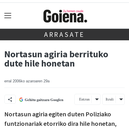
ARRASATE
Nortasun agiria berrituko
dute hile honetan
erral
2006ko azaroaren 29a
Entzun
Itzuli
Gehitu gaitzazu Googlen
Nortasun agiria egiten duten Poliziako
funtzionariak etorriko dira hile honetan,