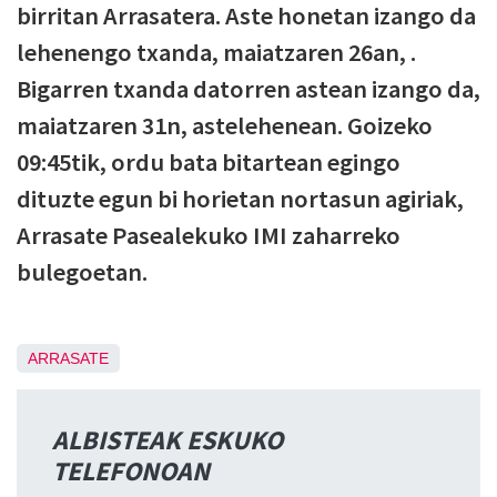
birritan Arrasatera. Aste honetan izango da
lehenengo txanda, maiatzaren 26an, .
Bigarren txanda datorren astean izango da,
maiatzaren 31n, astelehenean. Goizeko
09:45tik, ordu bata bitartean egingo
dituzte egun bi horietan nortasun agiriak,
Arrasate Pasealekuko IMI zaharreko
bulegoetan.
ARRASATE
ALBISTEAK ESKUKO
TELEFONOAN