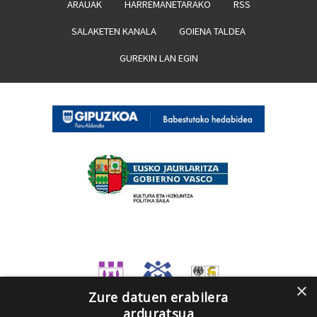
ARAUAK
HARREMANETARAKO
RSS
SALAKETEN KANALA
GOIENA TALDEA
GUREKIN LAN EGIN
×
Zure datuen erabilera
arduratsua