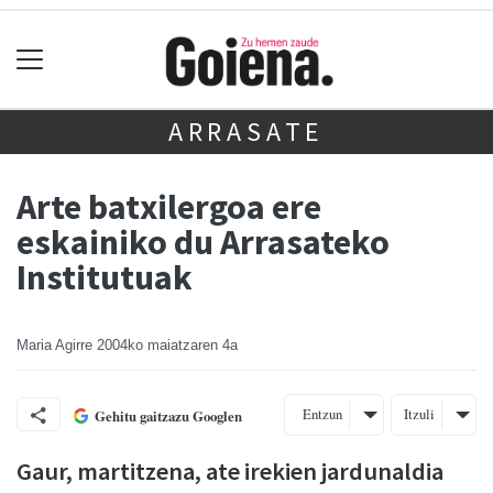
ARRASATE
Arte batxilergoa ere
eskainiko du Arrasateko
Institutuak
Maria Agirre
2004ko maiatzaren 4a
Entzun
Itzuli
Gehitu gaitzazu Googlen
Gaur, martitzena, ate irekien jardunaldia