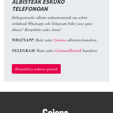
ALBISTEAK ESKUKO
TELEFONOAN
Debagoieneko albiste nabarmenenak eta azken
ordukoak Whatsapp edo Telegram bidez jaso gura
dituzu? Harpidetu zaitez doan!
WHATSAPP:
Batu zaitez
Goiena
albisteen kanalera.
TELEGRAM:
Batu zaitez
GoienaAlbisteak
kanalera.
Harpidetza aukera guztiak