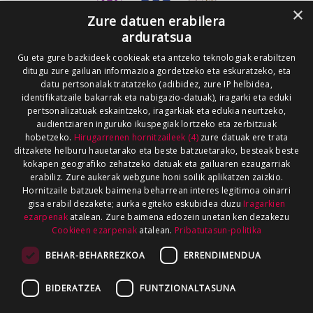
×
Zure datuen erabilera
arduratsua
Gu eta gure bazkideek cookieak eta antzeko teknologiak erabiltzen
ditugu zure gailuan informazioa gordetzeko eta eskuratzeko, eta
datu pertsonalak tratatzeko (adibidez, zure IP helbidea,
identifikatzaile bakarrak eta nabigazio-datuak), iragarki eta eduki
pertsonalizatuak eskaintzeko, iragarkiak eta edukia neurtzeko,
audientziaren inguruko ikuspegiak lortzeko eta zerbitzuak
hobetzeko.
Hirugarrenen hornitzaileek (4)
zure datuak ere trata
ditzakete helburu hauetarako eta beste batzuetarako, besteak beste
kokapen geografiko zehatzeko datuak eta gailuaren ezaugarriak
erabiliz. Zure aukerak webgune honi soilik aplikatzen zaizkio.
Hornitzaile batzuek baimena beharrean interes legitimoa oinarri
gisa erabil dezakete; aurka egiteko eskubidea duzu
Iragarkien
ezarpenak
atalean. Zure baimena edozein unetan ken dezakezu
Cookieen ezarpenak
atalean.
Pribatutasun-politika
BEHAR-BEHARREZKOA
ERRENDIMENDUA
BIDERATZEA
FUNTZIONALTASUNA