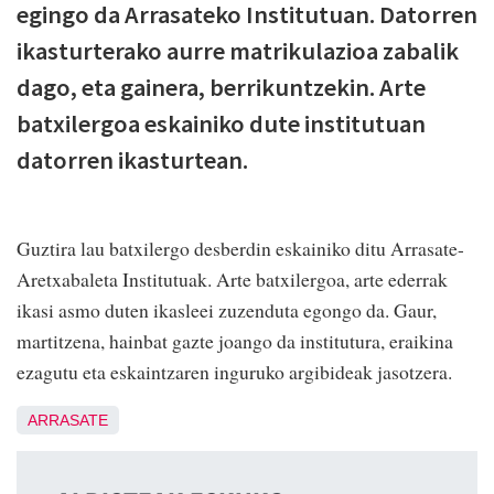
egingo da Arrasateko Institutuan. Datorren
ikasturterako aurre matrikulazioa zabalik
dago, eta gainera, berrikuntzekin. Arte
batxilergoa eskainiko dute institutuan
datorren ikasturtean.
Guztira lau batxilergo desberdin eskainiko ditu Arrasate-
Aretxabaleta Institutuak. Arte batxilergoa, arte ederrak
ikasi asmo duten ikasleei zuzenduta egongo da. Gaur,
martitzena, hainbat gazte joango da institutura, eraikina
ezagutu eta eskaintzaren inguruko argibideak jasotzera.
ARRASATE