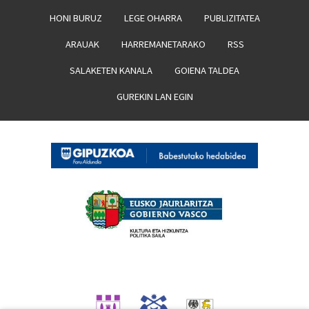
HONI BURUZ
LEGE OHARRA
PUBLIZITATEA
ARAUAK
HARREMANETARAKO
RSS
SALAKETEN KANALA
GOIENA TALDEA
GUREKIN LAN EGIN