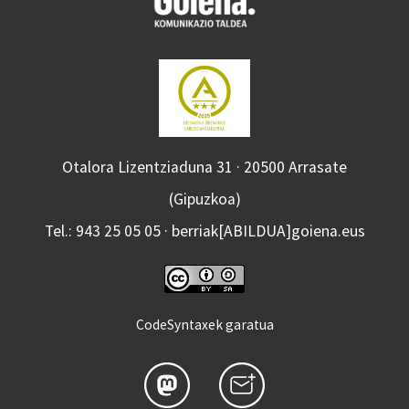
Otalora Lizentziaduna 31 · 20500 Arrasate
(Gipuzkoa)
Tel.: 943 25 05 05 · berriak[ABILDUA]goiena.eus
CodeSyntaxek garatua