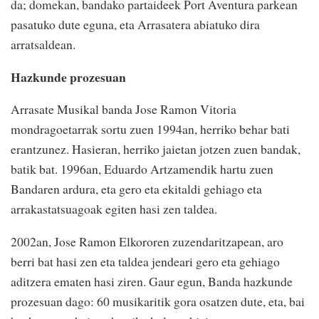
da; domekan, bandako partaideek Port Aventura parkean
pasatuko dute eguna, eta Arrasatera abiatuko dira
arratsaldean.
Hazkunde prozesuan
Arrasate Musikal banda Jose Ramon Vitoria
mondragoetarrak sortu zuen 1994an, herriko behar bati
erantzunez. Hasieran, herriko jaietan jotzen zuen bandak,
batik bat. 1996an, Eduardo Artzamendik hartu zuen
Bandaren ardura, eta gero eta ekitaldi gehiago eta
arrakastatsuagoak egiten hasi zen taldea.
2002an, Jose Ramon Elkororen zuzendaritzapean, aro
berri bat hasi zen eta taldea jendeari gero eta gehiago
aditzera ematen hasi ziren. Gaur egun, Banda hazkunde
prozesuan dago: 60 musikaritik gora osatzen dute, eta, bai