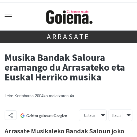
ARRASATE
Musika Bandak Saloura
eramango du Arrasateko eta
Euskal Herriko musika
Leire Kortabarria
2004ko maiatzaren 4a
Entzun
Itzuli
Gehitu gaitzazu Googlen
Arrasate Musikaleko Bandak Saloun joko