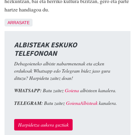
hezkuntzan, bai eta herriko kultura bizitzan, gero eta parte
hartze handiagoa du.
ARRASATE
ALBISTEAK ESKUKO
TELEFONOAN
Debagoieneko albiste nabarmenenak eta azken
ordukoak Whatsapp edo Telegram bidez jaso gura
dituzu? Harpidetu zaitez doan!
WHATSAPP:
Batu zaitez
Goiena
albisteen kanalera.
TELEGRAM:
Batu zaitez
GoienaAlbisteak
kanalera.
Harpidetza aukera guztiak