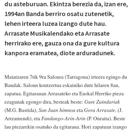
du asteburuan. Ekintza berezia da, izan ere,
1994an Banda berriro osatu zutenetik,
lehen irteera luzea izango dute hau.
Arrasate Musikalendako eta Arrasate
herrirako ere, gauza ona da gure kultura
kanpora eramatea, diote arduradunek.
Maiatzaren 7tik 9ra Saloura (Tarragona) irteera egingo du
Bandak. Saloun kontzertua eskainiko dute hilaren 8an,
zapatua. Egitarauan Arrasateko eta Euskal Herriko pieza
ezagunak egongo dira, besteak beste:
Gure Zaindariak
(M.G. Bastida),
San Juan himnoa
eta
Gora Arrasate
, (J.
Artzamendi), eta
Fandango
-
Arin
-
Arin
(P. Onraita). Beste
lau piezarekin osatuko da egitaraua. Hori zapatuan izango