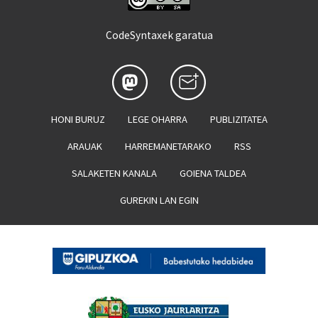
CodeSyntaxek garatua
HONI BURUZ
LEGE OHARRA
PUBLIZITATEA
ARAUAK
HARREMANETARAKO
RSS
SALAKETEN KANALA
GOIENA TALDEA
GUREKIN LAN EGIN