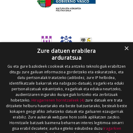
×
Zure datuen erabilera
arduratsua
Gu eta gure bazkideek cookieak eta antzeko teknologiak erabiltzen
ditugu zure gailuan informazioa gordetzeko eta eskuratzeko, eta
datu pertsonalak tratatzeko (adibidez, zure IP helbidea,
identifikatzaile bakarrak eta nabigazio-datuak), iragarki eta eduki
pertsonalizatuak eskaintzeko, iragarkiak eta edukia neurtzeko,
audientziaren inguruko ikuspegiak lortzeko eta zerbitzuak
hobetzeko.
Hirugarrenen hornitzaileek (4)
zure datuak ere trata
ditzakete helburu hauetarako eta beste batzuetarako, besteak beste
kokapen geografiko zehatzeko datuak eta gailuaren ezaugarriak
erabiliz. Zure aukerak webgune honi soilik aplikatzen zaizkio.
Hornitzaile batzuek baimena beharrean interes legitimoa oinarri
gisa erabil dezakete; aurka egiteko eskubidea duzu
Iragarkien