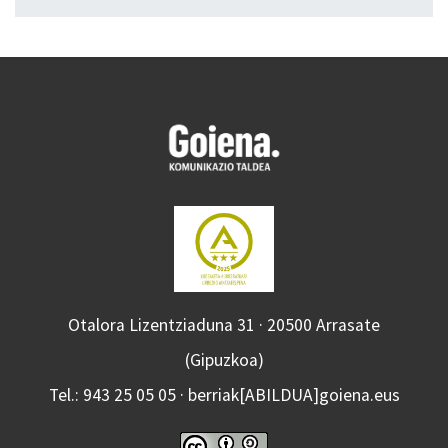
Otalora Lizentziaduna 31 · 20500 Arrasate
(Gipuzkoa)
Tel.: 943 25 05 05 · berriak[ABILDUA]goiena.eus