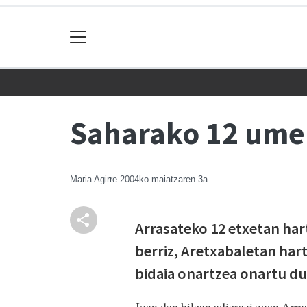
Saharako 12 ume e
Maria Agirre
2004ko maiatzaren 3a
Arrasateko 12 etxetan har
berriz, Aretxabaletan har
bidaia onartzea onartu du
Joan den hilean adierazi zuen Arr