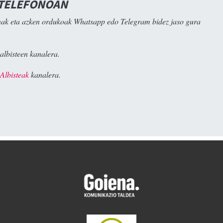
 TELEFONOAN
ak eta azken ordukoak Whatsapp edo Telegram bidez jaso gura
albisteen kanalera.
Albisteak
kanalera.