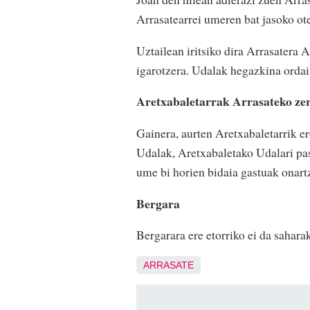
Arrasatearrei umeren bat jasoko ote
Uztailean iritsiko dira Arrasater
igarotzera. Udalak hegazkina ordai
Aretxabaletarrak Arrasateko ze
Gainera, aurten Aretxabaletarrik e
Udalak, Aretxabaletako Udalari pas
ume bi horien bidaia gastuak onart
Bergara
Bergarara ere etorriko ei da sahara
ARRASATE