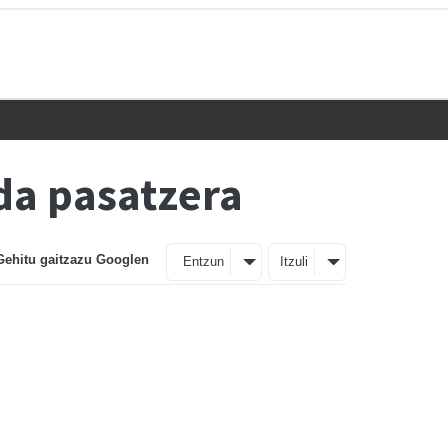
da pasatzera
Gehitu gaitzazu Googlen
Entzun
Itzuli