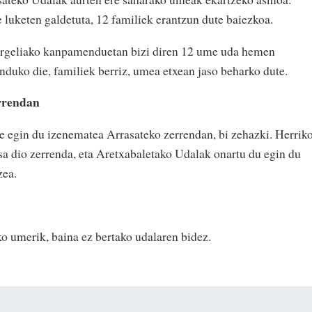
 luketen galdetuta, 12 familiek erantzun dute baiezkoa.
a Argeliako kanpamenduetan bizi diren 12 ume uda hemen
nduko die, familiek berriz, umea etxean jaso beharko dute.
rrendan
re egin du izenematea Arrasateko zerrendan, bi zehazki. Herrik
a dio zerrenda, eta Aretxabaletako Udalak onartu du egin du
zea.
ko umerik, baina ez bertako udalaren bidez.