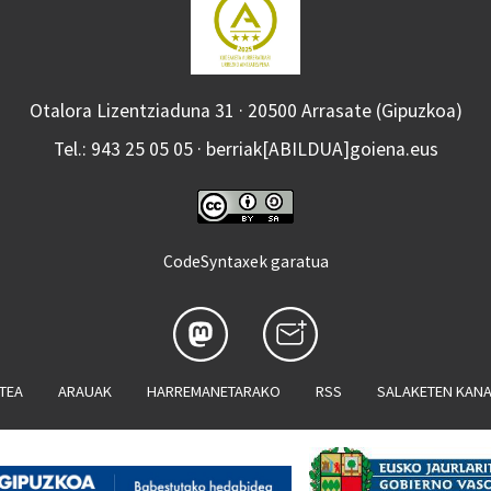
Otalora Lizentziaduna 31 · 20500 Arrasate (Gipuzkoa)
Tel.: 943 25 05 05 · berriak[ABILDUA]goiena.eus
CodeSyntaxek garatua
ATEA
ARAUAK
HARREMANETARAKO
RSS
SALAKETEN KAN