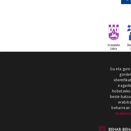
Gu eta gure
gordet
identifika
iragark
hobetzeko
beste batzu
erabili
beharrean 
ezarpen
AIARALDEA
AIKOR
AIURRI
ALEA
BEGITU
ERRAN
EUSKALERRIA IRRA
BEHAR-BEH