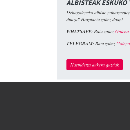
ALBISTEAK ESKUKO
Debagoieneko albiste nabarmenen
dituzu? Harpidetu zaitez doan!
WHATSAPP:
Batu zaitez
Goiena
TELEGRAM:
Batu zaitez
Goiena
Harpidetza aukera guztiak