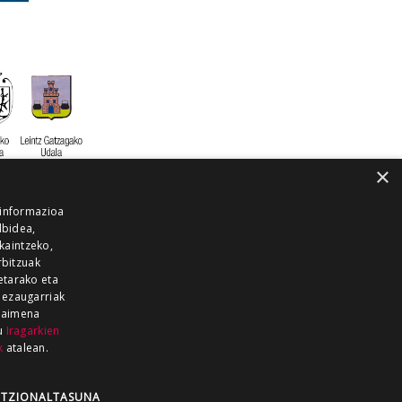
×
 informazioa
lbidea,
skaintzeko,
rbitzuak
etarako eta
 ezaugarriak
 baimena
zu
Iragarkien
k
atalean.
EITIA GUKA
AZKOITIA GUKA
BARRENA
GUKA
GUKA TELEBISTA
HIRUKA
TZIONALTASUNA