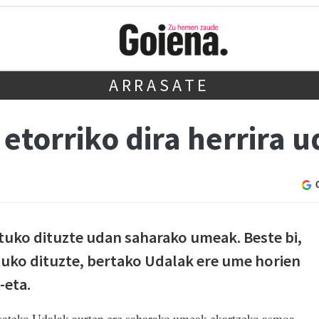
ARRASATE
torriko dira herrira u
tuko dituzte udan saharako umeak. Beste bi,
tuko dituzte, bertako Udalak ere ume horien
-eta.
asateko Udalak aurten ere saharako umeak ekartzeko asmoa.