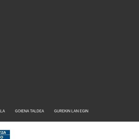
ALA
GOIENA TALDEA
GUREKIN LAN EGIN