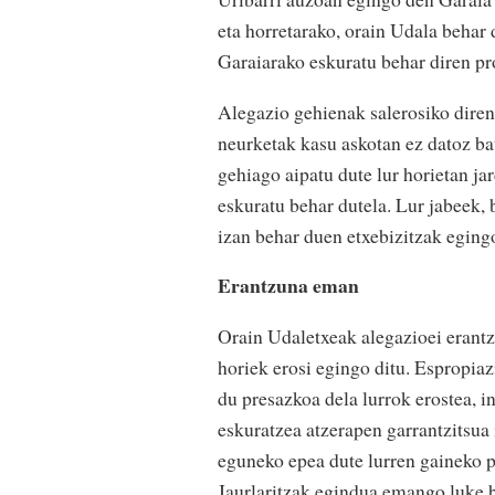
eta horretarako, orain Udala behar 
Garaiarako eskuratu behar diren p
Alegazio gehienak salerosiko diren 
neurketak kasu askotan ez datoz bat
gehiago aipatu dute lur horietan ja
eskuratu behar dutela. Lur jabeek,
izan behar duen etxebizitzak eging
Erantzuna eman
Orain Udaletxeak alegazioei erantz
horiek erosi egingo ditu. Espropiaz
du presazkoa dela lurrok erostea, i
eskuratzea atzerapen garrantzitsua 
eguneko epea dute lurren gaineko pr
Jaurlaritzak egindua emango luke 