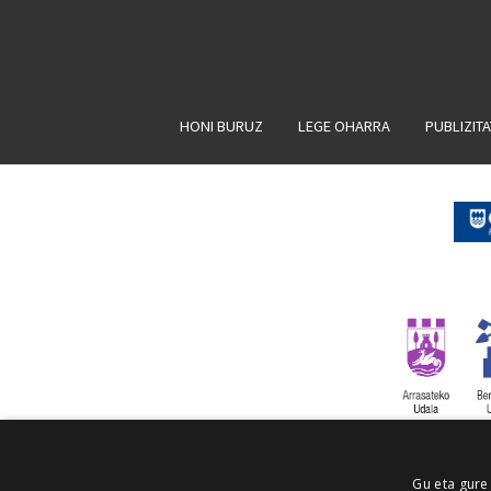
HONI BURUZ
LEGE OHARRA
PUBLIZIT
Gu eta gure