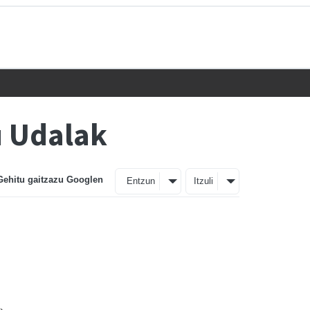
u Udalak
Gehitu gaitzazu Googlen
Entzun
Itzuli
a