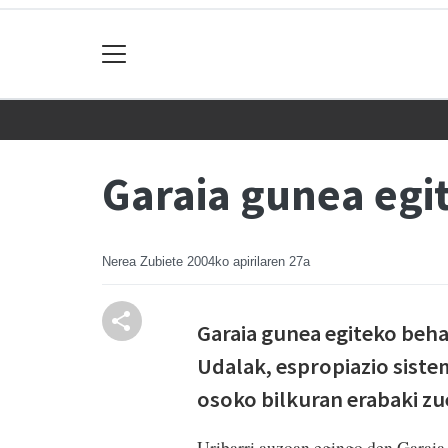
Garaia gunea egit
Nerea Zubiete
2004ko apirilaren 27a
Garaia gunea egiteko beha
Udalak, espropiazio siste
osoko bilkuran erabaki zu
Uribarri auzoan egingo den Garaia 