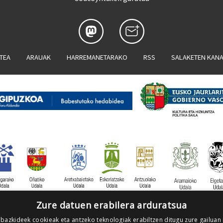
ATEA
ARAUAK
HARREMANETARAKO
RSS
SALAKETEN KAN
Zure datuen erabilera arduratsua
 bazkideek cookieak eta antzeko teknologiak erabiltzen ditugu zure gailuan