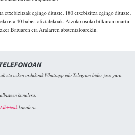
 etxebizitzak egingo dituzte. 180 etxebizitza egingo dituzte,
zeko eta 40 babes ofizialekoak. Atzoko osoko bilkuran onartu
Ezker Batuaren eta Aralarren abstentzioarekin.
 TELEFONOAN
ak eta azken ordukoak Whatsapp edo Telegram bidez jaso gura
albisteen kanalera.
Albisteak
kanalera.