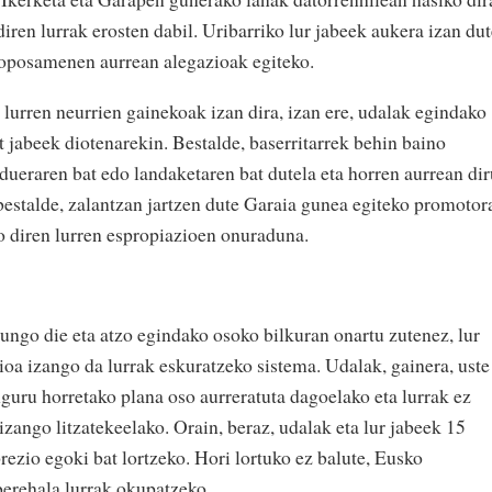
diren lurrak erosten dabil. Uribarriko lur jabeek aukera izan du
roposamenen aurrean alegazioak egiteko.
lurren neurrien gainekoak izan dira, izan ere, udalak egindako
 jabeek diotenarekin. Bestalde, baserritarrek behin baino
rdueraren bat edo landaketaren bat dutela eta horren aurrean di
 bestalde, zalantzan jartzen dute Garaia gunea egiteko promotor
o diren lurren espropiazioen onuraduna.
ungo die eta atzo egindako osoko bilkuran onartu zutenez, lur
ioa izango da lurrak eskuratzeko sistema. Udalak, gainera, uste
nguru horretako plana oso aurreratuta dagoelako eta lurrak ez
izango litzatekeelako. Orain, beraz, udalak eta lur jabeek 15
ezio egoki bat lortzeko. Hori lortuko ez balute, Eusko
berehala lurrak okupatzeko.