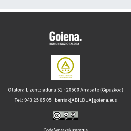
Otalora Lizentziaduna 31 · 20500 Arrasate (Gipuzkoa)
Tel.: 943 25 05 05 · berriak[ABILDUA]goiena.eus
CodeSyntaxek garatua