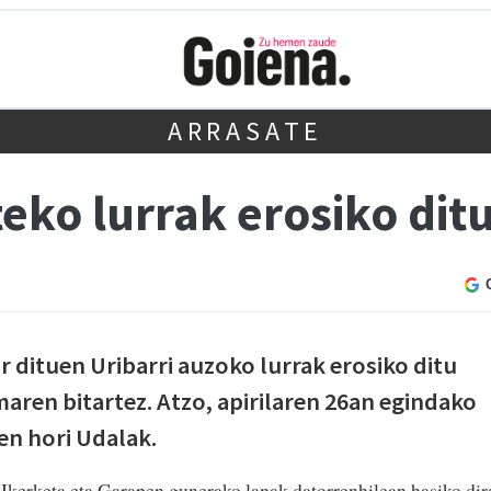
ARRASATE
eko lurrak erosiko dit
r dituen Uribarri auzoko lurrak erosiko ditu
maren bitartez. Atzo, apirilaren 26an egindako
en hori Udalak.
Ikerketa eta Garapen gunerako lanak datorrenhilean hasiko dir