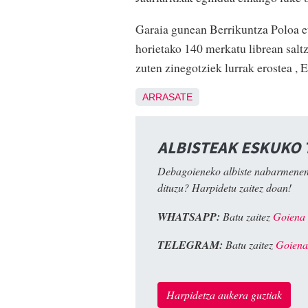
Garaia gunean Berrikuntza Poloa eta
horietako 140 merkatu librean salt
zuten zinegotziek lurrak erostea , 
ARRASATE
ALBISTEAK ESKUKO
Debagoieneko albiste nabarmenen
dituzu? Harpidetu zaitez doan!
WHATSAPP:
Batu zaitez
Goiena
TELEGRAM:
Batu zaitez
Goiena
Harpidetza aukera guztiak