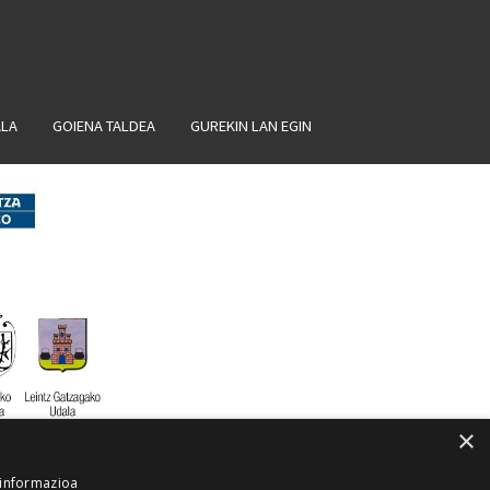
ALA
GOIENA TALDEA
GUREKIN LAN EGIN
×
 informazioa