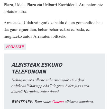
Plaza, Udala Plaza eta Uribarri Etorbidetik Aramaiorantz
abiatuko dira.
Arrasateko Udaltzaingotik zabaldu duten gomendioa hau
da: gaur eguerdian, behar beharrezkoa ez bada, ez
mugitzeko autoa Arrasaten ibiltzeko.
ARRASATE
ALBISTEAK ESKUKO
TELEFONOAN
Debagoieneko albiste nabarmenenak eta azken
ordukoak Whatsapp edo Telegram bidez jaso gura
dituzu? Harpidetu zaitez doan!
WHATSAPP:
Batu zaitez
Goiena
albisteen kanalera.