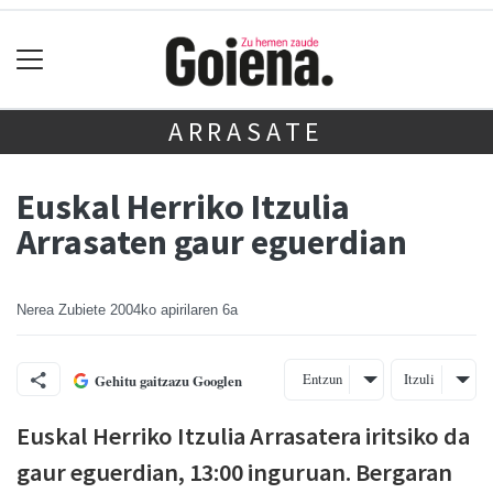
ARRASATE
Euskal Herriko Itzulia
Arrasaten gaur eguerdian
Nerea Zubiete
2004ko apirilaren 6a
Entzun
Itzuli
Gehitu gaitzazu Googlen
Euskal Herriko Itzulia Arrasatera iritsiko da
gaur eguerdian, 13:00 inguruan. Bergaran