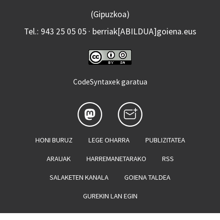
(Gipuzkoa)
Tel.: 943 25 05 05 · berriak[ABILDUA]goiena.eus
CodeSyntaxek garatua
HONI BURUZ
LEGE OHARRA
PUBLIZITATEA
ARAUAK
HARREMANETARAKO
RSS
SALAKETEN KANALA
GOIENA TALDEA
GUREKIN LAN EGIN