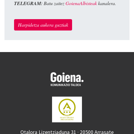
TELEGRAM:
Batu zaitez
GoienaAlbisteak
kanalera.
Harpidetza aukera guztiak
Otalora Lizentziaduna 31 · 20500 Arrasate