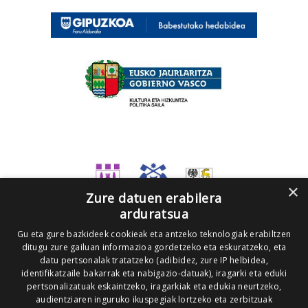
×
Zure datuen erabilera
arduratsua
Gu eta gure bazkideek cookieak eta antzeko teknologiak erabiltzen
ditugu zure gailuan informazioa gordetzeko eta eskuratzeko, eta
datu pertsonalak tratatzeko (adibidez, zure IP helbidea,
identifikatzaile bakarrak eta nabigazio-datuak), iragarki eta eduki
pertsonalizatuak eskaintzeko, iragarkiak eta edukia neurtzeko,
audientziaren inguruko ikuspegiak lortzeko eta zerbitzuak