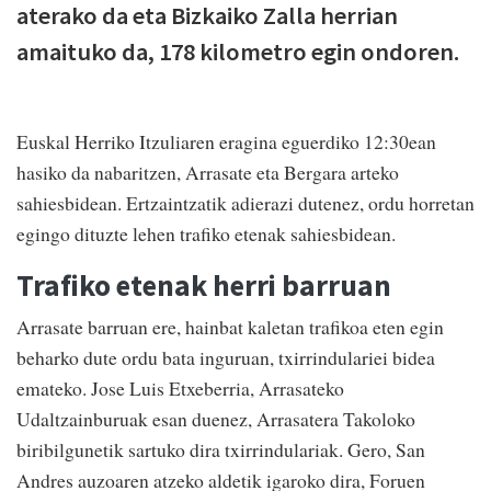
aterako da eta Bizkaiko Zalla herrian
amaituko da, 178 kilometro egin ondoren.
Euskal Herriko Itzuliaren eragina eguerdiko 12:30ean
hasiko da nabaritzen, Arrasate eta Bergara arteko
sahiesbidean. Ertzaintzatik adierazi dutenez, ordu horretan
egingo dituzte lehen trafiko etenak sahiesbidean.
Trafiko etenak herri barruan
Arrasate barruan ere, hainbat kaletan trafikoa eten egin
beharko dute ordu bata inguruan, txirrindulariei bidea
emateko. Jose Luis Etxeberria, Arrasateko
Udaltzainburuak esan duenez, Arrasatera Takoloko
biribilgunetik sartuko dira txirrindulariak. Gero, San
Andres auzoaren atzeko aldetik igaroko dira, Foruen