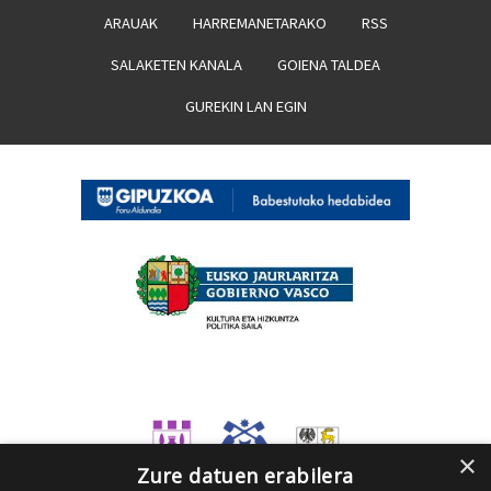
ARAUAK
HARREMANETARAKO
RSS
SALAKETEN KANALA
GOIENA TALDEA
GUREKIN LAN EGIN
×
Zure datuen erabilera