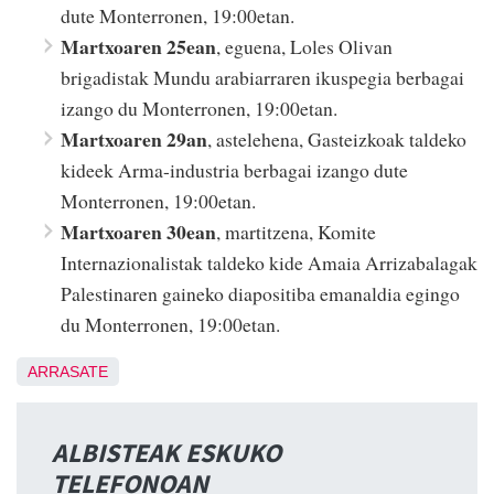
dute Monterronen, 19:00etan.
Martxoaren 25ean
, eguena, Loles Olivan
brigadistak Mundu arabiarraren ikuspegia berbagai
izango du Monterronen, 19:00etan.
Martxoaren 29an
, astelehena, Gasteizkoak taldeko
kideek Arma-industria berbagai izango dute
Monterronen, 19:00etan.
Martxoaren 30ean
, martitzena, Komite
Internazionalistak taldeko kide Amaia Arrizabalagak
Palestinaren gaineko diapositiba emanaldia egingo
du Monterronen, 19:00etan.
ARRASATE
ALBISTEAK ESKUKO
TELEFONOAN