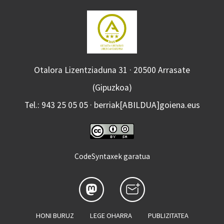
Otalora Lizentziaduna 31 · 20500 Arrasate
(Gipuzkoa)
Tel.: 943 25 05 05 · berriak[ABILDUA]goiena.eus
CodeSyntaxek garatua
HONI BURUZ
LEGE OHARRA
PUBLIZITATEA