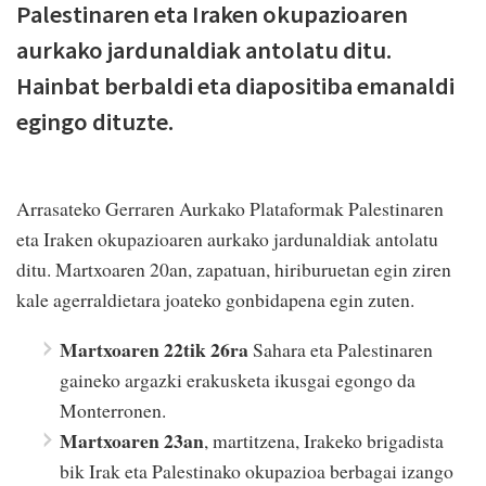
Palestinaren eta Iraken okupazioaren
aurkako jardunaldiak antolatu ditu.
Hainbat berbaldi eta diapositiba emanaldi
egingo dituzte.
Arrasateko Gerraren Aurkako Plataformak Palestinaren
eta Iraken okupazioaren aurkako jardunaldiak antolatu
ditu. Martxoaren 20an, zapatuan, hiriburuetan egin ziren
kale agerraldietara joateko gonbidapena egin zuten.
Martxoaren 22tik 26ra
Sahara eta Palestinaren
gaineko argazki erakusketa ikusgai egongo da
Monterronen.
Martxoaren 23an
, martitzena, Irakeko brigadista
bik Irak eta Palestinako okupazioa berbagai izango