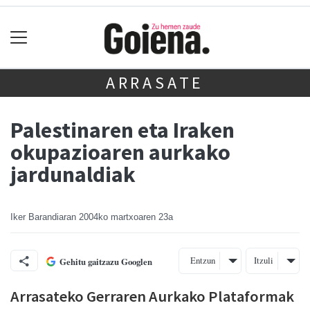
ARRASATE
Palestinaren eta Iraken
okupazioaren aurkako
jardunaldiak
Iker Barandiaran
2004ko martxoaren 23a
Entzun
Itzuli
Gehitu gaitzazu Googlen
Arrasateko Gerraren Aurkako Plataformak