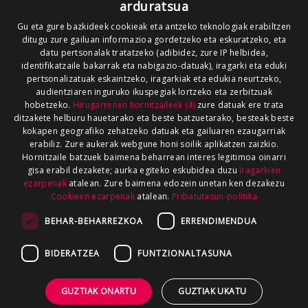
arduratsua
Gu eta gure bazkideek cookieak eta antzeko teknologiak erabiltzen
ditugu zure gailuan informazioa gordetzeko eta eskuratzeko, eta
datu pertsonalak tratatzeko (adibidez, zure IP helbidea,
identifikatzaile bakarrak eta nabigazio-datuak), iragarki eta eduki
pertsonalizatuak eskaintzeko, iragarkiak eta edukia neurtzeko,
audientziaren inguruko ikuspegiak lortzeko eta zerbitzuak
hobetzeko.
Hirugarrenen hornitzaileek (4)
zure datuak ere trata
ditzakete helburu hauetarako eta beste batzuetarako, besteak beste
kokapen geografiko zehatzeko datuak eta gailuaren ezaugarriak
erabiliz. Zure aukerak webgune honi soilik aplikatzen zaizkio.
Hornitzaile batzuek baimena beharrean interes legitimoa oinarri
gisa erabil dezakete; aurka egiteko eskubidea duzu
Iragarkien
ezarpenak
atalean. Zure baimena edozein unetan ken dezakezu
Cookieen ezarpenak
atalean.
Pribatutasun-politika
BEHAR-BEHARREZKOA
ERRENDIMENDUA
BIDERATZEA
FUNTZIONALTASUNA
GUZTIAK ONARTU
GUZTIAK UKATU