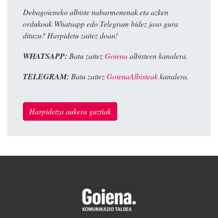
Debagoieneko albiste nabarmenenak eta azken
ordukoak Whatsapp edo Telegram bidez jaso gura
dituzu? Harpidetu zaitez doan!
WHATSAPP:
Batu zaitez
Goiena
albisteen kanalera.
TELEGRAM:
Batu zaitez
GoienaAlbisteak
kanalera.
Harpidetza aukera guztiak