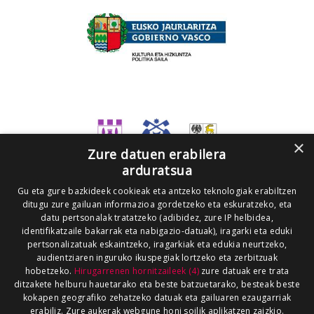
×
Zure datuen erabilera
arduratsua
Gu eta gure bazkideek cookieak eta antzeko teknologiak erabiltzen
ditugu zure gailuan informazioa gordetzeko eta eskuratzeko, eta
datu pertsonalak tratatzeko (adibidez, zure IP helbidea,
identifikatzaile bakarrak eta nabigazio-datuak), iragarki eta eduki
pertsonalizatuak eskaintzeko, iragarkiak eta edukia neurtzeko,
audientziaren inguruko ikuspegiak lortzeko eta zerbitzuak
hobetzeko.
Hirugarrenen hornitzaileek (4)
zure datuak ere trata
ditzakete helburu hauetarako eta beste batzuetarako, besteak beste
kokapen geografiko zehatzeko datuak eta gailuaren ezaugarriak
erabiliz. Zure aukerak webgune honi soilik aplikatzen zaizkio.