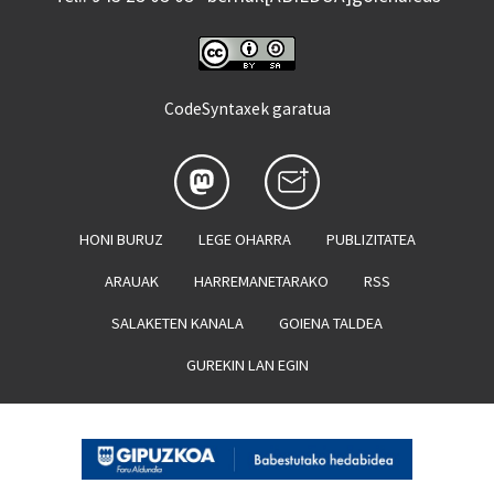
CodeSyntaxek garatua
HONI BURUZ
LEGE OHARRA
PUBLIZITATEA
ARAUAK
HARREMANETARAKO
RSS
SALAKETEN KANALA
GOIENA TALDEA
GUREKIN LAN EGIN