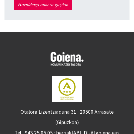
Harpidetza aukera guztiak
Otalora Lizentziaduna 31 · 20500 Arrasate
(Gipuzkoa)
Tel.: 943 25 05 05 · berriak[ABILDUA]goiena.eus