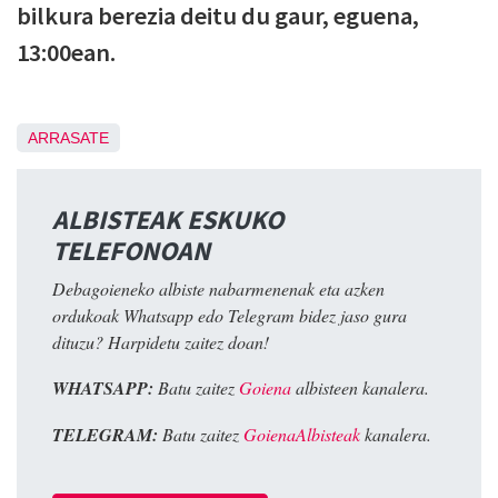
bilkura berezia deitu du gaur, eguena,
13:00ean.
ARRASATE
ALBISTEAK ESKUKO
TELEFONOAN
Debagoieneko albiste nabarmenenak eta azken
ordukoak Whatsapp edo Telegram bidez jaso gura
dituzu? Harpidetu zaitez doan!
WHATSAPP:
Batu zaitez
Goiena
albisteen kanalera.
TELEGRAM:
Batu zaitez
GoienaAlbisteak
kanalera.