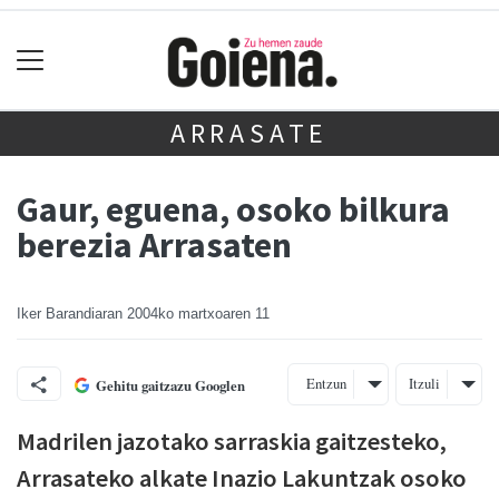
ARRASATE
Gaur, eguena, osoko bilkura
berezia Arrasaten
Iker Barandiaran
2004ko martxoaren 11
Entzun
Itzuli
Gehitu gaitzazu Googlen
Madrilen jazotako sarraskia gaitzesteko,
Arrasateko alkate Inazio Lakuntzak osoko