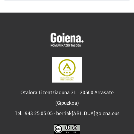
Otalora Lizentziaduna 31 · 20500 Arrasate
(Gipuzkoa)
Tel.: 943 25 05 05 · berriak[ABILDUA]goiena.eus