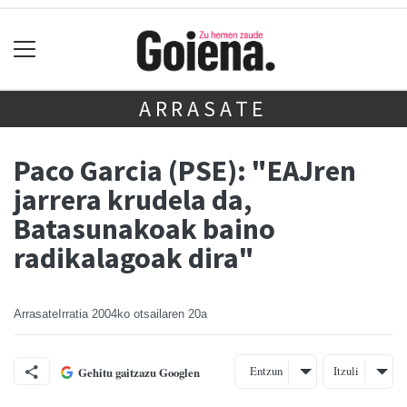
ARRASATE
Paco Garcia (PSE): "EAJren
jarrera krudela da,
Batasunakoak baino
radikalagoak dira"
ArrasateIrratia
2004ko otsailaren 20a
Entzun
Itzuli
Gehitu gaitzazu Googlen