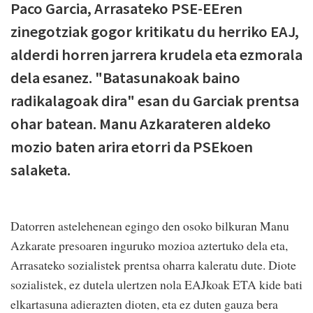
Paco Garcia, Arrasateko PSE-EEren
zinegotziak gogor kritikatu du herriko EAJ,
alderdi horren jarrera krudela eta ezmorala
dela esanez. "Batasunakoak baino
radikalagoak dira" esan du Garciak prentsa
ohar batean. Manu Azkarateren aldeko
mozio baten arira etorri da PSEkoen
salaketa.
Datorren astelehenean egingo den osoko bilkuran Manu
Azkarate presoaren inguruko mozioa aztertuko dela eta,
Arrasateko sozialistek prentsa oharra kaleratu dute. Diote
sozialistek, ez dutela ulertzen nola EAJkoak ETA kide bati
elkartasuna adierazten dioten, eta ez duten gauza bera