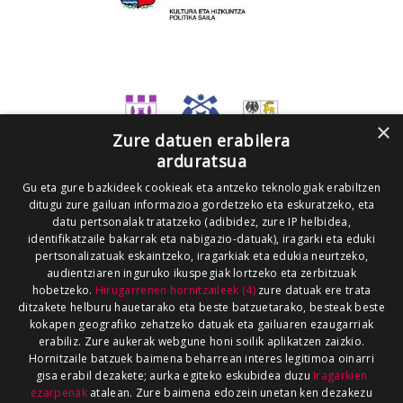
×
Zure datuen erabilera
arduratsua
Gu eta gure bazkideek cookieak eta antzeko teknologiak erabiltzen
ditugu zure gailuan informazioa gordetzeko eta eskuratzeko, eta
datu pertsonalak tratatzeko (adibidez, zure IP helbidea,
identifikatzaile bakarrak eta nabigazio-datuak), iragarki eta eduki
pertsonalizatuak eskaintzeko, iragarkiak eta edukia neurtzeko,
audientziaren inguruko ikuspegiak lortzeko eta zerbitzuak
hobetzeko.
Hirugarrenen hornitzaileek (4)
zure datuak ere trata
ditzakete helburu hauetarako eta beste batzuetarako, besteak beste
kokapen geografiko zehatzeko datuak eta gailuaren ezaugarriak
erabiliz. Zure aukerak webgune honi soilik aplikatzen zaizkio.
Hornitzaile batzuek baimena beharrean interes legitimoa oinarri
gisa erabil dezakete; aurka egiteko eskubidea duzu
Iragarkien
ezarpenak
atalean. Zure baimena edozein unetan ken dezakezu