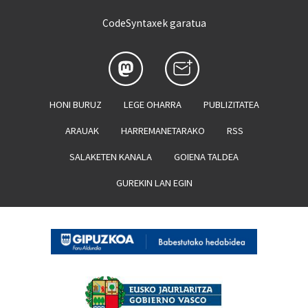
CodeSyntaxek garatua
HONI BURUZ
LEGE OHARRA
PUBLIZITATEA
ARAUAK
HARREMANETARAKO
RSS
SALAKETEN KANALA
GOIENA TALDEA
GUREKIN LAN EGIN