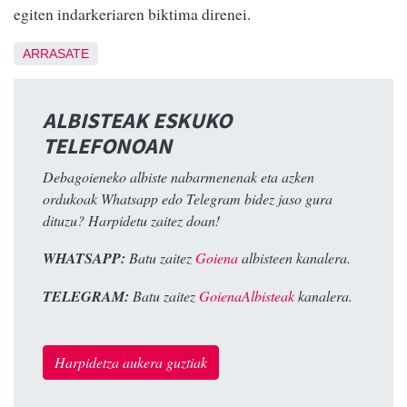
egiten indarkeriaren biktima direnei.
ARRASATE
ALBISTEAK ESKUKO
TELEFONOAN
Debagoieneko albiste nabarmenenak eta azken
ordukoak Whatsapp edo Telegram bidez jaso gura
dituzu? Harpidetu zaitez doan!
WHATSAPP:
Batu zaitez
Goiena
albisteen kanalera.
TELEGRAM:
Batu zaitez
GoienaAlbisteak
kanalera.
Harpidetza aukera guztiak