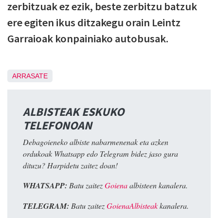
zerbitzuak ez ezik, beste zerbitzu batzuk
ere egiten ikus ditzakegu orain Leintz
Garraioak konpainiako autobusak.
ARRASATE
ALBISTEAK ESKUKO
TELEFONOAN
Debagoieneko albiste nabarmenenak eta azken
ordukoak Whatsapp edo Telegram bidez jaso gura
dituzu? Harpidetu zaitez doan!
WHATSAPP:
Batu zaitez
Goiena
albisteen kanalera.
TELEGRAM:
Batu zaitez
GoienaAlbisteak
kanalera.