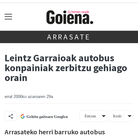
ARRASATE
Leintz Garraioak autobus
konpainiak zerbitzu gehiago
orain
erral
2006ko azaroaren 29a
Entzun
Itzuli
Gehitu gaitzazu Googlen
Arrasateko herri barruko autobus