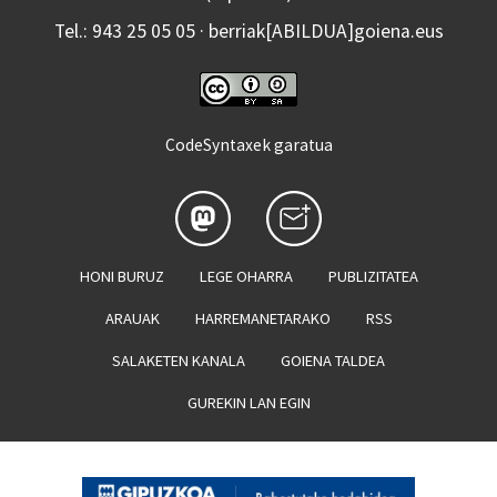
Tel.: 943 25 05 05 · berriak[ABILDUA]goiena.eus
CodeSyntaxek garatua
HONI BURUZ
LEGE OHARRA
PUBLIZITATEA
ARAUAK
HARREMANETARAKO
RSS
SALAKETEN KANALA
GOIENA TALDEA
GUREKIN LAN EGIN