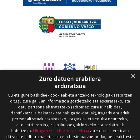
×
Zure datuen erabilera
arduratsua
Gu eta gure bazkideek cookieak eta antzeko teknologiak erabiltzen
ditugu zure gailuan informazioa gordetzeko eta eskuratzeko, eta
datu pertsonalak tratatzeko (adibidez, zure IP helbidea,
identifikatzaile bakarrak eta nabigazio-datuak), iragarki eta eduki
pertsonalizatuak eskaintzeko, iragarkiak eta edukia neurtzeko,
audientziaren inguruko ikuspegiak lortzeko eta zerbitzuak
hobetzeko.
Hirugarrenen hornitzaileek (4)
zure datuak ere trata
ditzakete helburu hauetarako eta beste batzuetarako, besteak beste