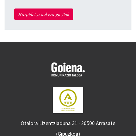
Harpidetza aukera guztiak
Otalora Lizentziaduna 31 · 20500 Arrasate
(Gipuzkoa)