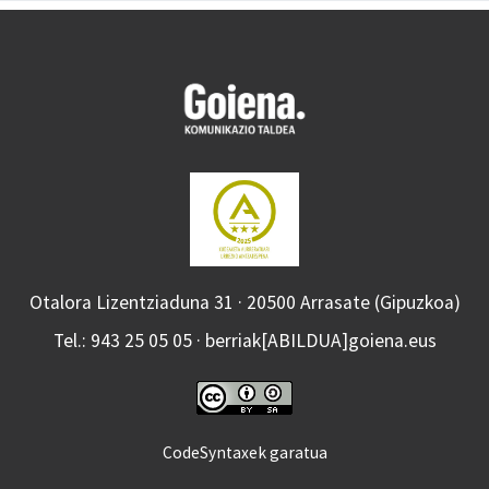
Otalora Lizentziaduna 31 · 20500 Arrasate (Gipuzkoa)
Tel.: 943 25 05 05 · berriak[ABILDUA]goiena.eus
CodeSyntaxek garatua