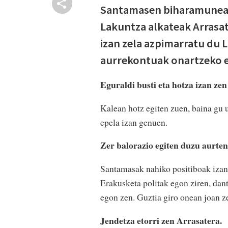
Santamasen biharamunean,
Lakuntza alkateak Arrasate
izan zela azpimarratu du 
aurrekontuak onartzeko eg
Eguraldi busti eta hotza izan zen
Kalean hotz egiten zuen, baina gu u
epela izan genuen.
Zer balorazio egiten duzu aurt
Santamasak nahiko positiboak izan 
Erakusketa politak egon ziren, dant
egon zen. Guztia giro onean joan ze
Jendetza etorri zen Arrasatera.