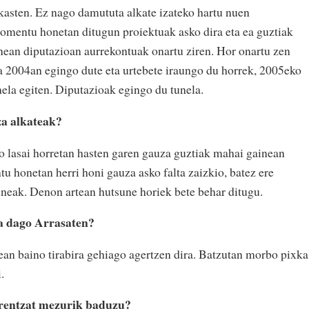
kasten. Ez nago damututa alkate izateko hartu nuen
omentu honetan ditugun proiektuak asko dira eta ea guztiak
nean diputazioan aurrekontuak onartu ziren. Hor onartu zen
a 2004an egingo dute eta urtebete iraungo du horrek, 2005eko
nela egiten. Diputazioak egingo du tunela.
za alkateak?
ro lasai horretan hasten garen gauza guztiak mahai gainean
u honetan herri honi gauza asko falta zaizkio, batez ere
suneak. Denon artean hutsune horiek bete behar ditugu.
a dago Arrasaten?
an baino tirabira gehiago agertzen dira. Batzutan morbo pixka
.
rentzat mezurik baduzu?