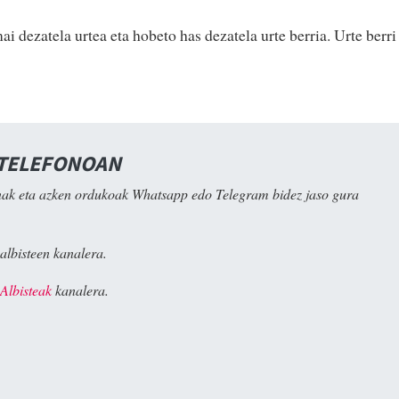
i dezatela urtea eta hobeto has dezatela urte berria. Urte berri
 TELEFONOAN
ak eta azken ordukoak Whatsapp edo Telegram bidez jaso gura
albisteen kanalera.
Albisteak
kanalera.