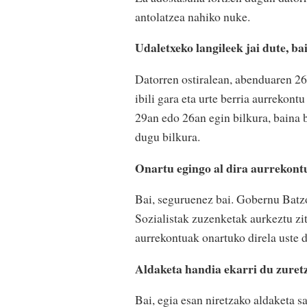
antolatzea nahiko nuke.
Udaletxeko langileek jai dute, b
Datorren ostiralean, abenduaren 
ibili gara eta urte berria aurrekon
29an edo 26an egin bilkura, baina
dugu bilkura.
Onartu egingo al dira aurrekon
Bai, seguruenez bai. Gobernu Batzo
Sozialistak zuzenketak aurkeztu zit
aurrekontuak onartuko direla uste 
Aldaketa handia ekarri du zuret
Bai, egia esan niretzako aldaketa s