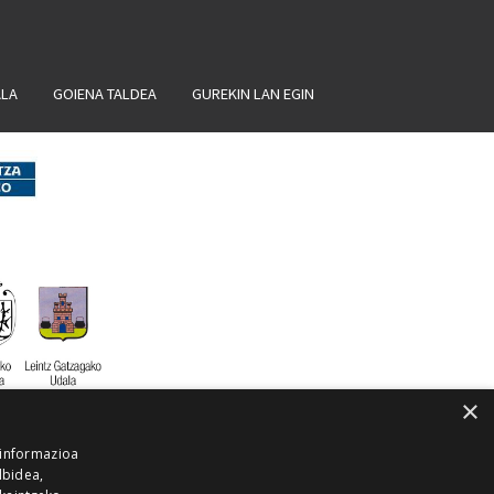
ALA
GOIENA TALDEA
GUREKIN LAN EGIN
×
 informazioa
lbidea,