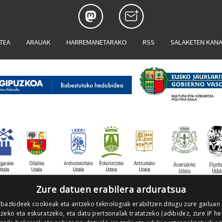
ATEA
ARAUAK
HARREMANETARAKO
RSS
SALAKETEN KAN
Zure datuen erabilera arduratsua
 bazkideek cookieak eta antzeko teknologiak erabiltzen ditugu zure gailuan
zeko eta eskuratzeko, eta datu pertsonalak tratatzeko (adibidez, zure IP he