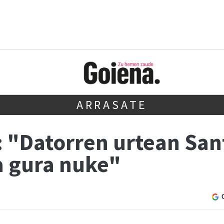
ARRASATE
: "Datorren urtean Sa
a gura nuke"