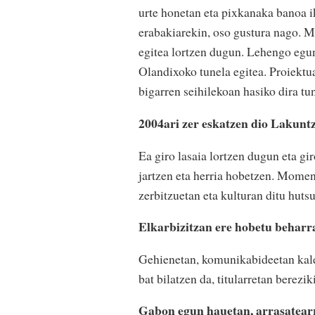
urte honetan eta pixkanaka banoa i
erabakiarekin, oso gustura nago. M
egitea lortzen dugun. Lehengo egu
Olandixoko tunela egitea. Proiektu
bigarren seihilekoan hasiko dira tu
2004ari zer eskatzen dio Lakunt
Ea giro lasaia lortzen dugun eta gi
jartzen eta herria hobetzen. Moment
zerbitzuetan eta kulturan ditu hut
Elkarbizitzan ere hobetu beharr
Gehienetan, komunikabideetan kale
bat bilatzen da, titularretan bereziki
Gabon egun hauetan, arrasatear