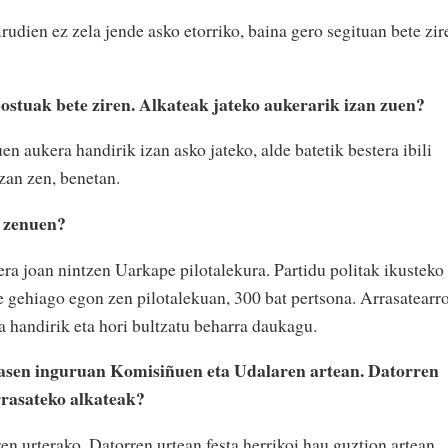
rudien ez zela jende asko etorriko, baina gero segituan bete zir
postuak bete ziren. Alkateak jateko aukerarik izan zuen?
n aukera handirik izan asko jateko, alde batetik bestera ibili
zan zen, benetan.
i zenuen?
era joan nintzen Uarkape pilotalekura. Partidu politak ikusteko
e gehiago egon zen pilotalekuan, 300 bat pertsona. Arrasatearr
a handirik eta hori bultzatu beharra daukagu.
masen inguruan Komisiñuen eta Udalaren artean. Datorren
rrasateko alkateak?
n urterako. Datorren urtean festa herrikoi hau guztion artean