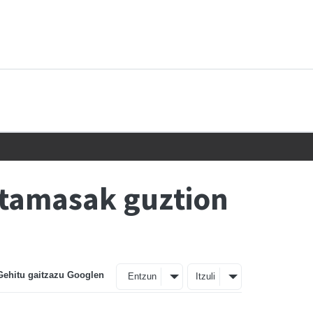
ntamasak guztion
Gehitu gaitzazu Googlen
Entzun
Itzuli