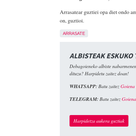
Arrasatear guztiei opa diet ondo ama
on, guztioi.
ARRASATE
ALBISTEAK ESKUKO
Debagoieneko albiste nabarmenen
dituzu? Harpidetu zaitez doan!
WHATSAPP:
Batu zaitez
Goiena
TELEGRAM:
Batu zaitez
Goiena
Harpidetza aukera guztiak