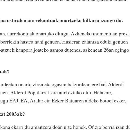
aina ostiralen aurrekontuak onartzeko bilkura izango da.
26an, aurrekontuak onartuko ditugu. Azkeneko momentuan pres
tu berriekin hastea nahi genuen. Hasieran zalantza eduki genuen
 batzuek kanpora joateko asmoa dutenez, azkenean 26an egingo
tuak?
rdeetan onartu ziren eta ogasun batzordean ere bai. Alderdi
uen. Alderdi Popularrak ere aurkeztuko ditu. Hala ere,
dugu EAJ, EA, Aralar eta Ezker Batuaren aldeko botoei esker.
zat 2003ak?
akona ekarri du amaitzera doan urte honek. Ofizio berria izan d