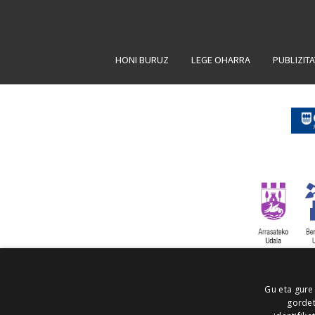
HONI BURUZ
LEGE OHARRA
PUBLIZIT
Gu eta gure
gordet