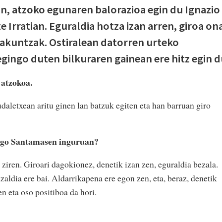
 atzoko egunaren balorazioa egin du Ignazio
 Irratian. Eguraldia hotza izan arren, giroa on
Lakuntzak. Ostiralean datorren urteko
ingo duten bilkuraren gainean ere hitz egin d
 atzokoa.
daletxean aritu ginen lan batzuk egiten eta han barruan giro
engo Santamasen inguruan?
ziren. Giroari dagokionez, denetik izan zen, eguraldia bezala.
zaldia ere bai. Aldarrikapena ere egon zen, eta, beraz, denetik
n eta oso positiboa da hori.