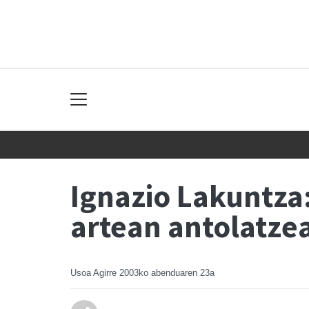
Ignazio Lakuntza
artean antolatze
Usoa Agirre
2003ko abenduaren 23a