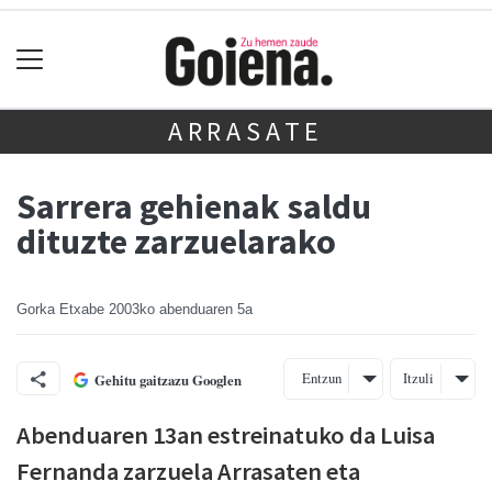
ARRASATE
Sarrera gehienak saldu
dituzte zarzuelarako
Gorka Etxabe
2003ko abenduaren 5a
Entzun
Itzuli
Gehitu gaitzazu Googlen
Abenduaren 13an estreinatuko da Luisa
Fernanda zarzuela Arrasaten eta