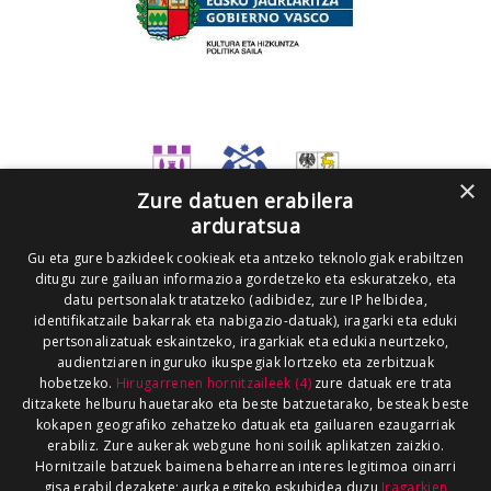
×
Zure datuen erabilera
arduratsua
Gu eta gure bazkideek cookieak eta antzeko teknologiak erabiltzen
ditugu zure gailuan informazioa gordetzeko eta eskuratzeko, eta
datu pertsonalak tratatzeko (adibidez, zure IP helbidea,
identifikatzaile bakarrak eta nabigazio-datuak), iragarki eta eduki
pertsonalizatuak eskaintzeko, iragarkiak eta edukia neurtzeko,
audientziaren inguruko ikuspegiak lortzeko eta zerbitzuak
hobetzeko.
Hirugarrenen hornitzaileek (4)
zure datuak ere trata
ditzakete helburu hauetarako eta beste batzuetarako, besteak beste
kokapen geografiko zehatzeko datuak eta gailuaren ezaugarriak
erabiliz. Zure aukerak webgune honi soilik aplikatzen zaizkio.
Hornitzaile batzuek baimena beharrean interes legitimoa oinarri
gisa erabil dezakete; aurka egiteko eskubidea duzu
Iragarkien