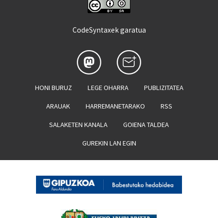
CodeSyntaxek garatua
HONI BURUZ
LEGE OHARRA
PUBLIZITATEA
ARAUAK
HARREMANETARAKO
RSS
SALAKETEN KANALA
GOIENA TALDEA
GUREKIN LAN EGIN