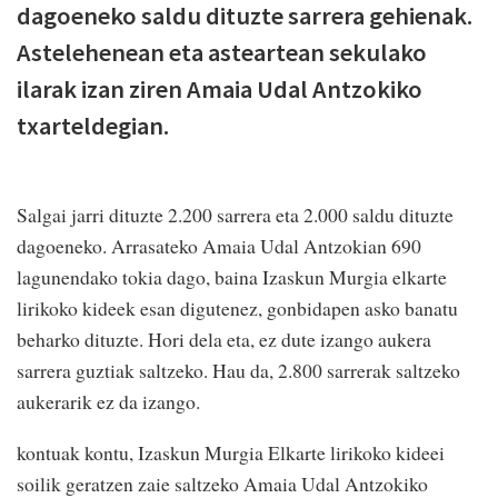
dagoeneko saldu dituzte sarrera gehienak.
Astelehenean eta asteartean sekulako
ilarak izan ziren Amaia Udal Antzokiko
txarteldegian.
Salgai jarri dituzte 2.200 sarrera eta 2.000 saldu dituzte
dagoeneko. Arrasateko Amaia Udal Antzokian 690
lagunendako tokia dago, baina Izaskun Murgia elkarte
lirikoko kideek esan digutenez, gonbidapen asko banatu
beharko dituzte. Hori dela eta, ez dute izango aukera
sarrera guztiak saltzeko. Hau da, 2.800 sarrerak saltzeko
aukerarik ez da izango.
kontuak kontu, Izaskun Murgia Elkarte lirikoko kideei
soilik geratzen zaie saltzeko Amaia Udal Antzokiko