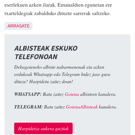
eserlekuen azken ilarak. Emanaldien egunetan ere
txarteldegiak zabalduko dituzte sarrerak saltzeko.
ARRASATE
ALBISTEAK ESKUKO
TELEFONOAN
Debagoieneko albiste nabarmenenak eta azken
ordukoak Whatsapp edo Telegram bidez jaso gura
dituzu? Harpidetu zaitez doan!
WHATSAPP:
Batu zaitez
Goiena
albisteen kanalera.
TELEGRAM:
Batu zaitez
GoienaAlbisteak
kanalera.
Harpidetza aukera guztiak