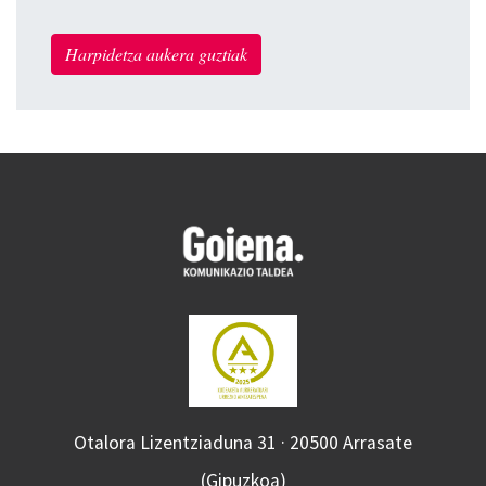
Harpidetza aukera guztiak
Otalora Lizentziaduna 31 · 20500 Arrasate
(Gipuzkoa)