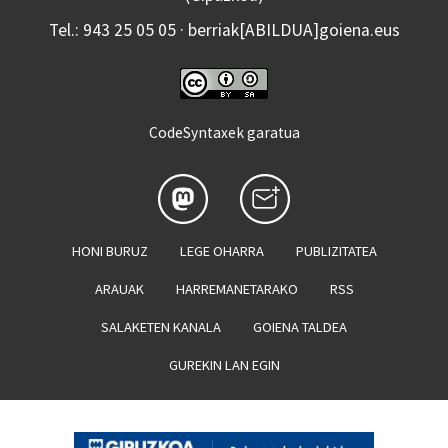
Tel.: 943 25 05 05 · berriak[ABILDUA]goiena.eus
CodeSyntaxek garatua
HONI BURUZ
LEGE OHARRA
PUBLIZITATEA
ARAUAK
HARREMANETARAKO
RSS
SALAKETEN KANALA
GOIENA TALDEA
GUREKIN LAN EGIN