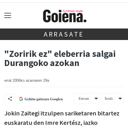
ARRASATE
"Zoririk ez" eleberria salgai
Durangoko azokan
erral
2006ko azaroaren 29a
Entzun
Itzuli
Gehitu gaitzazu Googlen
Jokin Zaitegi itzulpen sariketaren bitartez
euskaratu den Imre Kertész, iazko