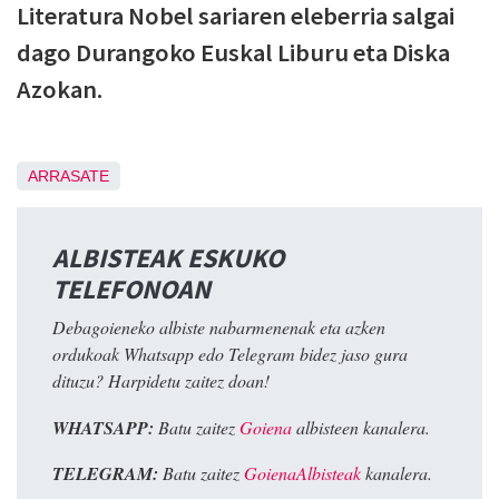
Literatura Nobel sariaren eleberria salgai
dago Durangoko Euskal Liburu eta Diska
Azokan.
ARRASATE
ALBISTEAK ESKUKO
TELEFONOAN
Debagoieneko albiste nabarmenenak eta azken
ordukoak Whatsapp edo Telegram bidez jaso gura
dituzu? Harpidetu zaitez doan!
WHATSAPP:
Batu zaitez
Goiena
albisteen kanalera.
TELEGRAM:
Batu zaitez
GoienaAlbisteak
kanalera.