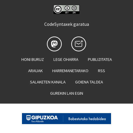
CodeSyntaxek garatua
HONI BURUZ
LEGE OHARRA
PUBLIZITATEA
ARAUAK
HARREMANETARAKO
RSS
SALAKETEN KANALA
GOIENA TALDEA
GUREKIN LAN EGIN