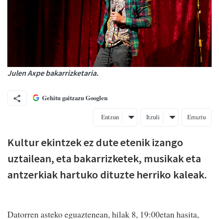
Julen Axpe bakarrizketaria.
Gehitu gaitzazu Googlen
Entzun
Itzuli
Erraztu
Kultur ekintzek ez dute etenik izango
uztailean, eta bakarrizketek, musikak eta
antzerkiak hartuko dituzte herriko kaleak.
Datorren asteko eguaztenean, hilak 8, 19:00etan hasita,