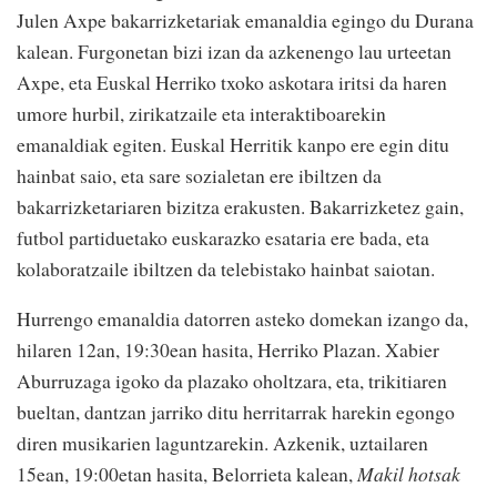
Julen Axpe bakarrizketariak emanaldia egingo du Durana
kalean. Furgonetan bizi izan da azkenengo lau urteetan
Axpe, eta Euskal Herriko txoko askotara iritsi da haren
umore hurbil, zirikatzaile eta interaktiboarekin
emanaldiak egiten. Euskal Herritik kanpo ere egin ditu
hainbat saio, eta sare sozialetan ere ibiltzen da
bakarrizketariaren bizitza erakusten. Bakarrizketez gain,
futbol partiduetako euskarazko esataria ere bada, eta
kolaboratzaile ibiltzen da telebistako hainbat saiotan.
Hurrengo emanaldia datorren asteko domekan izango da,
hilaren 12an, 19:30ean hasita, Herriko Plazan. Xabier
Aburruzaga igoko da plazako oholtzara, eta, trikitiaren
bueltan, dantzan jarriko ditu herritarrak harekin egongo
diren musikarien laguntzarekin. Azkenik, uztailaren
15ean, 19:00etan hasita, Belorrieta kalean,
Makil hotsak