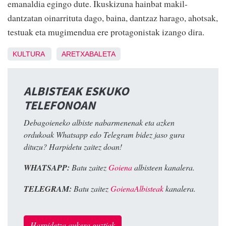
emanaldia egingo dute. Ikuskizuna hainbat makil-
dantzatan oinarrituta dago, baina, dantzaz harago, ahotsak,
testuak eta mugimendua ere protagonistak izango dira.
KULTURA
ARETXABALETA
ALBISTEAK ESKUKO
TELEFONOAN
Debagoieneko albiste nabarmenenak eta azken
ordukoak Whatsapp edo Telegram bidez jaso gura
dituzu? Harpidetu zaitez doan!
WHATSAPP:
Batu zaitez
Goiena
albisteen kanalera.
TELEGRAM:
Batu zaitez
GoienaAlbisteak
kanalera.
Harpidetza aukera guztiak