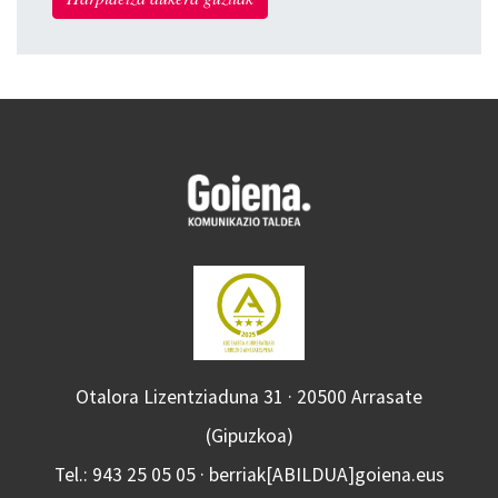
Otalora Lizentziaduna 31 · 20500 Arrasate
(Gipuzkoa)
Tel.: 943 25 05 05 · berriak[ABILDUA]goiena.eus