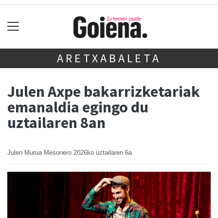
ARETXABALETA
Julen Axpe bakarrizketariak
emanaldia egingo du
uztailaren 8an
Julen Murua Mesonero
2026ko uztailaren 6a