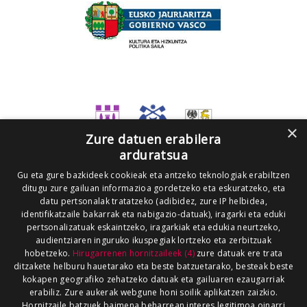
×
Zure datuen erabilera
arduratsua
Gu eta gure bazkideek cookieak eta antzeko teknologiak erabiltzen
ditugu zure gailuan informazioa gordetzeko eta eskuratzeko, eta
datu pertsonalak tratatzeko (adibidez, zure IP helbidea,
identifikatzaile bakarrak eta nabigazio-datuak), iragarki eta eduki
pertsonalizatuak eskaintzeko, iragarkiak eta edukia neurtzeko,
audientziaren inguruko ikuspegiak lortzeko eta zerbitzuak
hobetzeko.
Hirugarrenen hornitzaileek (4)
zure datuak ere trata
ditzakete helburu hauetarako eta beste batzuetarako, besteak beste
kokapen geografiko zehatzeko datuak eta gailuaren ezaugarriak
erabiliz. Zure aukerak webgune honi soilik aplikatzen zaizkio.
Hornitzaile batzuek baimena beharrean interes legitimoa oinarri