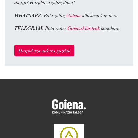
dituzu? Harpidetu zaitez doan!
WHATSAPP:
Batu zaitez
Goiena
albisteen kanalera.
TELEGRAM:
Batu zaitez
GoienaAlbisteak
kanalera.
Harpidetza aukera guztiak