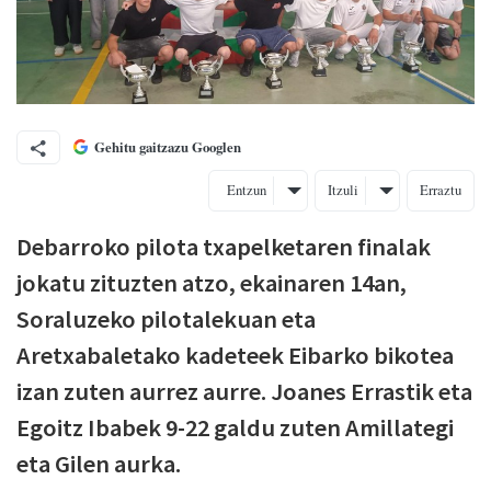
Gehitu gaitzazu Googlen
Entzun
Itzuli
Erraztu
Debarroko pilota txapelketaren finalak
jokatu zituzten atzo, ekainaren 14an,
Soraluzeko pilotalekuan eta
Aretxabaletako kadeteek Eibarko bikotea
izan zuten aurrez aurre. Joanes Errastik eta
Egoitz Ibabek 9-22 galdu zuten Amillategi
eta Gilen aurka.