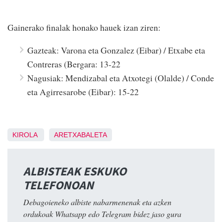
Gainerako finalak honako hauek izan ziren:
Gazteak: Varona eta Gonzalez (Eibar) / Etxabe eta
Contreras (Bergara: 13-22
Nagusiak: Mendizabal eta Atxotegi (Olalde) / Conde
eta Agirresarobe (Eibar): 15-22
KIROLA
ARETXABALETA
ALBISTEAK ESKUKO
TELEFONOAN
Debagoieneko albiste nabarmenenak eta azken
ordukoak Whatsapp edo Telegram bidez jaso gura