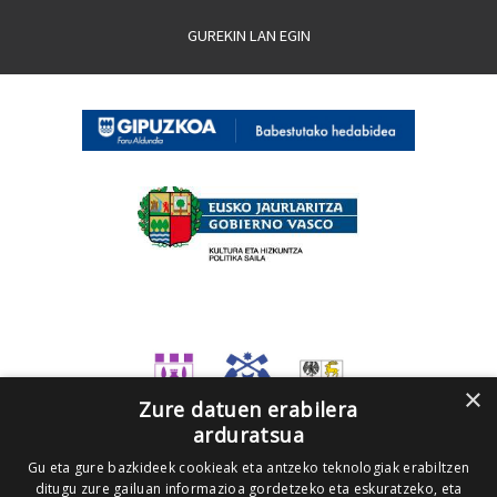
GUREKIN LAN EGIN
×
Zure datuen erabilera
arduratsua
Gu eta gure bazkideek cookieak eta antzeko teknologiak erabiltzen
ditugu zure gailuan informazioa gordetzeko eta eskuratzeko, eta