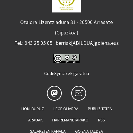
Otalora Lizentziaduna 31 · 20500 Arrasate
(Gipuzkoa)
Tel.: 943 25 05 05 · berriak[ABILDUA]goiena.eus
CodeSyntaxek garatua
HONI BURUZ
LEGE OHARRA
PUBLIZITATEA
ARAUAK
HARREMANETARAKO
RSS
SALAKETEN KANALA
GOIENA TALDEA