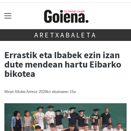
ARETXABALETA
Errastik eta Ibabek ezin izan
dute mendean hartu Eibarko
bikotea
Mirari Altube Arrese
2026ko ekainaren 15a